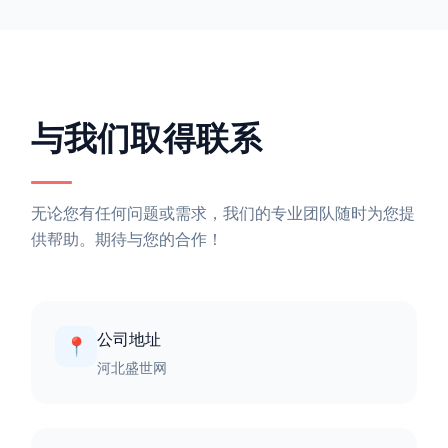
水库隔离网水库隔离网的价格因不同的材质、规格和长
度而异。在阿里巴巴网站上，水库隔离网的价格大约在
每平方米10元人民币左右。如果您需要更详细的信
息，可以直接联系我们。水库隔离网人工费的计算方法
因地区、工程量、材料等因素而异。一般来说，水库隔
离网人工费是指直接从事边坡防护网建筑安装工程施工
的生产工人开支的各项费用。人工费在150元一米，施
工费在10-12元一米，这个要根据实际的场地和工作环
境 。需要注
与我们取得联系
无论您有任何问题或需求，我们的专业团队随时为您提
供帮助。期待与您的合作！