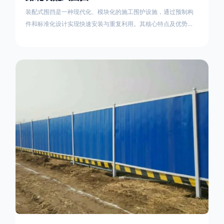
装配式围挡是一种现代化、模块化的施工围护设施，通过预制构
件和标准化设计实现快速安装与重复利用。其核心特点及优势如
下：一、定义与结构特点模块化设计由钢结构框架（如国标型钢
或矩形管立柱）与镀锌钢板、彩钢板等面板组合而成，通过斜拉
撑、横撑加强筋等部件增强整体稳定性立柱规格：通常为
100×100mm或120×120mm方管，壁厚2.5-3.0mm；面板采用
0.5-0.9mm镀锌板轧折成型连接方式：采用C型