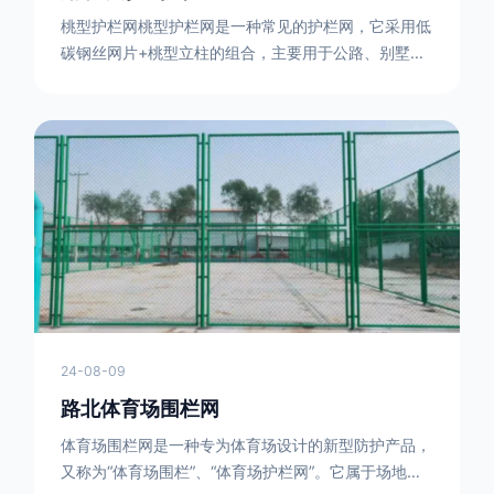
24-08-10
路北桃形柱护栏
桃型护栏网桃型护栏网是一种常见的护栏网，它采用低
碳钢丝网片+桃型立柱的组合，主要用于公路、别墅小
区、机场、公共场所、风景观光区域的隔离和防护。桃
型护栏网三角折弯，其结构简单，形状为规则的半椭圆
型，安装方便。桃型护栏网的安装方法如下：先固定
17631598285根色谱柱，然后将网格钩在此色谱柱
上，然后将第二根色谱柱钩在网格上，然后将其拧紧，
然后类推，一套一套的安装即可。该安装牢固美观，不
会损坏油漆表面 。桃型护栏网使