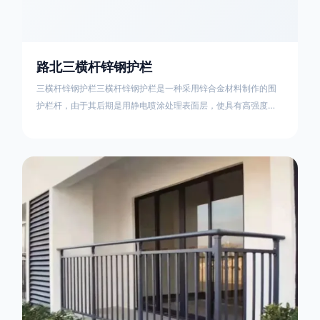
路北三横杆锌钢护栏
三横杆锌钢护栏三横杆锌钢护栏是一种采用锌合金材料制作的围
护栏杆，由于其后期是用静电喷涂处理表面层，使具有高强度、
高硬度、外观精美、色泽鲜艳等优点，成为住宅小区、工厂院
校、道路交通等使用的主流产品。星工(XINGGONG)是一家专业
生产锌钢护栏的公司，其三横杆锌钢护栏特点如下：1线条流畅，
色彩鲜明，稳重大气；2坚固耐用，经济实惠；3样式结构设计多
样化满足各种不同场所的需求 。三横杆锌钢护栏的使用方法