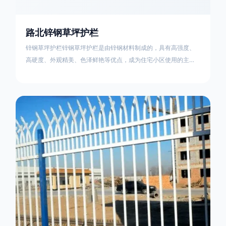
路北锌钢草坪护栏
锌钢草坪护栏锌钢草坪护栏是由锌钢材料制成的，具有高强度、
高硬度、外观精美、色泽鲜艳等优点，成为住宅小区使用的主流
产品。传统的阳台护栏使用铁条、铝合金材料。需要借助电焊等
工艺技术，而且质地较软、容易生锈、色彩单一。锌钢草坪护栏
的使用方法主要是应用在人员行走的边界处，这就需要锌钢草坪
护栏产品的表面设计较为圆滑，减少人员不小心碰触锌钢草坪护
栏产品的伤害值。在安装前，土木建筑为砖砌或混凝土浇筑奠定
了的基础