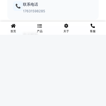
公司地址
📍
河北盛世网
首页
产品
关于
客服
联系电话
📞
17631598285
电子邮箱
✉️
lingyixiao888@gmail.com
工作时间
🕐
周一至周五 9:00 - 18:00