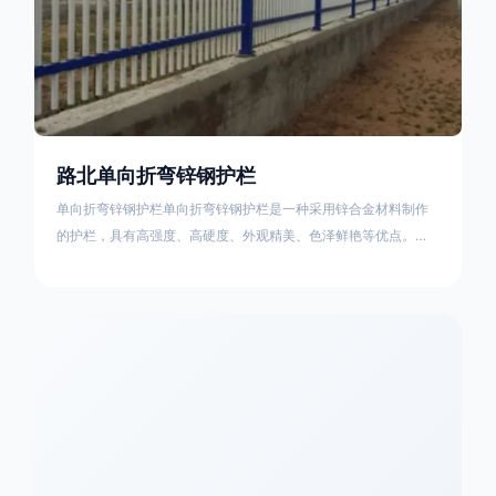
路北单向折弯锌钢护栏
单向折弯锌钢护栏单向折弯锌钢护栏是一种采用锌合金材料制作
的护栏，具有高强度、高硬度、外观精美、色泽鲜艳等优点。该
产品在技术上采用拼装式整体框架布局，从而方便于施工与安
装；产品的网片与立柱的衔接部分，采用的是半圆头方颈螺栓，
再加上防盗垫圈，这样能够避免护栏被人轻易拆卸；适合于大批
量生产，能够很好的与自然相融合。单向折弯锌钢护栏可以用于
住宅小区、工厂院校、道路交通等场所。该产品具有高强度、高
硬度、外观