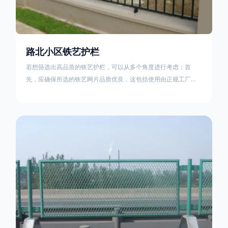
路北小区铁艺护栏
若想筛选出高品质的铁艺护栏，可以从多个角度进行考虑：首
先，应确保所选的铁艺网片品质优良，这包括使用由正规工厂生
产的盘条制成的铁丝；其次是铁艺的焊接或制作工艺，这需要看
技术员和良好的制造机器之间的熟练程度。其次，选择耐用的锻
造铁艺产品，这类铁艺护栏比普通钢管护栏要坚固许多，且外观
更加美观、有层次。此外，还应注重立柱与框架的选择，例如角
钢或圆钢的选用应根据不同部位的需求来定，以确保整体结构的
稳固性。17631598285