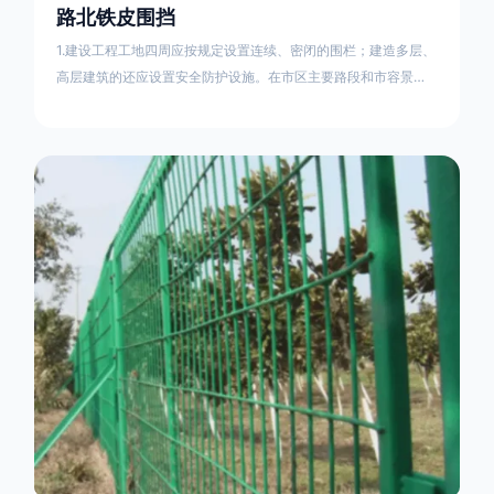
路北铁皮围挡
1.建设工程工地四周应按规定设置连续、密闭的围栏；建造多层、
高层建筑的还应设置安全防护设施。在市区主要路段和市容景观
道路及机场、码头、车站广场设置的围栏其高度不得低于2.5m，
在其他路段设置的围栏，其高度不得低于1.8m。2.围档使用的材
料应保证围栏稳固、整洁、美观。市政工程项目工地，可按工程
进度分段设置围栏或按规定使用统一的连续性护栏设施。施工单
位不得在工地围栏外堆放建筑材料、垃圾和工程渣土。在