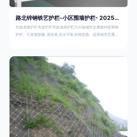
路北锌钢铁艺护栏-小区围墙护栏- 2025年17631598285新报价
市政道路护栏市政护栏市政道路护栏又叫做城市交通镀锌喷塑钢
护栏。它美观新颖, 易安装,安全可靠,价格优惠。适用城市交通要
道、高速公路中间绿化隔离带、桥梁、二级公路、乡镇公路及各
公路收费口等的隔离。主导产品：太阳能防眩光护栏，镀锌钢质
隔离栏，市政道路隔离护栏，人行道路护栏，机动与非机动隔离
护栏、道路中心隔离护栏、带广告牌道路隔离护栏、河道安全护
栏、草坪花坛护栏等市政道路隔离护栏规格齐全、品种多，可以
任