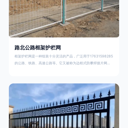
路北公路框架护栏网
框架护栏网是一种组装十分灵活的产品，广泛用于17631598285
的公路、铁路、高速公路等。它又被称为边框式防攀焊接片网，
框架隔离栅等。框架护栏网采用优质盘条作为原材料，经由特殊
工艺加工而成，具有防腐、抗锈、美观等特点 。框架护栏网的安
装方法包括以下步骤：测量放线，原地面处理(换填夯实),顺坡和
开挖基坑，立柱临时定位，安装防护栏网片，浇筑立柱混泥土基
础，护栏网整体紧固及调整 。框架护栏网的规格包括以下内容：
网片高度