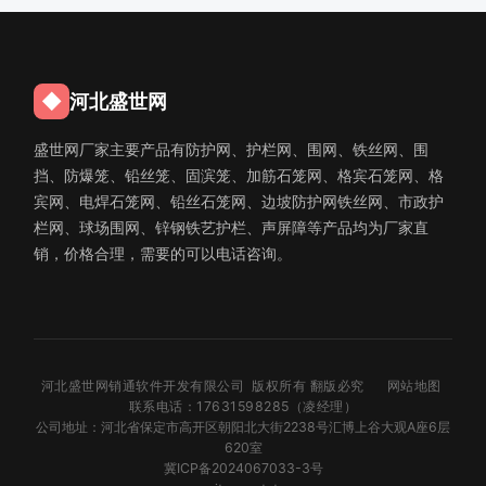
◆
河北盛世网
盛世网厂家主要产品有防护网、护栏网、围网、铁丝网、围
挡、防爆笼、铅丝笼、固滨笼、加筋石笼网、格宾石笼网、格
宾网、电焊石笼网、铅丝石笼网、边坡防护网铁丝网、市政护
栏网、球场围网、锌钢铁艺护栏、声屏障等产品均为厂家直
销，价格合理，需要的可以电话咨询。
河北盛世网销通软件开发有限公司 版权所有 翻版必究
网站地图
联系电话：17631598285（凌经理）
公司地址：河北省保定市高开区朝阳北大街2238号汇博上谷大观A座6层
620室
冀ICP备2024067033-3号