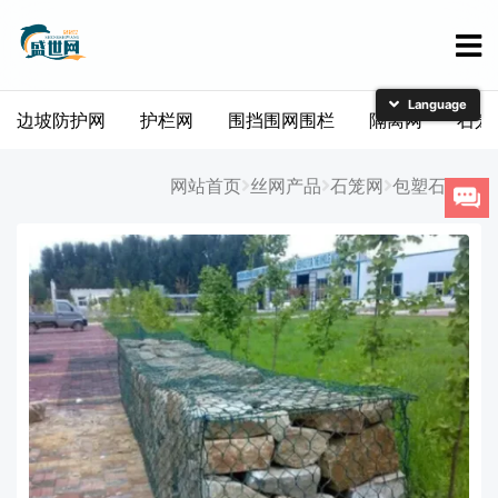
边坡防护网
护栏网
围挡围网围栏
隔离网
石笼
简体中文
English
网站首页
丝网产品
石笼网
包塑石笼网
日本語
한국어