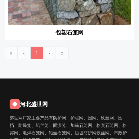
包塑石笼网
«
‹
1
›
»
◆
河北盛世网
盛世网厂家主要产品有防护网、护栏网、围网、铁丝网、围
挡、防爆笼、铅丝笼、固滨笼、加筋石笼网、格宾石笼网、格
宾网、电焊石笼网、铅丝石笼网、边坡防护网铁丝网、市政护