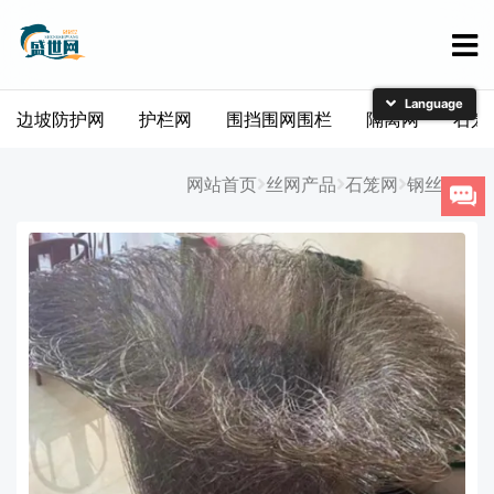
边坡防护网
护栏网
围挡围网围栏
隔离网
石笼
简体中文
English
网站首页
丝网产品
石笼网
钢丝网兜
日本語
한국어