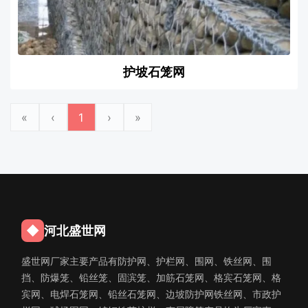
护坡石笼网
«
‹
1
›
»
◆
河北盛世网
盛世网厂家主要产品有防护网、护栏网、围网、铁丝网、围
挡、防爆笼、铅丝笼、固滨笼、加筋石笼网、格宾石笼网、格
宾网、电焊石笼网、铅丝石笼网、边坡防护网铁丝网、市政护