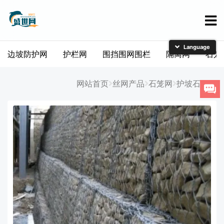
边坡防护网
护栏网
围挡围网围栏
隔离网
石笼
简体中文
English
网站首页
丝网产品
石笼网
护坡石笼网
日本語
한국어