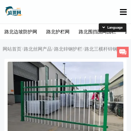
路北边坡防护网
路北护栏网
路北围挡围网围栏
路
简体中文
English
网站首页
路北丝网产品
路北锌钢护栏
路北三横杆锌钢护栏
日本語
한국어