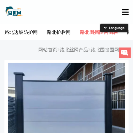
路北边坡防护网
路北护栏网
路北围挡围网围栏
路
简体中文
English
网站首页
路北丝网产品
路北围挡围网围栏
日本語
한국어