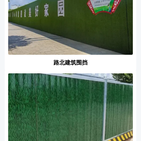
路北建筑围挡