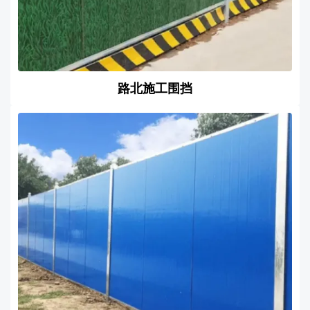
路北施工围挡