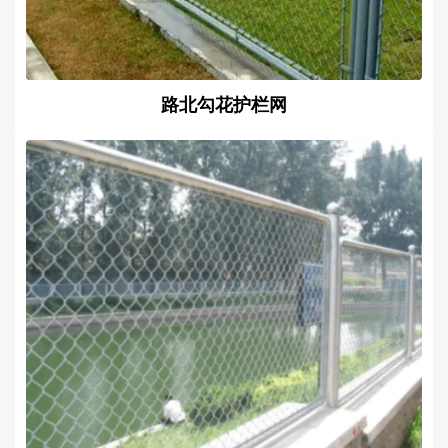
路北勾花护栏网