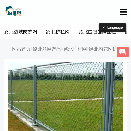
路北边坡防护网
路北护栏网
路北围挡围网围栏
路
简体中文
English
网站首页
路北丝网产品
路北护栏网
路北勾花网护栏网
日本語
한국어