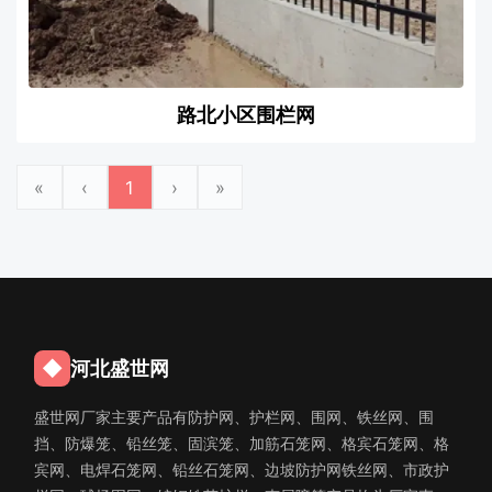
路北小区围栏网
«
‹
1
›
»
◆
河北盛世网
盛世网厂家主要产品有防护网、护栏网、围网、铁丝网、围
挡、防爆笼、铅丝笼、固滨笼、加筋石笼网、格宾石笼网、格
宾网、电焊石笼网、铅丝石笼网、边坡防护网铁丝网、市政护