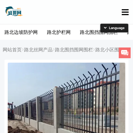
路北边坡防护网
路北护栏网
路北围挡围网围栏
路
简体中文
English
网站首页
路北丝网产品
路北围挡围网围栏
路北小区围栏网
日本語
한국어