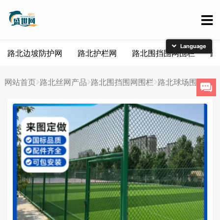
路北边坡防护网
路北护栏网
路北围挡围网围栏
路
简体中文
English
网站首页
路北丝网产品
路北围挡围网围栏
路北球场围栏网
日本語
한국어