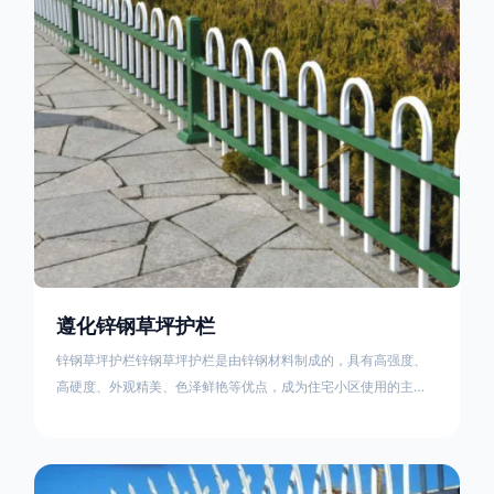
住宅小区、工厂院校、道路交通等场所。该产品具有高强度、高
硬度、外观
遵化锌钢草坪护栏
锌钢草坪护栏锌钢草坪护栏是由锌钢材料制成的，具有高强度、
高硬度、外观精美、色泽鲜艳等优点，成为住宅小区使用的主流
产品。传统的阳台护栏使用铁条、铝合金材料。需要借助电焊等
工艺技术，而且质地较软、容易生锈、色彩单一。锌钢草坪护栏
的使用方法主要是应用在人员行走的边界处，这就需要锌钢草坪
护栏产品的表面设计较为圆滑，减少人员不小心碰触锌钢草坪护