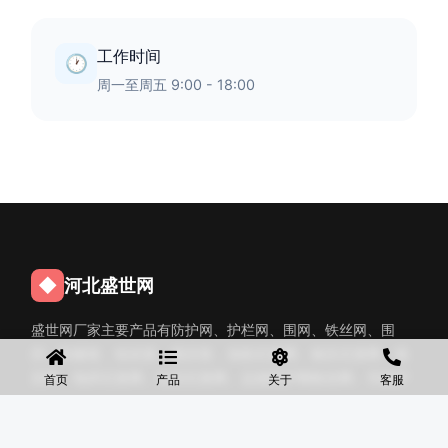
工作时间
🕐
周一至周五 9:00 - 18:00
◆
河北盛世网
盛世网厂家主要产品有防护网、护栏网、围网、铁丝网、围
挡、防爆笼、铅丝笼、固滨笼、加筋石笼网、格宾石笼网、格
宾网、电焊石笼网、铅丝石笼网、边坡防护网铁丝网、市政护
首页
产品
关于
客服
栏网、球场围网、锌钢铁艺护栏、声屏障等产品均为厂家直
销，价格合理，需要的可以电话咨询。