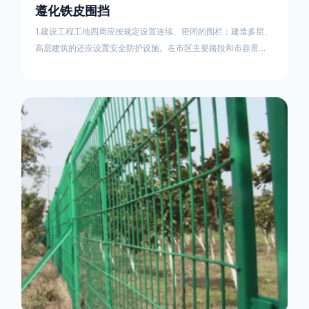
遵化铁皮围挡
1.建设工程工地四周应按规定设置连续、密闭的围栏；建造多层、
高层建筑的还应设置安全防护设施。在市区主要路段和市容景观
道路及机场、码头、车站广场设置的围栏其高度不得低于2.5m，
在其他路段设置的围栏，其高度不得低于1.8m。2.围档使用的材
料应保证围栏稳固、整洁、美观。市政工程项目工地，可按工程
进度分段设置围栏或按规定使用统一的连续性护栏设施。施工单
位不得在工地围栏外堆放建筑材料、垃圾和工程渣土。在