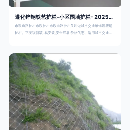
遵化锌钢铁艺护栏-小区围墙护栏- 2025年17631598285新报价
市政道路护栏市政护栏市政道路护栏又叫做城市交通镀锌喷塑钢
护栏。它美观新颖, 易安装,安全可靠,价格优惠。适用城市交通要
道、高速公路中间绿化隔离带、桥梁、二级公路、乡镇公路及各
公路收费口等的隔离。主导产品：太阳能防眩光护栏，镀锌钢质
隔离栏，市政道路隔离护栏，人行道路护栏，机动与非机动隔离
护栏、道路中心隔离护栏、带广告牌道路隔离护栏、河道安全护
栏、草坪花坛护栏等市政道路隔离护栏规格齐全、品种多，可以
任