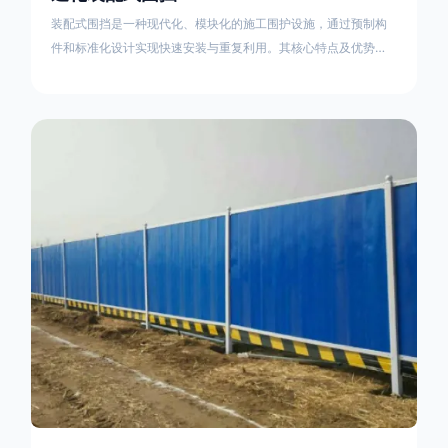
装配式围挡是一种现代化、模块化的施工围护设施，通过预制构
件和标准化设计实现快速安装与重复利用。其核心特点及优势如
下：一、定义与结构特点模块化设计由钢结构框架（如国标型钢
或矩形管立柱）与镀锌钢板、彩钢板等面板组合而成，通过斜拉
撑、横撑加强筋等部件增强整体稳定性立柱规格：通常为
100×100mm或120×120mm方管，壁厚2.5-3.0mm；面板采用
0.5-0.9mm镀锌板轧折成型连接方式：采用C型