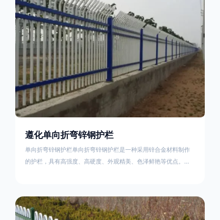
不合格；
遵化单向折弯锌钢护栏
单向折弯锌钢护栏单向折弯锌钢护栏是一种采用锌合金材料制作
的护栏，具有高强度、高硬度、外观精美、色泽鲜艳等优点。该
产品在技术上采用拼装式整体框架布局，从而方便于施工与安
装；产品的网片与立柱的衔接部分，采用的是半圆头方颈螺栓，
再加上防盗垫圈，这样能够避免护栏被人轻易拆卸；适合于大批
量生产，能够很好的与自然相融合。单向折弯锌钢护栏可以用于