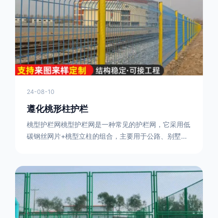
或车辆故障而导致的事故发生，减少交通事故的发生
率。隔离功能：市政道路护栏可以将道路与人行道、绿
化带等隔离开来，避
24-08-10
遵化桃形柱护栏
桃型护栏网桃型护栏网是一种常见的护栏网，它采用低
碳钢丝网片+桃型立柱的组合，主要用于公路、别墅小
区、机场、公共场所、风景观光区域的隔离和防护。桃
型护栏网三角折弯，其结构简单，形状为规则的半椭圆
型，安装方便。桃型护栏网的安装方法如下：先固定
17631598285根色谱柱，然后将网格钩在此色谱柱
上，然后将第二根色谱柱钩在网格上，然后将其拧紧，
然后类推，一套一套的安装即可。该安装牢固美观，不
会损坏油漆表面 。桃型护栏网使