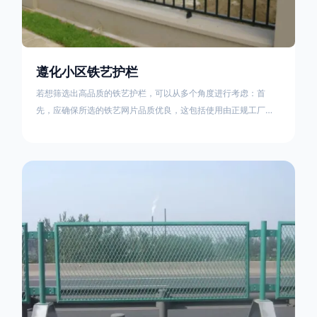
遵化小区铁艺护栏
若想筛选出高品质的铁艺护栏，可以从多个角度进行考虑：首
先，应确保所选的铁艺网片品质优良，这包括使用由正规工厂生
产的盘条制成的铁丝；其次是铁艺的焊接或制作工艺，这需要看
技术员和良好的制造机器之间的熟练程度。其次，选择耐用的锻
造铁艺产品，这类铁艺护栏比普通钢管护栏要坚固许多，且外观
更加美观、有层次。此外，还应注重立柱与框架的选择，例如角
钢或圆钢的选用应根据不同部位的需求来定，以确保整体结构的
稳固性。17631598285