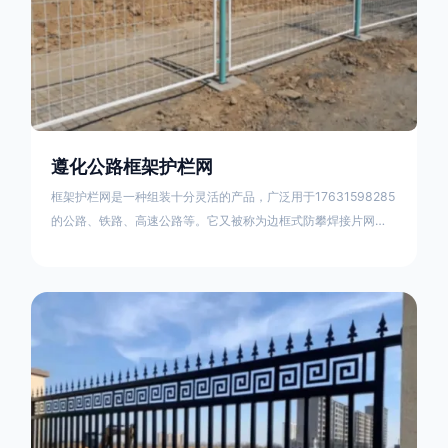
遵化公路框架护栏网
框架护栏网是一种组装十分灵活的产品，广泛用于17631598285
的公路、铁路、高速公路等。它又被称为边框式防攀焊接片网，
框架隔离栅等。框架护栏网采用优质盘条作为原材料，经由特殊
工艺加工而成，具有防腐、抗锈、美观等特点 。框架护栏网的安
装方法包括以下步骤：测量放线，原地面处理(换填夯实),顺坡和
开挖基坑，立柱临时定位，安装防护栏网片，浇筑立柱混泥土基
础，护栏网整体紧固及调整 。框架护栏网的规格包括以下内容：
网片高度