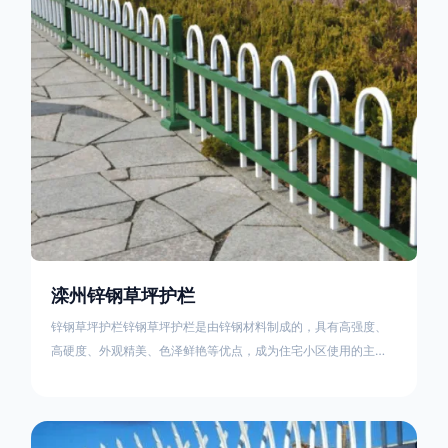
住宅小区、工厂院校、道路交通等场所。该产品具有高强度、高
硬度、外观
滦州锌钢草坪护栏
锌钢草坪护栏锌钢草坪护栏是由锌钢材料制成的，具有高强度、
高硬度、外观精美、色泽鲜艳等优点，成为住宅小区使用的主流
产品。传统的阳台护栏使用铁条、铝合金材料。需要借助电焊等
工艺技术，而且质地较软、容易生锈、色彩单一。锌钢草坪护栏
的使用方法主要是应用在人员行走的边界处，这就需要锌钢草坪
护栏产品的表面设计较为圆滑，减少人员不小心碰触锌钢草坪护