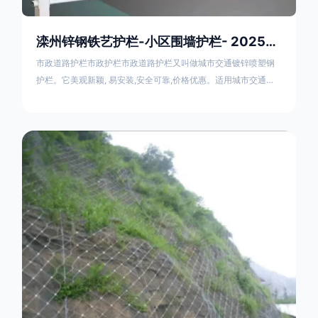
滦州锌钢铁艺护栏-小区围墙护栏- 2025年17631598285新报价
市政道路护栏市政护栏市政道路护栏又叫做城市交通镀锌喷塑钢
护栏。它美观新颖, 易安装,安全可靠,价格优惠。适用城市交通要
道、高速公路中间绿化隔离带、桥梁、二级公路、乡镇公路及各
公路收费口等的隔离。主导产品：太阳能防眩光护栏，镀锌钢质
隔离栏，市政道路隔离护栏，人行道路护栏，机动与非机动隔离
护栏、道路中心隔离护栏、带广告牌道路隔离护栏、河道安全护
栏、草坪花坛护栏等市政道路隔离护栏规格齐全、品种多，可以
任