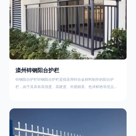
滦州锌钢阳台护栏
锌钢阳台护栏锌钢阳台护栏是指采用锌合金材料制作的阳台护
栏，由于其具有高强度、高硬度、外观精美、色泽鲜艳等优点，
成为住宅小区使用的主流产品。颜色多样化，21世纪新型产品，
锌钢护栏栅栏锌钢百叶窗锌钢防盗窗锌钢防护栏锌钢配件组合锌
钢组装护栏组装防盗窗组装防护栏组装锌合金组装。传统的阳台
护栏使用铁条材料，需要借助电焊等工艺技术，而且质地较软、
容易生锈、色彩单一。锌钢阳台护栏的安装方法因情况而异，但
是一般采