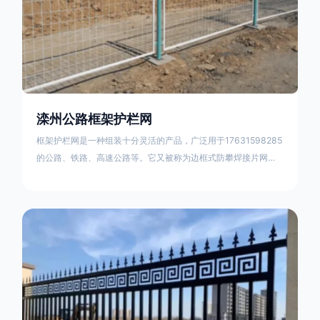
滦州公路框架护栏网
框架护栏网是一种组装十分灵活的产品，广泛用于17631598285
的公路、铁路、高速公路等。它又被称为边框式防攀焊接片网，
框架隔离栅等。框架护栏网采用优质盘条作为原材料，经由特殊
工艺加工而成，具有防腐、抗锈、美观等特点 。框架护栏网的安
装方法包括以下步骤：测量放线，原地面处理(换填夯实),顺坡和
开挖基坑，立柱临时定位，安装防护栏网片，浇筑立柱混泥土基
础，护栏网整体紧固及调整 。框架护栏网的规格包括以下内容：
网片高度