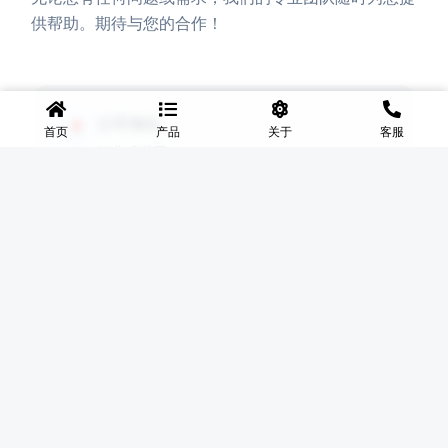
供帮助。期待与您的合作！
公司地址
📍
首页
产品
关于
客服
河北盛世网
联系电话
📞
17631598285
电子邮箱
✉️
lingyixiao888@gmail.com