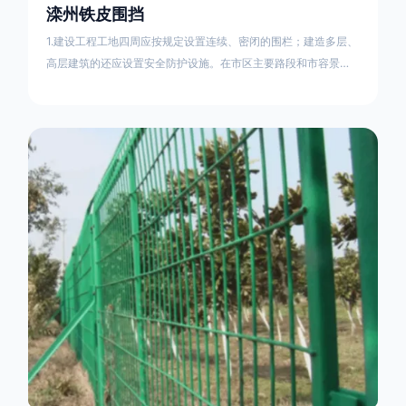
滦州铁皮围挡
1.建设工程工地四周应按规定设置连续、密闭的围栏；建造多层、
高层建筑的还应设置安全防护设施。在市区主要路段和市容景观
道路及机场、码头、车站广场设置的围栏其高度不得低于2.5m，
在其他路段设置的围栏，其高度不得低于1.8m。2.围档使用的材
料应保证围栏稳固、整洁、美观。市政工程项目工地，可按工程
进度分段设置围栏或按规定使用统一的连续性护栏设施。施工单
位不得在工地围栏外堆放建筑材料、垃圾和工程渣土。在