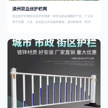
滦州双边丝护栏网
双边丝护栏网双边丝护栏网是一种常见的金属围栏产品，广泛应
用于交通、工业、农业及公共设施等领域。其结构简单、经济实
用且安装便捷，具有多样化的防护功能。以下从多个维度对其特
点、用途及技术规范进行综合解析：一、基本概述定义与结构双
边丝护栏网由低碳钢丝（Q235材质）通过焊接或编织形成网格结
构，网片两侧各有一根加固的纵向钢丝（双边丝），用于与立柱
连接固定。其表面通常采用镀锌、喷塑或浸塑处理，以增强耐腐
蚀性