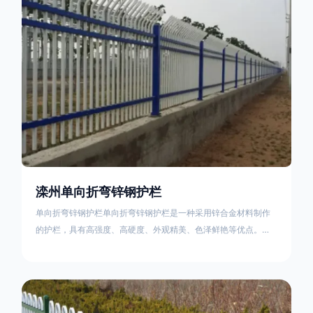
不合格；
滦州单向折弯锌钢护栏
单向折弯锌钢护栏单向折弯锌钢护栏是一种采用锌合金材料制作
的护栏，具有高强度、高硬度、外观精美、色泽鲜艳等优点。该
产品在技术上采用拼装式整体框架布局，从而方便于施工与安
装；产品的网片与立柱的衔接部分，采用的是半圆头方颈螺栓，
再加上防盗垫圈，这样能够避免护栏被人轻易拆卸；适合于大批
量生产，能够很好的与自然相融合。单向折弯锌钢护栏可以用于