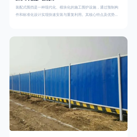
装配式围挡是一种现代化、模块化的施工围护设施，通过预制构
件和标准化设计实现快速安装与重复利用。其核心特点及优势如
下：一、定义与结构特点模块化设计由钢结构框架（如国标型钢
或矩形管立柱）与镀锌钢板、彩钢板等面板组合而成，通过斜拉
撑、横撑加强筋等部件增强整体稳定性立柱规格：通常为
100×100mm或120×120mm方管，壁厚2.5-3.0mm；面板采用
0.5-0.9mm镀锌板轧折成型连接方式：采用C型