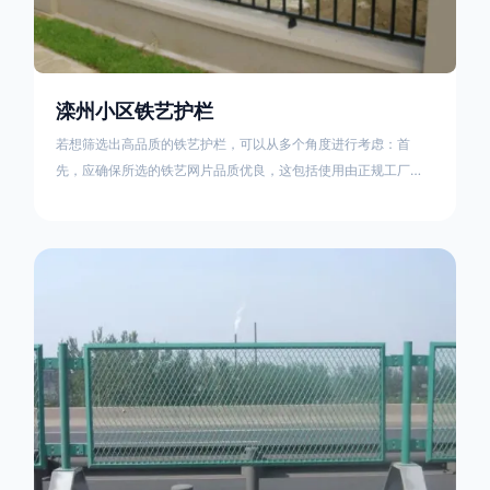
滦州小区铁艺护栏
若想筛选出高品质的铁艺护栏，可以从多个角度进行考虑：首
先，应确保所选的铁艺网片品质优良，这包括使用由正规工厂生
产的盘条制成的铁丝；其次是铁艺的焊接或制作工艺，这需要看
技术员和良好的制造机器之间的熟练程度。其次，选择耐用的锻
造铁艺产品，这类铁艺护栏比普通钢管护栏要坚固许多，且外观
更加美观、有层次。此外，还应注重立柱与框架的选择，例如角
钢或圆钢的选用应根据不同部位的需求来定，以确保整体结构的
稳固性。17631598285