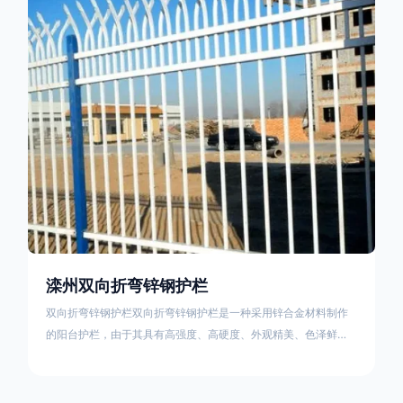
栏产品的伤害值。在安装前，土木建筑为砖砌或混凝土浇筑奠定
了的基础
滦州双向折弯锌钢护栏
双向折弯锌钢护栏双向折弯锌钢护栏是一种采用锌合金材料制作
的阳台护栏，由于其具有高强度、高硬度、外观精美、色泽鲜艳
等优点，成为住宅小区使用的主流产品。双向折弯锌钢护栏的顶
部的弯枪头设计形成了一个防攀爬的效果，外形类似于铁丝金属
网围栏的顶部30°折弯的设计。双向折弯锌钢护栏的使用说明可