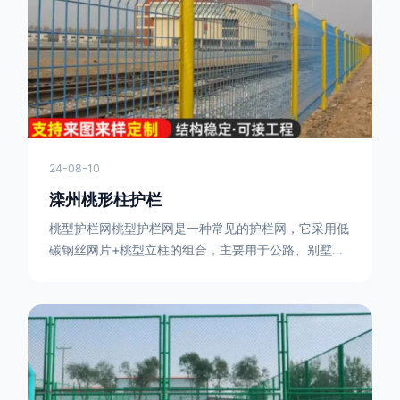
或车辆故障而导致的事故发生，减少交通事故的发生
率。隔离功能：市政道路护栏可以将道路与人行道、绿
化带等隔离开来，避
24-08-10
滦州桃形柱护栏
桃型护栏网桃型护栏网是一种常见的护栏网，它采用低
碳钢丝网片+桃型立柱的组合，主要用于公路、别墅小
区、机场、公共场所、风景观光区域的隔离和防护。桃
型护栏网三角折弯，其结构简单，形状为规则的半椭圆
型，安装方便。桃型护栏网的安装方法如下：先固定
17631598285根色谱柱，然后将网格钩在此色谱柱
上，然后将第二根色谱柱钩在网格上，然后将其拧紧，
然后类推，一套一套的安装即可。该安装牢固美观，不
会损坏油漆表面 。桃型护栏网使