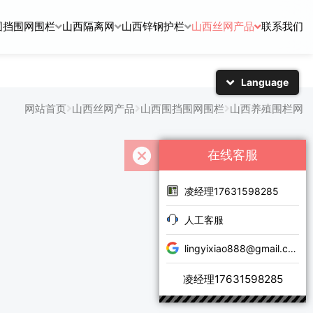
围挡围网围栏
山西隔离网
山西锌钢护栏
山西丝网产品
联系我们
Language
简体中文
English
网站首页
山西丝网产品
山西围挡围网围栏
山西养殖围栏网
日本語
한국어
在线客服
凌经理17631598285
人工客服
lingyixiao888@gmail.com
凌经理17631598285