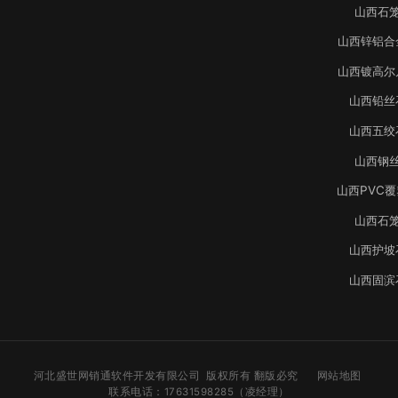
山西石
山西锌铝合
山西镀高尔
山西铅丝
山西五绞
山西钢
山西PVC
山西石
山西护坡
山西固滨
河北盛世网销通软件开发有限公司 版权所有 翻版必究
网站地图
联系电话：17631598285（凌经理）