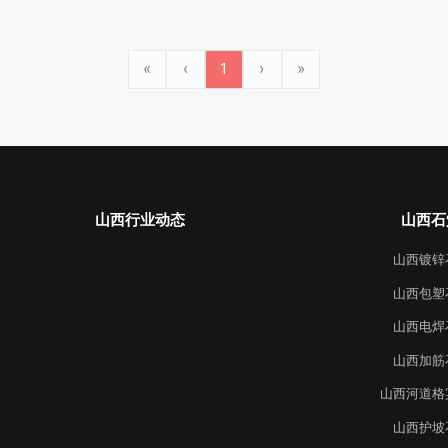
«
‹
1
›
»
山西行业动态
山西石
山西镀锌
山西包塑
山西电焊
山西加筋
山西河道格
山西护坡