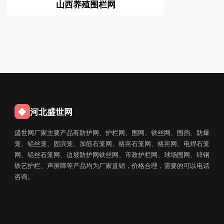
山西养殖围栏网
◆
河北盛世网
盛世网厂家主要产品有防护网、护栏网、围网、铁丝网、围挡、防爆
笼、铅丝笼、固滨笼、加筋石笼网、格宾石笼网、格宾网、电焊石笼
网、铅丝石笼网、边坡防护网铁丝网、市政护栏网、球场围网、锌钢
铁艺护栏、声屏障等产品均为厂家直销，价格合理，需要的可以电话
咨询。