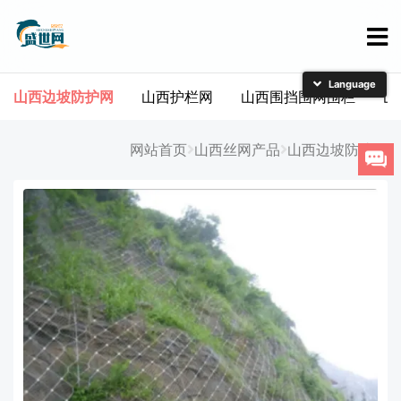
山西边坡防护网
山西护栏网
山西围挡围网围栏
山
简体中文
English
网站首页
山西丝网产品
山西边坡防护网
日本語
한국어