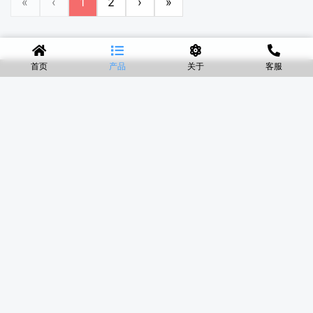
«
‹
1
2
›
»
首页
产品
关于
客服
◆
河北盛世网
盛世网厂家主要产品有防护网、护栏网、围网、铁丝网、围
挡、防爆笼、铅丝笼、固滨笼、加筋石笼网、格宾石笼网、格
宾网、电焊石笼网、铅丝石笼网、边坡防护网铁丝网、市政护
栏网、球场围网、锌钢铁艺护栏、声屏障等产品均为厂家直
销，价格合理，需要的可以电话咨询。
河北盛世网销通软件开发有限公司 版权所有 翻版必究
网站地图