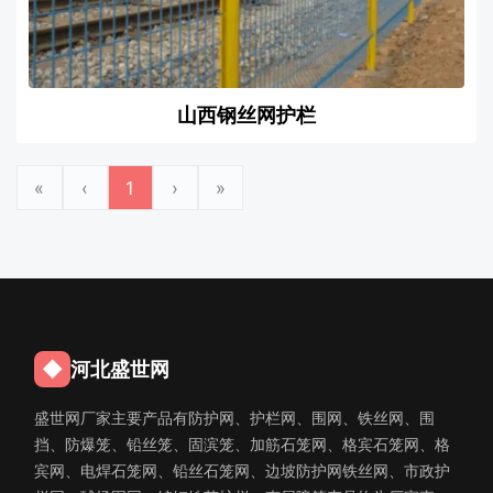
山西钢丝网护栏
«
‹
1
›
»
◆
河北盛世网
盛世网厂家主要产品有防护网、护栏网、围网、铁丝网、围
挡、防爆笼、铅丝笼、固滨笼、加筋石笼网、格宾石笼网、格
宾网、电焊石笼网、铅丝石笼网、边坡防护网铁丝网、市政护