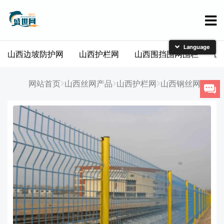
山西边坡防护网
山西护栏网
山西围挡围网围栏
山
简体中文
English
网站首页
山西丝网产品
山西护栏网
山西钢丝网护栏
日本語
한국어