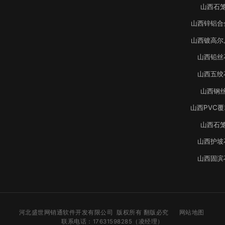
山西石
山西锌铝合
山西镀高尔
山西铅丝
山西五绞
山西钢
山西PVC
山西石
山西护坡
山西固滨
河北盛世网销通软件开发有限公司 版权所有 翻版必究
网站地图
联系电话：17631598285（凌经理）