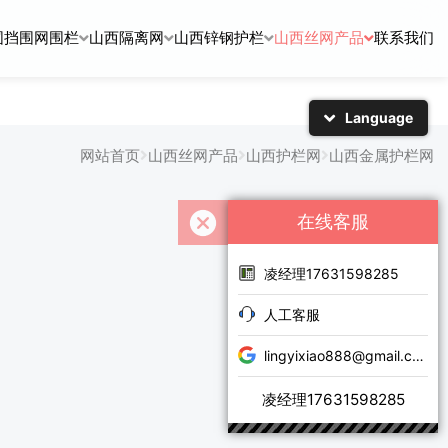
围挡围网围栏
山西隔离网
山西锌钢护栏
山西丝网产品
联系我们
Language
简体中文
English
网站首页
山西丝网产品
山西护栏网
山西金属护栏网
日本語
한국어
在线客服
凌经理17631598285
人工客服
lingyixiao888@gmail.com
凌经理17631598285