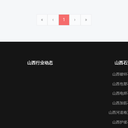
«
‹
1
›
»
山西行业动态
山西石
山西镀锌
山西包塑
山西电焊
山西加筋
山西河道格
山西护坡