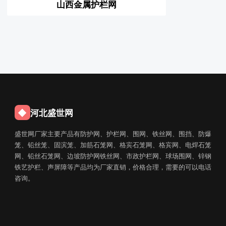
山西金属护栏网
◆
河北盛世网
盛世网厂家主要产品有防护网、护栏网、围网、铁丝网、围挡、防爆
笼、铅丝笼、固滨笼、加筋石笼网、格宾石笼网、格宾网、电焊石笼
网、铅丝石笼网、边坡防护网铁丝网、市政护栏网、球场围网、锌钢
铁艺护栏、声屏障等产品均为厂家直销，价格合理，需要的可以电话
咨询。