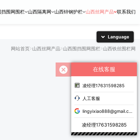
围挡围网围栏
山西隔离网
山西锌钢护栏
山西丝网产品
联系我们
Language
简体中文
English
网站首页
山西丝网产品
山西围挡围网围栏
山西铁丝围栏网
日本語
한국어
在线客服
凌经理17631598285
人工客服
lingyixiao888@gmail.com
凌经理17631598285