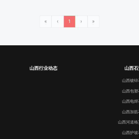
«
‹
1
›
»
山西行业动态
山西石
山西镀锌
山西包塑
山西电焊
山西加筋
山西河道格
山西护坡