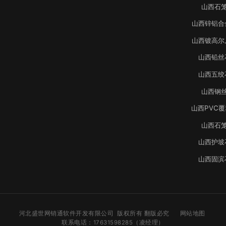
山西石
山西锌铝合
山西镀高尔
山西铅丝
山西五绞
山西钢
山西PVC
山西石
山西护坡
山西固滨
河北盛世网销通软件开发有限公司 版权所有 翻版必究
网站地图
联系电话：17631598285（凌经理）