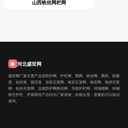
山西铁丝网栏网
◆
河北盛世网
盛世网厂家主要产品有防护网、护栏网、围网、铁丝网、围挡、防爆
笼、铅丝笼、固滨笼、加筋石笼网、格宾石笼网、格宾网、电焊石笼
网、铅丝石笼网、边坡防护网铁丝网、市政护栏网、球场围网、锌钢
铁艺护栏、声屏障等产品均为厂家直销，价格合理，需要的可以电话
咨询。