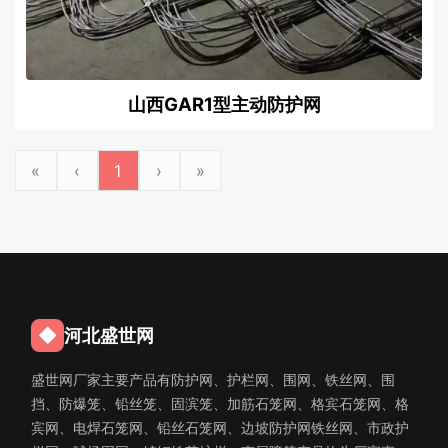
山西GAR1型主动防护网
«
‹
1
›
»
◆
河北盛世网
盛世网厂家主要产品有防护网、护栏网、围网、铁丝网、围
挡、防爆笼、铅丝笼、固滨笼、加筋石笼网、格宾石笼网、格
宾网、电焊石笼网、铅丝石笼网、边坡防护网铁丝网、市政护