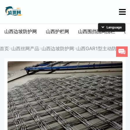
山西边坡防护网
山西护栏网
山西围挡围网围栏
山
简体中文
English
首页
山西丝网产品
山西边坡防护网
山西GAR1型主动防护网
日本語
한국어