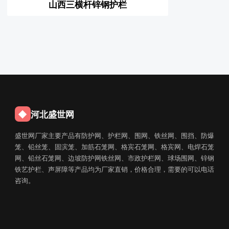
山西三横杆锌钢护栏
◆
河北盛世网
盛世网厂家主要产品有防护网、护栏网、围网、铁丝网、围挡、防爆
笼、铅丝笼、固滨笼、加筋石笼网、格宾石笼网、格宾网、电焊石笼
网、铅丝石笼网、边坡防护网铁丝网、市政护栏网、球场围网、锌钢
铁艺护栏、声屏障等产品均为厂家直销，价格合理，需要的可以电话
咨询。