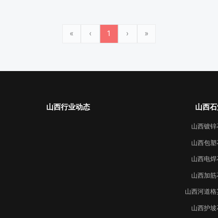
«
‹
1
›
»
山西行业动态
山西石
山西镀锌
山西包塑
山西电焊
山西加筋
山西河道格
山西护坡