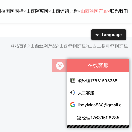
围挡围网围栏
山西隔离网
山西锌钢护栏
山西丝网产品
联系我们
Language
简体中文
English
网站首页
山西丝网产品
山西锌钢护栏
山西三横杆锌钢护栏
日本語
한국어
在线客服
凌经理17631598285
人工客服
lingyixiao888@gmail.com
凌经理17631598285