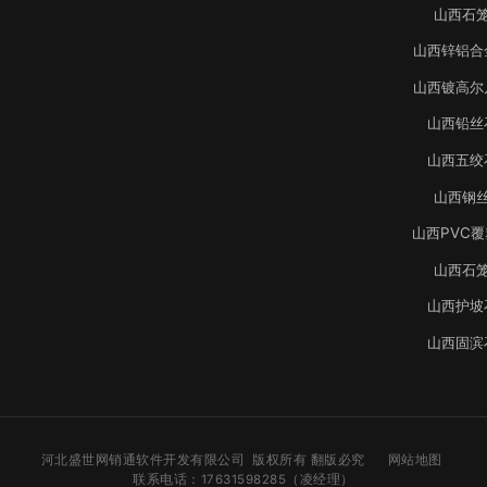
山西石
山西锌铝合
山西镀高尔
山西铅丝
山西五绞
山西钢
山西PVC
山西石
山西护坡
山西固滨
河北盛世网销通软件开发有限公司 版权所有 翻版必究
网站地图
联系电话：17631598285（凌经理）