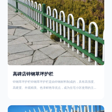
住宅小区、工厂院校、道路交通等场所。该产品具有高强度、高
硬度、外观
高碑店锌钢草坪护栏
锌钢草坪护栏锌钢草坪护栏是由锌钢材料制成的，具有高强度、
高硬度、外观精美、色泽鲜艳等优点，成为住宅小区使用的主流
产品。传统的阳台护栏使用铁条、铝合金材料。需要借助电焊等
工艺技术，而且质地较软、容易生锈、色彩单一。锌钢草坪护栏
的使用方法主要是应用在人员行走的边界处，这就需要锌钢草坪
护栏产品的表面设计较为圆滑，减少人员不小心碰触锌钢草坪护