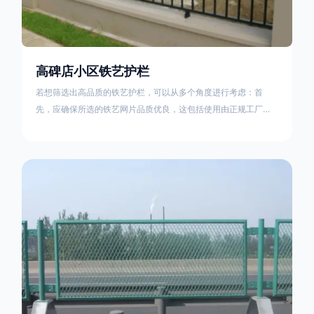
高碑店小区铁艺护栏
若想筛选出高品质的铁艺护栏，可以从多个角度进行考虑：首
先，应确保所选的铁艺网片品质优良，这包括使用由正规工厂生
产的盘条制成的铁丝；其次是铁艺的焊接或制作工艺，这需要看
技术员和良好的制造机器之间的熟练程度。其次，选择耐用的锻
造铁艺产品，这类铁艺护栏比普通钢管护栏要坚固许多，且外观
更加美观、有层次。此外，还应注重立柱与框架的选择，例如角
钢或圆钢的选用应根据不同部位的需求来定，以确保整体结构的
稳固性。17631598285