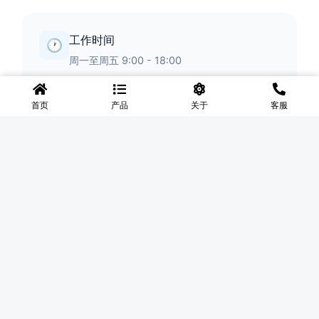
工作时间
🕐
周一至周五 9:00 - 18:00
首页
产品
关于
客服
◆
河北盛世网
盛世网厂家主要产品有防护网、护栏网、围网、铁丝网、围
挡、防爆笼、铅丝笼、固滨笼、加筋石笼网、格宾石笼网、格
宾网、电焊石笼网、铅丝石笼网、边坡防护网铁丝网、市政护
栏网、球场围网、锌钢铁艺护栏、声屏障等产品均为厂家直
销，价格合理，需要的可以电话咨询。