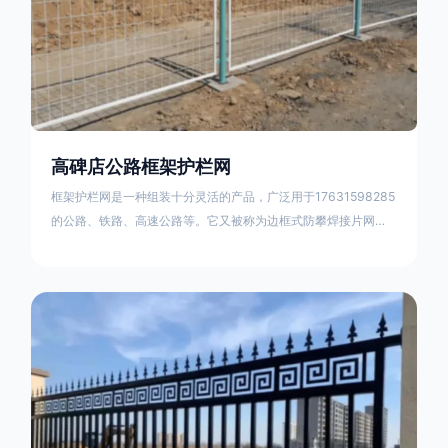
高碑店公路框架护栏网
框架护栏网是一种组装十分灵活的产品，广泛用于17631598285
的公路、铁路、高速公路等。它又被称为边框式防攀焊接片网，
框架隔离栅等。框架护栏网采用优质盘条作为原材料，经由特殊
工艺加工而成，具有防腐、抗锈、美观等特点 。框架护栏网的安
装方法包括以下步骤：测量放线，原地面处理(换填夯实),顺坡和
开挖基坑，立柱临时定位，安装防护栏网片，浇筑立柱混泥土基
础，护栏网整体紧固及调整 。框架护栏网的规格包括以下内容：
网片高度