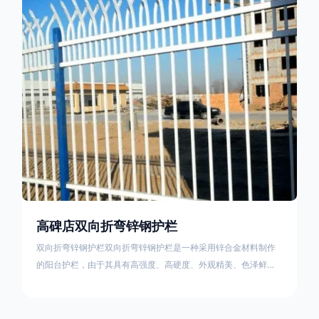
栏产品的伤害值。在安装前，土木建筑为砖砌或混凝土浇筑奠定
了的基础
高碑店双向折弯锌钢护栏
双向折弯锌钢护栏双向折弯锌钢护栏是一种采用锌合金材料制作
的阳台护栏，由于其具有高强度、高硬度、外观精美、色泽鲜艳
等优点，成为住宅小区使用的主流产品。双向折弯锌钢护栏的顶
部的弯枪头设计形成了一个防攀爬的效果，外形类似于铁丝金属
网围栏的顶部30°折弯的设计。双向折弯锌钢护栏的使用说明可