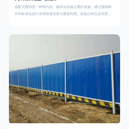
装配式围挡是一种现代化、模块化的施工围护设施，通过预制构
件和标准化设计实现快速安装与重复利用。其核心特点及优势如
下：一、定义与结构特点模块化设计由钢结构框架（如国标型钢
或矩形管立柱）与镀锌钢板、彩钢板等面板组合而成，通过斜拉
撑、横撑加强筋等部件增强整体稳定性立柱规格：通常为
100×100mm或120×120mm方管，壁厚2.5-3.0mm；面板采用
0.5-0.9mm镀锌板轧折成型连接方式：采用C型