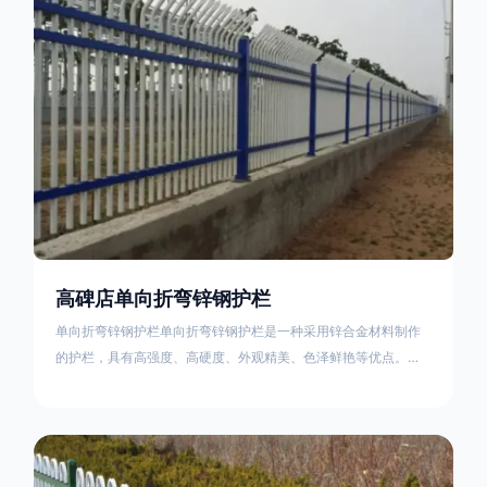
不合格；
高碑店单向折弯锌钢护栏
单向折弯锌钢护栏单向折弯锌钢护栏是一种采用锌合金材料制作
的护栏，具有高强度、高硬度、外观精美、色泽鲜艳等优点。该
产品在技术上采用拼装式整体框架布局，从而方便于施工与安
装；产品的网片与立柱的衔接部分，采用的是半圆头方颈螺栓，
再加上防盗垫圈，这样能够避免护栏被人轻易拆卸；适合于大批
量生产，能够很好的与自然相融合。单向折弯锌钢护栏可以用于