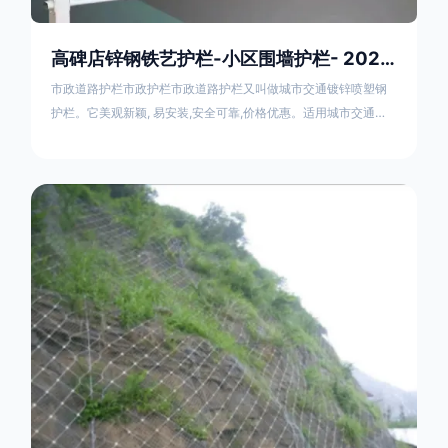
高碑店锌钢铁艺护栏-小区围墙护栏- 2025年17631598285新报价
市政道路护栏市政护栏市政道路护栏又叫做城市交通镀锌喷塑钢
护栏。它美观新颖, 易安装,安全可靠,价格优惠。适用城市交通要
道、高速公路中间绿化隔离带、桥梁、二级公路、乡镇公路及各
公路收费口等的隔离。主导产品：太阳能防眩光护栏，镀锌钢质
隔离栏，市政道路隔离护栏，人行道路护栏，机动与非机动隔离
护栏、道路中心隔离护栏、带广告牌道路隔离护栏、河道安全护
栏、草坪花坛护栏等市政道路隔离护栏规格齐全、品种多，可以
任