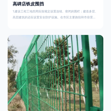
高碑店铁皮围挡
1.建设工程工地四周应按规定设置连续、密闭的围栏；建造多层、
高层建筑的还应设置安全防护设施。在市区主要路段和市容景观
道路及机场、码头、车站广场设置的围栏其高度不得低于2.5m，
在其他路段设置的围栏，其高度不得低于1.8m。2.围档使用的材
料应保证围栏稳固、整洁、美观。市政工程项目工地，可按工程
进度分段设置围栏或按规定使用统一的连续性护栏设施。施工单
位不得在工地围栏外堆放建筑材料、垃圾和工程渣土。在