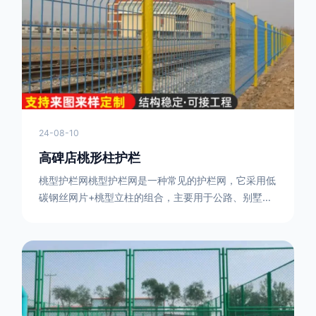
或车辆故障而导致的事故发生，减少交通事故的发生
率。隔离功能：市政道路护栏可以将道路与人行道、绿
化带等隔离开来，避
24-08-10
高碑店桃形柱护栏
桃型护栏网桃型护栏网是一种常见的护栏网，它采用低
碳钢丝网片+桃型立柱的组合，主要用于公路、别墅小
区、机场、公共场所、风景观光区域的隔离和防护。桃
型护栏网三角折弯，其结构简单，形状为规则的半椭圆
型，安装方便。桃型护栏网的安装方法如下：先固定
17631598285根色谱柱，然后将网格钩在此色谱柱
上，然后将第二根色谱柱钩在网格上，然后将其拧紧，
然后类推，一套一套的安装即可。该安装牢固美观，不
会损坏油漆表面 。桃型护栏网使