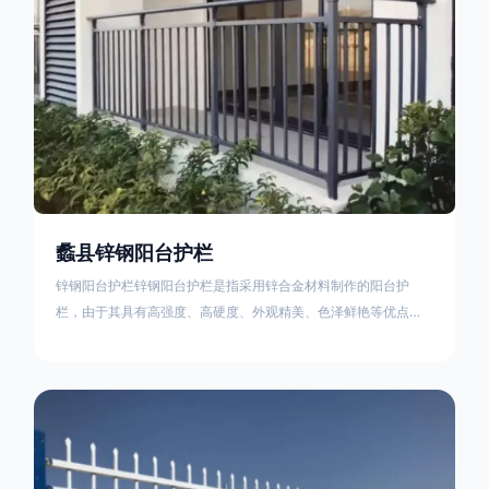
蠡县锌钢阳台护栏
锌钢阳台护栏锌钢阳台护栏是指采用锌合金材料制作的阳台护
栏，由于其具有高强度、高硬度、外观精美、色泽鲜艳等优点，
成为住宅小区使用的主流产品。颜色多样化，21世纪新型产品，
锌钢护栏栅栏锌钢百叶窗锌钢防盗窗锌钢防护栏锌钢配件组合锌
钢组装护栏组装防盗窗组装防护栏组装锌合金组装。传统的阳台
护栏使用铁条材料，需要借助电焊等工艺技术，而且质地较软、
容易生锈、色彩单一。锌钢阳台护栏的安装方法因情况而异，但
是一般采