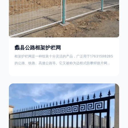
蠡县公路框架护栏网
框架护栏网是一种组装十分灵活的产品，广泛用于17631598285
的公路、铁路、高速公路等。它又被称为边框式防攀焊接片网，
框架隔离栅等。框架护栏网采用优质盘条作为原材料，经由特殊
工艺加工而成，具有防腐、抗锈、美观等特点 。框架护栏网的安
装方法包括以下步骤：测量放线，原地面处理(换填夯实),顺坡和
开挖基坑，立柱临时定位，安装防护栏网片，浇筑立柱混泥土基
础，护栏网整体紧固及调整 。框架护栏网的规格包括以下内容：
网片高度