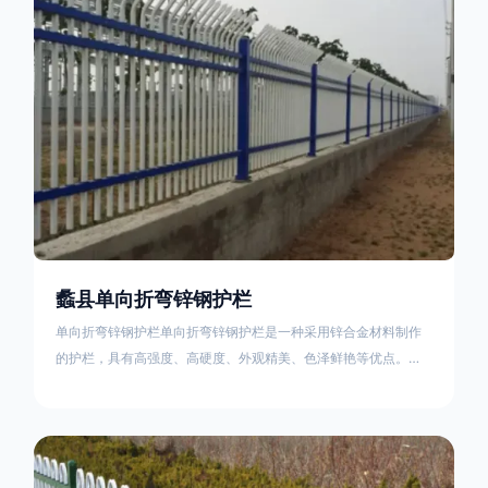
不合格；
蠡县单向折弯锌钢护栏
单向折弯锌钢护栏单向折弯锌钢护栏是一种采用锌合金材料制作
的护栏，具有高强度、高硬度、外观精美、色泽鲜艳等优点。该
产品在技术上采用拼装式整体框架布局，从而方便于施工与安
装；产品的网片与立柱的衔接部分，采用的是半圆头方颈螺栓，
再加上防盗垫圈，这样能够避免护栏被人轻易拆卸；适合于大批
量生产，能够很好的与自然相融合。单向折弯锌钢护栏可以用于