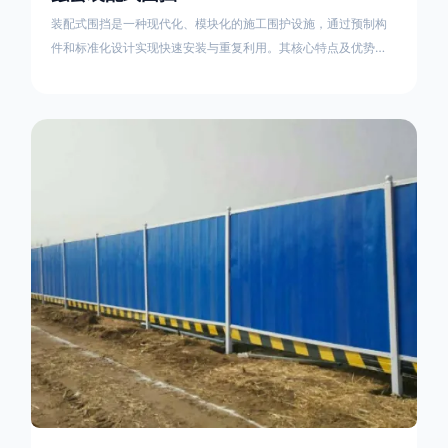
装配式围挡是一种现代化、模块化的施工围护设施，通过预制构
件和标准化设计实现快速安装与重复利用。其核心特点及优势如
下：一、定义与结构特点模块化设计由钢结构框架（如国标型钢
或矩形管立柱）与镀锌钢板、彩钢板等面板组合而成，通过斜拉
撑、横撑加强筋等部件增强整体稳定性立柱规格：通常为
100×100mm或120×120mm方管，壁厚2.5-3.0mm；面板采用
0.5-0.9mm镀锌板轧折成型连接方式：采用C型