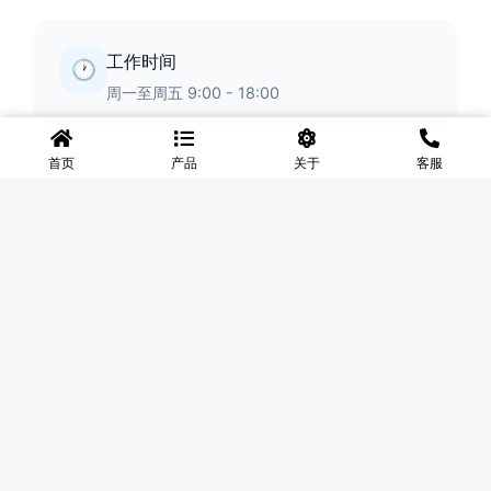
工作时间
🕐
周一至周五 9:00 - 18:00
首页
产品
关于
客服
◆
河北盛世网
盛世网厂家主要产品有防护网、护栏网、围网、铁丝网、围
挡、防爆笼、铅丝笼、固滨笼、加筋石笼网、格宾石笼网、格
宾网、电焊石笼网、铅丝石笼网、边坡防护网铁丝网、市政护
栏网、球场围网、锌钢铁艺护栏、声屏障等产品均为厂家直
销，价格合理，需要的可以电话咨询。