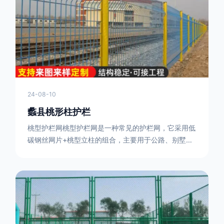
或车辆故障而导致的事故发生，减少交通事故的发生
率。隔离功能：市政道路护栏可以将道路与人行道、绿
化带等隔离开来，避
24-08-10
蠡县桃形柱护栏
桃型护栏网桃型护栏网是一种常见的护栏网，它采用低
碳钢丝网片+桃型立柱的组合，主要用于公路、别墅小
区、机场、公共场所、风景观光区域的隔离和防护。桃
型护栏网三角折弯，其结构简单，形状为规则的半椭圆
型，安装方便。桃型护栏网的安装方法如下：先固定
17631598285根色谱柱，然后将网格钩在此色谱柱
上，然后将第二根色谱柱钩在网格上，然后将其拧紧，
然后类推，一套一套的安装即可。该安装牢固美观，不
会损坏油漆表面 。桃型护栏网使