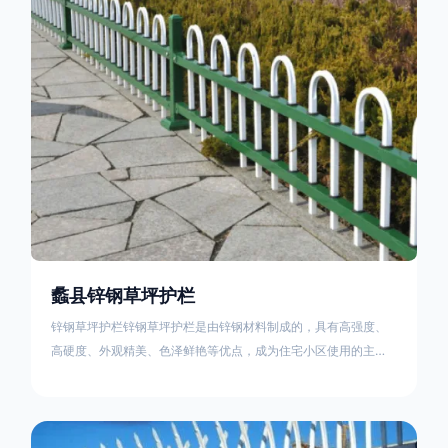
住宅小区、工厂院校、道路交通等场所。该产品具有高强度、高
硬度、外观
蠡县锌钢草坪护栏
锌钢草坪护栏锌钢草坪护栏是由锌钢材料制成的，具有高强度、
高硬度、外观精美、色泽鲜艳等优点，成为住宅小区使用的主流
产品。传统的阳台护栏使用铁条、铝合金材料。需要借助电焊等
工艺技术，而且质地较软、容易生锈、色彩单一。锌钢草坪护栏
的使用方法主要是应用在人员行走的边界处，这就需要锌钢草坪
护栏产品的表面设计较为圆滑，减少人员不小心碰触锌钢草坪护