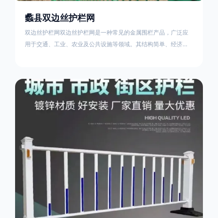
蠡县双边丝护栏网
双边丝护栏网双边丝护栏网是一种常见的金属围栏产品，广泛应
用于交通、工业、农业及公共设施等领域。其结构简单、经济实
用且安装便捷，具有多样化的防护功能。以下从多个维度对其特
点、用途及技术规范进行综合解析：一、基本概述定义与结构双
边丝护栏网由低碳钢丝（Q235材质）通过焊接或编织形成网格结
构，网片两侧各有一根加固的纵向钢丝（双边丝），用于与立柱
连接固定。其表面通常采用镀锌、喷塑或浸塑处理，以增强耐腐
蚀性