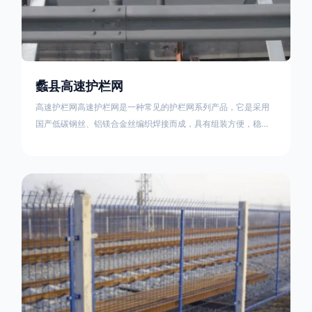
蠡县高速护栏网
高速护栏网高速护栏网是一种常见的护栏网系列产品，它是采用
国产低碳钢丝、铝镁合金丝编织焊接而成，具有组装方便，稳定
耐用的特点。高速公路护栏网分两种类，一种是高速公路中间的
防眩网，其作用是防止对面车辆灯光的照射，增加公路行驶的安
全性。另一种是高速公路两侧的防护网，其作用是防止车辆失控
冲出路面，保护行车人员和车辆的安全 。双边丝高速护栏网又
称‘双边丝隔离栅’，采用冷拔低碳钢丝焊接成网筒状卷边与网面一
体，