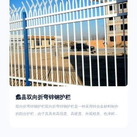
栏产品的伤害值。在安装前，土木建筑为砖砌或混凝土浇筑奠定
了的基础
蠡县双向折弯锌钢护栏
双向折弯锌钢护栏双向折弯锌钢护栏是一种采用锌合金材料制作
的阳台护栏，由于其具有高强度、高硬度、外观精美、色泽鲜艳
等优点，成为住宅小区使用的主流产品。双向折弯锌钢护栏的顶
部的弯枪头设计形成了一个防攀爬的效果，外形类似于铁丝金属
网围栏的顶部30°折弯的设计。双向折弯锌钢护栏的使用说明可