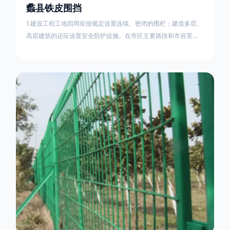
蠡县铁皮围挡
1.建设工程工地四周应按规定设置连续、密闭的围栏；建造多层、
高层建筑的还应设置安全防护设施。在市区主要路段和市容景观
道路及机场、码头、车站广场设置的围栏其高度不得低于2.5m，
在其他路段设置的围栏，其高度不得低于1.8m。2.围档使用的材
料应保证围栏稳固、整洁、美观。市政工程项目工地，可按工程
进度分段设置围栏或按规定使用统一的连续性护栏设施。施工单
位不得在工地围栏外堆放建筑材料、垃圾和工程渣土。在