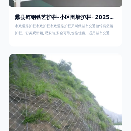
蠡县锌钢铁艺护栏-小区围墙护栏- 2025年17631598285新报价
市政道路护栏市政护栏市政道路护栏又叫做城市交通镀锌喷塑钢
护栏。它美观新颖, 易安装,安全可靠,价格优惠。适用城市交通要
道、高速公路中间绿化隔离带、桥梁、二级公路、乡镇公路及各
公路收费口等的隔离。主导产品：太阳能防眩光护栏，镀锌钢质
隔离栏，市政道路隔离护栏，人行道路护栏，机动与非机动隔离
护栏、道路中心隔离护栏、带广告牌道路隔离护栏、河道安全护
栏、草坪花坛护栏等市政道路隔离护栏规格齐全、品种多，可以
任