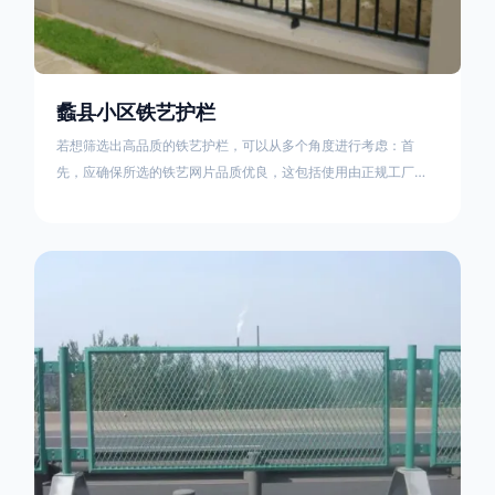
蠡县小区铁艺护栏
若想筛选出高品质的铁艺护栏，可以从多个角度进行考虑：首
先，应确保所选的铁艺网片品质优良，这包括使用由正规工厂生
产的盘条制成的铁丝；其次是铁艺的焊接或制作工艺，这需要看
技术员和良好的制造机器之间的熟练程度。其次，选择耐用的锻
造铁艺产品，这类铁艺护栏比普通钢管护栏要坚固许多，且外观
更加美观、有层次。此外，还应注重立柱与框架的选择，例如角
钢或圆钢的选用应根据不同部位的需求来定，以确保整体结构的
稳固性。17631598285