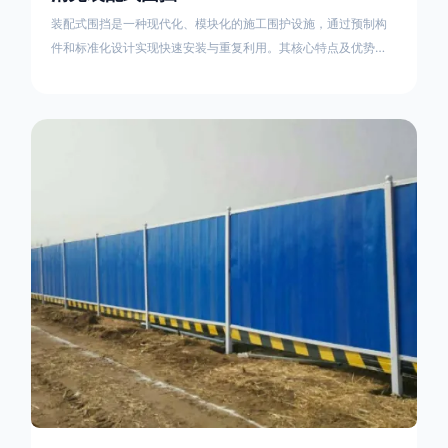
装配式围挡是一种现代化、模块化的施工围护设施，通过预制构
件和标准化设计实现快速安装与重复利用。其核心特点及优势如
下：一、定义与结构特点模块化设计由钢结构框架（如国标型钢
或矩形管立柱）与镀锌钢板、彩钢板等面板组合而成，通过斜拉
撑、横撑加强筋等部件增强整体稳定性立柱规格：通常为
100×100mm或120×120mm方管，壁厚2.5-3.0mm；面板采用
0.5-0.9mm镀锌板轧折成型连接方式：采用C型