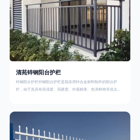
清苑锌钢阳台护栏
锌钢阳台护栏锌钢阳台护栏是指采用锌合金材料制作的阳台护
栏，由于其具有高强度、高硬度、外观精美、色泽鲜艳等优点，
成为住宅小区使用的主流产品。颜色多样化，21世纪新型产品，
锌钢护栏栅栏锌钢百叶窗锌钢防盗窗锌钢防护栏锌钢配件组合锌
钢组装护栏组装防盗窗组装防护栏组装锌合金组装。传统的阳台
护栏使用铁条材料，需要借助电焊等工艺技术，而且质地较软、
容易生锈、色彩单一。锌钢阳台护栏的安装方法因情况而异，但
是一般采