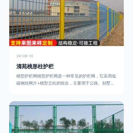
或车辆故障而导致的事故发生，减少交通事故的发生
率。隔离功能：市政道路护栏可以将道路与人行道、绿
化带等隔离开来，避
24-08-10
清苑桃形柱护栏
桃型护栏网桃型护栏网是一种常见的护栏网，它采用低
碳钢丝网片+桃型立柱的组合，主要用于公路、别墅小
区、机场、公共场所、风景观光区域的隔离和防护。桃
型护栏网三角折弯，其结构简单，形状为规则的半椭圆
型，安装方便。桃型护栏网的安装方法如下：先固定
17631598285根色谱柱，然后将网格钩在此色谱柱
上，然后将第二根色谱柱钩在网格上，然后将其拧紧，
然后类推，一套一套的安装即可。该安装牢固美观，不
会损坏油漆表面 。桃型护栏网使