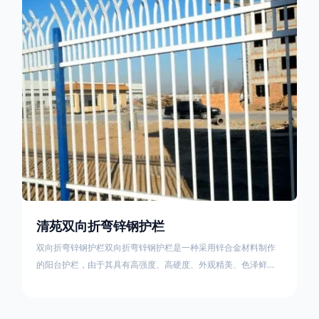
栏产品的伤害值。在安装前，土木建筑为砖砌或混凝土浇筑奠定
了的基础
清苑双向折弯锌钢护栏
双向折弯锌钢护栏双向折弯锌钢护栏是一种采用锌合金材料制作
的阳台护栏，由于其具有高强度、高硬度、外观精美、色泽鲜艳
等优点，成为住宅小区使用的主流产品。双向折弯锌钢护栏的顶
部的弯枪头设计形成了一个防攀爬的效果，外形类似于铁丝金属
网围栏的顶部30°折弯的设计。双向折弯锌钢护栏的使用说明可