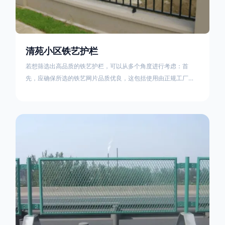
清苑小区铁艺护栏
若想筛选出高品质的铁艺护栏，可以从多个角度进行考虑：首
先，应确保所选的铁艺网片品质优良，这包括使用由正规工厂生
产的盘条制成的铁丝；其次是铁艺的焊接或制作工艺，这需要看
技术员和良好的制造机器之间的熟练程度。其次，选择耐用的锻
造铁艺产品，这类铁艺护栏比普通钢管护栏要坚固许多，且外观
更加美观、有层次。此外，还应注重立柱与框架的选择，例如角
钢或圆钢的选用应根据不同部位的需求来定，以确保整体结构的
稳固性。17631598285