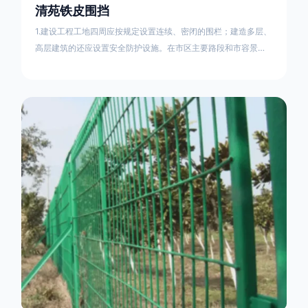
清苑铁皮围挡
1.建设工程工地四周应按规定设置连续、密闭的围栏；建造多层、
高层建筑的还应设置安全防护设施。在市区主要路段和市容景观
道路及机场、码头、车站广场设置的围栏其高度不得低于2.5m，
在其他路段设置的围栏，其高度不得低于1.8m。2.围档使用的材
料应保证围栏稳固、整洁、美观。市政工程项目工地，可按工程
进度分段设置围栏或按规定使用统一的连续性护栏设施。施工单
位不得在工地围栏外堆放建筑材料、垃圾和工程渣土。在