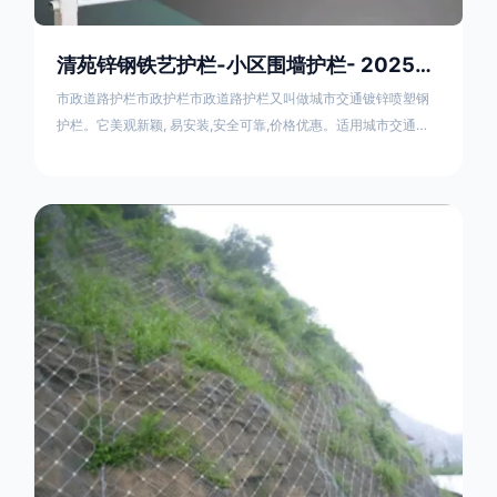
清苑锌钢铁艺护栏-小区围墙护栏- 2025年17631598285新报价
市政道路护栏市政护栏市政道路护栏又叫做城市交通镀锌喷塑钢
护栏。它美观新颖, 易安装,安全可靠,价格优惠。适用城市交通要
道、高速公路中间绿化隔离带、桥梁、二级公路、乡镇公路及各
公路收费口等的隔离。主导产品：太阳能防眩光护栏，镀锌钢质
隔离栏，市政道路隔离护栏，人行道路护栏，机动与非机动隔离
护栏、道路中心隔离护栏、带广告牌道路隔离护栏、河道安全护
栏、草坪花坛护栏等市政道路隔离护栏规格齐全、品种多，可以
任