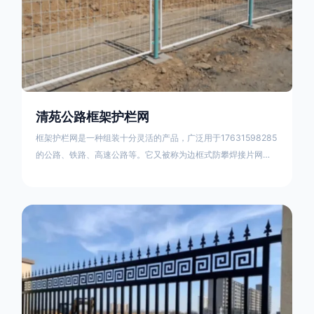
清苑公路框架护栏网
框架护栏网是一种组装十分灵活的产品，广泛用于17631598285
的公路、铁路、高速公路等。它又被称为边框式防攀焊接片网，
框架隔离栅等。框架护栏网采用优质盘条作为原材料，经由特殊
工艺加工而成，具有防腐、抗锈、美观等特点 。框架护栏网的安
装方法包括以下步骤：测量放线，原地面处理(换填夯实),顺坡和
开挖基坑，立柱临时定位，安装防护栏网片，浇筑立柱混泥土基
础，护栏网整体紧固及调整 。框架护栏网的规格包括以下内容：
网片高度