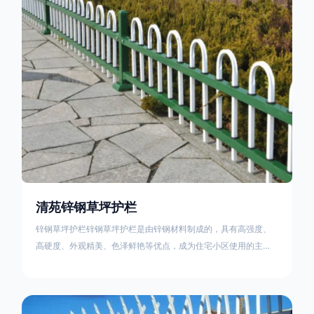
住宅小区、工厂院校、道路交通等场所。该产品具有高强度、高
硬度、外观
清苑锌钢草坪护栏
锌钢草坪护栏锌钢草坪护栏是由锌钢材料制成的，具有高强度、
高硬度、外观精美、色泽鲜艳等优点，成为住宅小区使用的主流
产品。传统的阳台护栏使用铁条、铝合金材料。需要借助电焊等
工艺技术，而且质地较软、容易生锈、色彩单一。锌钢草坪护栏
的使用方法主要是应用在人员行走的边界处，这就需要锌钢草坪
护栏产品的表面设计较为圆滑，减少人员不小心碰触锌钢草坪护