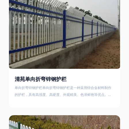
不合格；
清苑单向折弯锌钢护栏
单向折弯锌钢护栏单向折弯锌钢护栏是一种采用锌合金材料制作
的护栏，具有高强度、高硬度、外观精美、色泽鲜艳等优点。该
产品在技术上采用拼装式整体框架布局，从而方便于施工与安
装；产品的网片与立柱的衔接部分，采用的是半圆头方颈螺栓，
再加上防盗垫圈，这样能够避免护栏被人轻易拆卸；适合于大批
量生产，能够很好的与自然相融合。单向折弯锌钢护栏可以用于