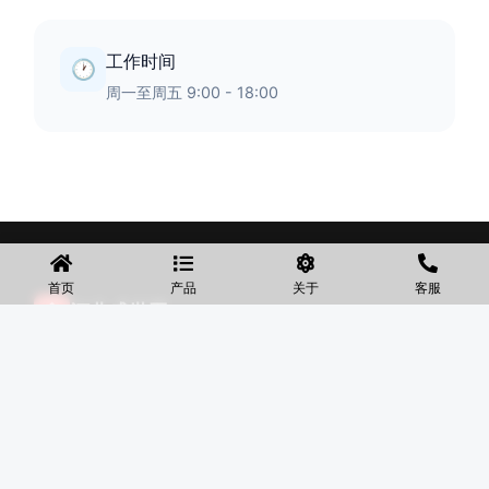
工作时间
🕐
周一至周五 9:00 - 18:00
首页
产品
关于
客服
◆
河北盛世网
盛世网厂家主要产品有防护网、护栏网、围网、铁丝网、围
挡、防爆笼、铅丝笼、固滨笼、加筋石笼网、格宾石笼网、格
宾网、电焊石笼网、铅丝石笼网、边坡防护网铁丝网、市政护
栏网、球场围网、锌钢铁艺护栏、声屏障等产品均为厂家直
销，价格合理，需要的可以电话咨询。