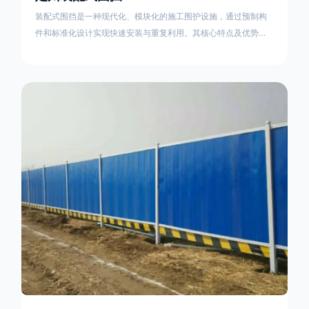
装配式围挡是一种现代化、模块化的施工围护设施，通过预制构
件和标准化设计实现快速安装与重复利用。其核心特点及优势如
下：一、定义与结构特点模块化设计由钢结构框架（如国标型钢
或矩形管立柱）与镀锌钢板、彩钢板等面板组合而成，通过斜拉
撑、横撑加强筋等部件增强整体稳定性立柱规格：通常为
100×100mm或120×120mm方管，壁厚2.5-3.0mm；面板采用
0.5-0.9mm镀锌板轧折成型连接方式：采用C型