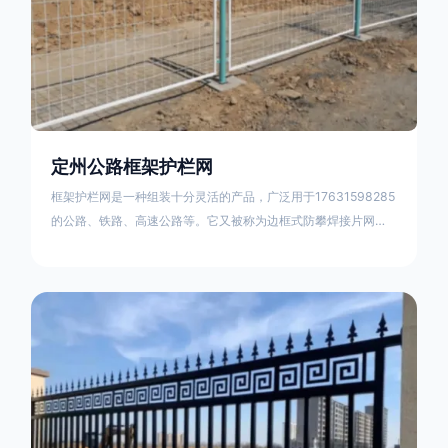
定州公路框架护栏网
框架护栏网是一种组装十分灵活的产品，广泛用于17631598285
的公路、铁路、高速公路等。它又被称为边框式防攀焊接片网，
框架隔离栅等。框架护栏网采用优质盘条作为原材料，经由特殊
工艺加工而成，具有防腐、抗锈、美观等特点 。框架护栏网的安
装方法包括以下步骤：测量放线，原地面处理(换填夯实),顺坡和
开挖基坑，立柱临时定位，安装防护栏网片，浇筑立柱混泥土基
础，护栏网整体紧固及调整 。框架护栏网的规格包括以下内容：
网片高度