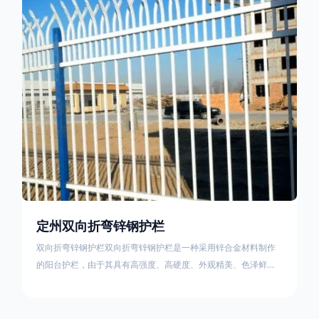
栏产品的伤害值。在安装前，土木建筑为砖砌或混凝土浇筑奠定
了的基础
定州双向折弯锌钢护栏
双向折弯锌钢护栏双向折弯锌钢护栏是一种采用锌合金材料制作
的阳台护栏，由于其具有高强度、高硬度、外观精美、色泽鲜艳
等优点，成为住宅小区使用的主流产品。双向折弯锌钢护栏的顶
部的弯枪头设计形成了一个防攀爬的效果，外形类似于铁丝金属
网围栏的顶部30°折弯的设计。双向折弯锌钢护栏的使用说明可