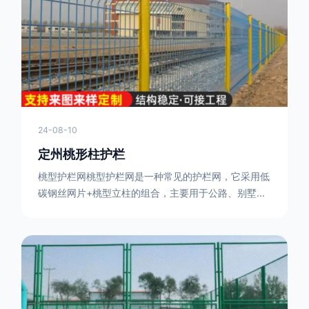
或车辆故障而导致的事故发生，减少交通事故的发生
率。隔离功能：市政道路护栏可以将道路与人行道、绿
化带等隔离开来，避
24-08-10
定州桃形柱护栏
桃型护栏网桃型护栏网是一种常见的护栏网，它采用低
碳钢丝网片+桃型立柱的组合，主要用于公路、别墅小
区、机场、公共场所、风景观光区域的隔离和防护。桃
型护栏网三角折弯，其结构简单，形状为规则的半椭圆
型，安装方便。桃型护栏网的安装方法如下：先固定
17631598285根色谱柱，然后将网格钩在此色谱柱
上，然后将第二根色谱柱钩在网格上，然后将其拧紧，
然后类推，一套一套的安装即可。该安装牢固美观，不
会损坏油漆表面 。桃型护栏网使