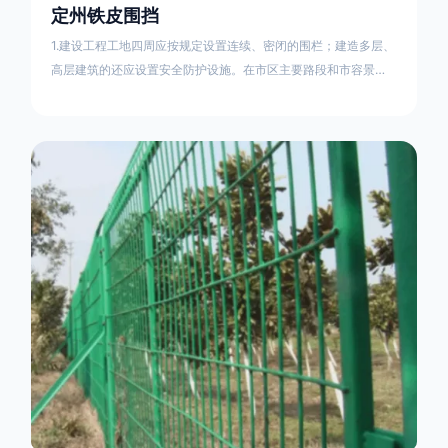
定州铁皮围挡
1.建设工程工地四周应按规定设置连续、密闭的围栏；建造多层、
高层建筑的还应设置安全防护设施。在市区主要路段和市容景观
道路及机场、码头、车站广场设置的围栏其高度不得低于2.5m，
在其他路段设置的围栏，其高度不得低于1.8m。2.围档使用的材
料应保证围栏稳固、整洁、美观。市政工程项目工地，可按工程
进度分段设置围栏或按规定使用统一的连续性护栏设施。施工单
位不得在工地围栏外堆放建筑材料、垃圾和工程渣土。在