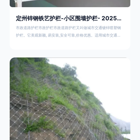
定州锌钢铁艺护栏-小区围墙护栏- 2025年17631598285新报价
市政道路护栏市政护栏市政道路护栏又叫做城市交通镀锌喷塑钢
护栏。它美观新颖, 易安装,安全可靠,价格优惠。适用城市交通要
道、高速公路中间绿化隔离带、桥梁、二级公路、乡镇公路及各
公路收费口等的隔离。主导产品：太阳能防眩光护栏，镀锌钢质
隔离栏，市政道路隔离护栏，人行道路护栏，机动与非机动隔离
护栏、道路中心隔离护栏、带广告牌道路隔离护栏、河道安全护
栏、草坪花坛护栏等市政道路隔离护栏规格齐全、品种多，可以
任