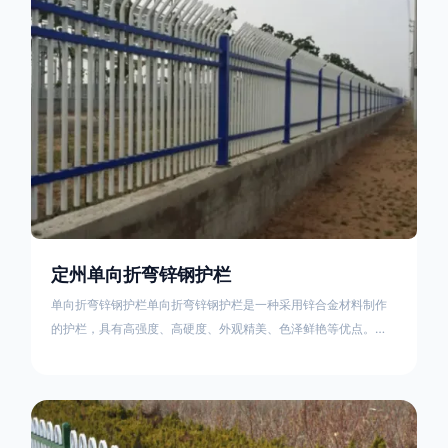
不合格；
定州单向折弯锌钢护栏
单向折弯锌钢护栏单向折弯锌钢护栏是一种采用锌合金材料制作
的护栏，具有高强度、高硬度、外观精美、色泽鲜艳等优点。该
产品在技术上采用拼装式整体框架布局，从而方便于施工与安
装；产品的网片与立柱的衔接部分，采用的是半圆头方颈螺栓，
再加上防盗垫圈，这样能够避免护栏被人轻易拆卸；适合于大批
量生产，能够很好的与自然相融合。单向折弯锌钢护栏可以用于