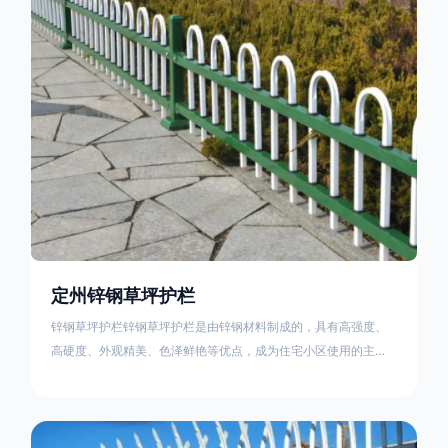
住宅小区、工厂院校、道路交通等场所。该产品具有高强度、高
硬度、外观
定州锌钢草坪护栏
锌钢草坪护栏锌钢草坪护栏是由锌钢材料制成的，具有高强度、
高硬度、外观精美、色泽鲜艳等优点，成为住宅小区使用的主流
产品。传统的阳台护栏使用铁条、铝合金材料。需要借助电焊等
工艺技术，而且质地较软、容易生锈、色彩单一。锌钢草坪护栏
的使用方法主要是应用在人员行走的边界处，这就需要锌钢草坪
护栏产品的表面设计较为圆滑，减少人员不小心碰触锌钢草坪护