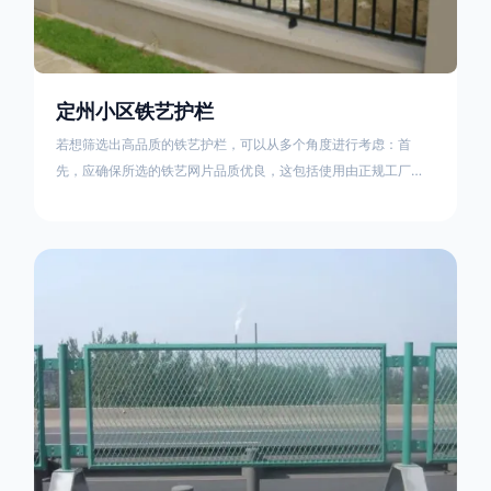
定州小区铁艺护栏
若想筛选出高品质的铁艺护栏，可以从多个角度进行考虑：首
先，应确保所选的铁艺网片品质优良，这包括使用由正规工厂生
产的盘条制成的铁丝；其次是铁艺的焊接或制作工艺，这需要看
技术员和良好的制造机器之间的熟练程度。其次，选择耐用的锻
造铁艺产品，这类铁艺护栏比普通钢管护栏要坚固许多，且外观
更加美观、有层次。此外，还应注重立柱与框架的选择，例如角
钢或圆钢的选用应根据不同部位的需求来定，以确保整体结构的
稳固性。17631598285