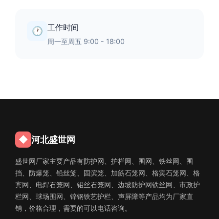
工作时间
🕐
周一至周五 9:00 - 18:00
◆
河北盛世网
盛世网厂家主要产品有防护网、护栏网、围网、铁丝网、围
挡、防爆笼、铅丝笼、固滨笼、加筋石笼网、格宾石笼网、格
宾网、电焊石笼网、铅丝石笼网、边坡防护网铁丝网、市政护
栏网、球场围网、锌钢铁艺护栏、声屏障等产品均为厂家直
销，价格合理，需要的可以电话咨询。