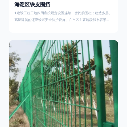
海淀区铁皮围挡
1.建设工程工地四周应按规定设置连续、密闭的围栏；建造多层、
高层建筑的还应设置安全防护设施。在市区主要路段和市容景观
道路及机场、码头、车站广场设置的围栏其高度不得低于2.5m，
在其他路段设置的围栏，其高度不得低于1.8m。2.围档使用的材
料应保证围栏稳固、整洁、美观。市政工程项目工地，可按工程
进度分段设置围栏或按规定使用统一的连续性护栏设施。施工单
位不得在工地围栏外堆放建筑材料、垃圾和工程渣土。在