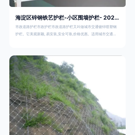
海淀区锌钢铁艺护栏-小区围墙护栏- 2025年17631598285新报价
市政道路护栏市政护栏市政道路护栏又叫做城市交通镀锌喷塑钢
护栏。它美观新颖, 易安装,安全可靠,价格优惠。适用城市交通要
道、高速公路中间绿化隔离带、桥梁、二级公路、乡镇公路及各
公路收费口等的隔离。主导产品：太阳能防眩光护栏，镀锌钢质
隔离栏，市政道路隔离护栏，人行道路护栏，机动与非机动隔离
护栏、道路中心隔离护栏、带广告牌道路隔离护栏、河道安全护
栏、草坪花坛护栏等市政道路隔离护栏规格齐全、品种多，可以
任