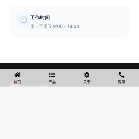
工作时间
🕐
周一至周五 9:00 - 18:00
首页
产品
关于
客服
◆
河北盛世网
盛世网厂家主要产品有防护网、护栏网、围网、铁丝网、围
挡、防爆笼、铅丝笼、固滨笼、加筋石笼网、格宾石笼网、格
宾网、电焊石笼网、铅丝石笼网、边坡防护网铁丝网、市政护
栏网、球场围网、锌钢铁艺护栏、声屏障等产品均为厂家直
销，价格合理，需要的可以电话咨询。