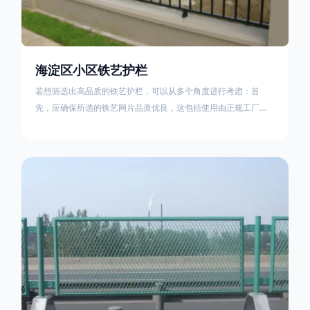
海淀区小区铁艺护栏
若想筛选出高品质的铁艺护栏，可以从多个角度进行考虑：首
先，应确保所选的铁艺网片品质优良，这包括使用由正规工厂生
产的盘条制成的铁丝；其次是铁艺的焊接或制作工艺，这需要看
技术员和良好的制造机器之间的熟练程度。其次，选择耐用的锻
造铁艺产品，这类铁艺护栏比普通钢管护栏要坚固许多，且外观
更加美观、有层次。此外，还应注重立柱与框架的选择，例如角
钢或圆钢的选用应根据不同部位的需求来定，以确保整体结构的
稳固性。17631598285