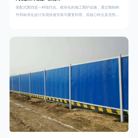
装配式围挡是一种现代化、模块化的施工围护设施，通过预制构
件和标准化设计实现快速安装与重复利用。其核心特点及优势如
下：一、定义与结构特点模块化设计由钢结构框架（如国标型钢
或矩形管立柱）与镀锌钢板、彩钢板等面板组合而成，通过斜拉
撑、横撑加强筋等部件增强整体稳定性立柱规格：通常为
100×100mm或120×120mm方管，壁厚2.5-3.0mm；面板采用
0.5-0.9mm镀锌板轧折成型连接方式：采用C型