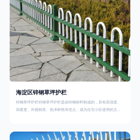
住宅小区、工厂院校、道路交通等场所。该产品具有高强度、高
硬度、外观
海淀区锌钢草坪护栏
锌钢草坪护栏锌钢草坪护栏是由锌钢材料制成的，具有高强度、
高硬度、外观精美、色泽鲜艳等优点，成为住宅小区使用的主流
产品。传统的阳台护栏使用铁条、铝合金材料。需要借助电焊等
工艺技术，而且质地较软、容易生锈、色彩单一。锌钢草坪护栏
的使用方法主要是应用在人员行走的边界处，这就需要锌钢草坪
护栏产品的表面设计较为圆滑，减少人员不小心碰触锌钢草坪护