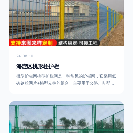
或车辆故障而导致的事故发生，减少交通事故的发生
率。隔离功能：市政道路护栏可以将道路与人行道、绿
化带等隔离开来，避
24-08-10
海淀区桃形柱护栏
桃型护栏网桃型护栏网是一种常见的护栏网，它采用低
碳钢丝网片+桃型立柱的组合，主要用于公路、别墅小
区、机场、公共场所、风景观光区域的隔离和防护。桃
型护栏网三角折弯，其结构简单，形状为规则的半椭圆
型，安装方便。桃型护栏网的安装方法如下：先固定
17631598285根色谱柱，然后将网格钩在此色谱柱
上，然后将第二根色谱柱钩在网格上，然后将其拧紧，
然后类推，一套一套的安装即可。该安装牢固美观，不
会损坏油漆表面 。桃型护栏网使