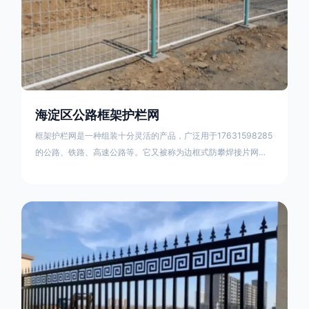
海淀区公路框架护栏网
框架护栏网是一种组装十分灵活的产品，广泛用于17631598285
的公路、铁路、高速公路等。它又被称为边框式防攀焊接片网，
框架隔离栅等。框架护栏网采用优质盘条作为原材料，经由特殊
工艺加工而成，具有防腐、抗锈、美观等特点 。框架护栏网的安
装方法包括以下步骤：测量放线，原地面处理(换填夯实),顺坡和
开挖基坑，立柱临时定位，安装防护栏网片，浇筑立柱混泥土基
础，护栏网整体紧固及调整 。框架护栏网的规格包括以下内容：
网片高度