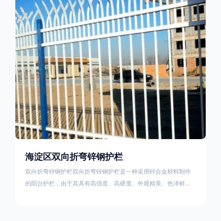
栏产品的伤害值。在安装前，土木建筑为砖砌或混凝土浇筑奠定
了的基础
海淀区双向折弯锌钢护栏
双向折弯锌钢护栏双向折弯锌钢护栏是一种采用锌合金材料制作
的阳台护栏，由于其具有高强度、高硬度、外观精美、色泽鲜艳
等优点，成为住宅小区使用的主流产品。双向折弯锌钢护栏的顶
部的弯枪头设计形成了一个防攀爬的效果，外形类似于铁丝金属
网围栏的顶部30°折弯的设计。双向折弯锌钢护栏的使用说明可