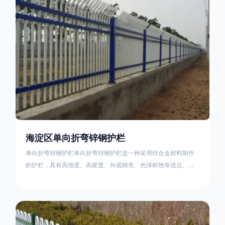
不合格；
海淀区单向折弯锌钢护栏
单向折弯锌钢护栏单向折弯锌钢护栏是一种采用锌合金材料制作
的护栏，具有高强度、高硬度、外观精美、色泽鲜艳等优点。该
产品在技术上采用拼装式整体框架布局，从而方便于施工与安
装；产品的网片与立柱的衔接部分，采用的是半圆头方颈螺栓，
再加上防盗垫圈，这样能够避免护栏被人轻易拆卸；适合于大批
量生产，能够很好的与自然相融合。单向折弯锌钢护栏可以用于