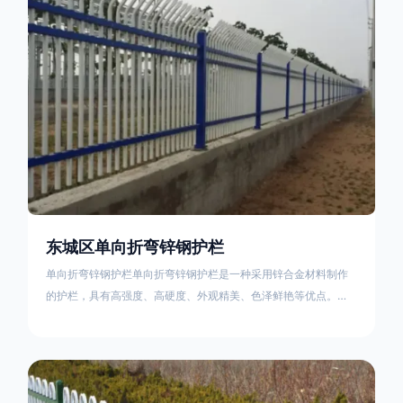
不合格；
东城区单向折弯锌钢护栏
单向折弯锌钢护栏单向折弯锌钢护栏是一种采用锌合金材料制作
的护栏，具有高强度、高硬度、外观精美、色泽鲜艳等优点。该
产品在技术上采用拼装式整体框架布局，从而方便于施工与安
装；产品的网片与立柱的衔接部分，采用的是半圆头方颈螺栓，
再加上防盗垫圈，这样能够避免护栏被人轻易拆卸；适合于大批
量生产，能够很好的与自然相融合。单向折弯锌钢护栏可以用于