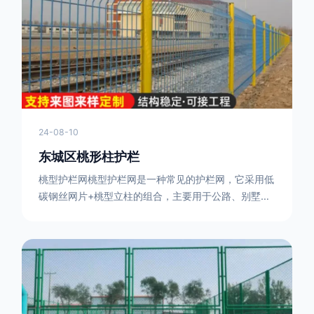
或车辆故障而导致的事故发生，减少交通事故的发生
率。隔离功能：市政道路护栏可以将道路与人行道、绿
化带等隔离开来，避
24-08-10
东城区桃形柱护栏
桃型护栏网桃型护栏网是一种常见的护栏网，它采用低
碳钢丝网片+桃型立柱的组合，主要用于公路、别墅小
区、机场、公共场所、风景观光区域的隔离和防护。桃
型护栏网三角折弯，其结构简单，形状为规则的半椭圆
型，安装方便。桃型护栏网的安装方法如下：先固定
17631598285根色谱柱，然后将网格钩在此色谱柱
上，然后将第二根色谱柱钩在网格上，然后将其拧紧，
然后类推，一套一套的安装即可。该安装牢固美观，不
会损坏油漆表面 。桃型护栏网使