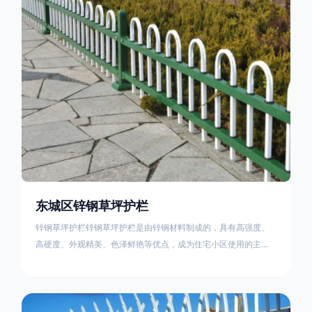
住宅小区、工厂院校、道路交通等场所。该产品具有高强度、高
硬度、外观
东城区锌钢草坪护栏
锌钢草坪护栏锌钢草坪护栏是由锌钢材料制成的，具有高强度、
高硬度、外观精美、色泽鲜艳等优点，成为住宅小区使用的主流
产品。传统的阳台护栏使用铁条、铝合金材料。需要借助电焊等
工艺技术，而且质地较软、容易生锈、色彩单一。锌钢草坪护栏
的使用方法主要是应用在人员行走的边界处，这就需要锌钢草坪
护栏产品的表面设计较为圆滑，减少人员不小心碰触锌钢草坪护