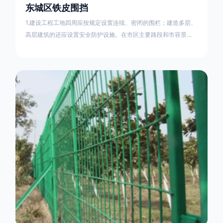
东城区铁皮围挡
1.建设工程工地四周应按规定设置连续、密闭的围栏；建造多层、
高层建筑的还应设置安全防护设施。在市区主要路段和市容景观
道路及机场、码头、车站广场设置的围栏其高度不得低于2.5m，
在其他路段设置的围栏，其高度不得低于1.8m。2.围档使用的材
料应保证围栏稳固、整洁、美观。市政工程项目工地，可按工程
进度分段设置围栏或按规定使用统一的连续性护栏设施。施工单
位不得在工地围栏外堆放建筑材料、垃圾和工程渣土。在