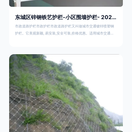
东城区锌钢铁艺护栏-小区围墙护栏- 2025年17631598285新报价
市政道路护栏市政护栏市政道路护栏又叫做城市交通镀锌喷塑钢
护栏。它美观新颖, 易安装,安全可靠,价格优惠。适用城市交通要
道、高速公路中间绿化隔离带、桥梁、二级公路、乡镇公路及各
公路收费口等的隔离。主导产品：太阳能防眩光护栏，镀锌钢质
隔离栏，市政道路隔离护栏，人行道路护栏，机动与非机动隔离
护栏、道路中心隔离护栏、带广告牌道路隔离护栏、河道安全护
栏、草坪花坛护栏等市政道路隔离护栏规格齐全、品种多，可以
任