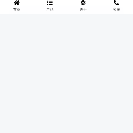
首页
产品
关于
客服
工作时间
🕐
周一至周五 9:00 - 18:00
◆
河北盛世网
盛世网厂家主要产品有防护网、护栏网、围网、铁丝网、围
挡、防爆笼、铅丝笼、固滨笼、加筋石笼网、格宾石笼网、格
宾网、电焊石笼网、铅丝石笼网、边坡防护网铁丝网、市政护
栏网、球场围网、锌钢铁艺护栏、声屏障等产品均为厂家直
销，价格合理，需要的可以电话咨询。