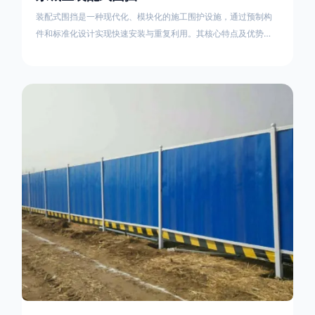
装配式围挡是一种现代化、模块化的施工围护设施，通过预制构
件和标准化设计实现快速安装与重复利用。其核心特点及优势如
下：一、定义与结构特点模块化设计由钢结构框架（如国标型钢
或矩形管立柱）与镀锌钢板、彩钢板等面板组合而成，通过斜拉
撑、横撑加强筋等部件增强整体稳定性立柱规格：通常为
100×100mm或120×120mm方管，壁厚2.5-3.0mm；面板采用
0.5-0.9mm镀锌板轧折成型连接方式：采用C型