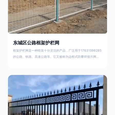
东城区公路框架护栏网
框架护栏网是一种组装十分灵活的产品，广泛用于17631598285
的公路、铁路、高速公路等。它又被称为边框式防攀焊接片网，
框架隔离栅等。框架护栏网采用优质盘条作为原材料，经由特殊
工艺加工而成，具有防腐、抗锈、美观等特点 。框架护栏网的安
装方法包括以下步骤：测量放线，原地面处理(换填夯实),顺坡和
开挖基坑，立柱临时定位，安装防护栏网片，浇筑立柱混泥土基
础，护栏网整体紧固及调整 。框架护栏网的规格包括以下内容：
网片高度