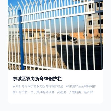
栏产品的伤害值。在安装前，土木建筑为砖砌或混凝土浇筑奠定
了的基础
东城区双向折弯锌钢护栏
双向折弯锌钢护栏双向折弯锌钢护栏是一种采用锌合金材料制作
的阳台护栏，由于其具有高强度、高硬度、外观精美、色泽鲜艳
等优点，成为住宅小区使用的主流产品。双向折弯锌钢护栏的顶
部的弯枪头设计形成了一个防攀爬的效果，外形类似于铁丝金属
网围栏的顶部30°折弯的设计。双向折弯锌钢护栏的使用说明可