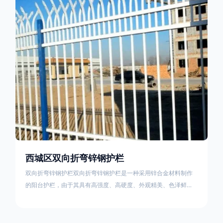
栏产品的伤害值。在安装前，土木建筑为砖砌或混凝土浇筑奠定
了的基础
西城区双向折弯锌钢护栏
双向折弯锌钢护栏双向折弯锌钢护栏是一种采用锌合金材料制作
的阳台护栏，由于其具有高强度、高硬度、外观精美、色泽鲜艳
等优点，成为住宅小区使用的主流产品。双向折弯锌钢护栏的顶
部的弯枪头设计形成了一个防攀爬的效果，外形类似于铁丝金属
网围栏的顶部30°折弯的设计。双向折弯锌钢护栏的使用说明可