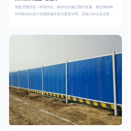
装配式围挡是一种现代化、模块化的施工围护设施，通过预制构
件和标准化设计实现快速安装与重复利用。其核心特点及优势如
下：一、定义与结构特点模块化设计由钢结构框架（如国标型钢
或矩形管立柱）与镀锌钢板、彩钢板等面板组合而成，通过斜拉
撑、横撑加强筋等部件增强整体稳定性立柱规格：通常为
100×100mm或120×120mm方管，壁厚2.5-3.0mm；面板采用
0.5-0.9mm镀锌板轧折成型连接方式：采用C型