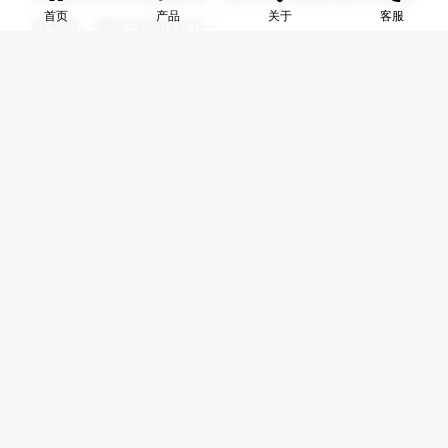
首页
产品
关于
客服
供帮助。期待与您的合作！
公司地址
📍
河北盛世网
联系电话
📞
17631598285
电子邮箱
✉️
lingyixiao888@gmail.com