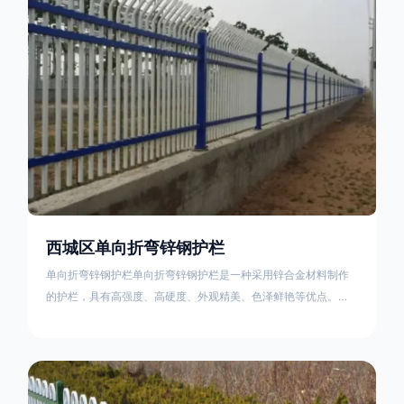
不合格；
西城区单向折弯锌钢护栏
单向折弯锌钢护栏单向折弯锌钢护栏是一种采用锌合金材料制作
的护栏，具有高强度、高硬度、外观精美、色泽鲜艳等优点。该
产品在技术上采用拼装式整体框架布局，从而方便于施工与安
装；产品的网片与立柱的衔接部分，采用的是半圆头方颈螺栓，
再加上防盗垫圈，这样能够避免护栏被人轻易拆卸；适合于大批
量生产，能够很好的与自然相融合。单向折弯锌钢护栏可以用于