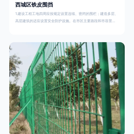
西城区铁皮围挡
1.建设工程工地四周应按规定设置连续、密闭的围栏；建造多层、
高层建筑的还应设置安全防护设施。在市区主要路段和市容景观
道路及机场、码头、车站广场设置的围栏其高度不得低于2.5m，
在其他路段设置的围栏，其高度不得低于1.8m。2.围档使用的材
料应保证围栏稳固、整洁、美观。市政工程项目工地，可按工程
进度分段设置围栏或按规定使用统一的连续性护栏设施。施工单
位不得在工地围栏外堆放建筑材料、垃圾和工程渣土。在