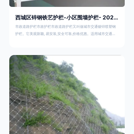
西城区锌钢铁艺护栏-小区围墙护栏- 2025年17631598285新报价
市政道路护栏市政护栏市政道路护栏又叫做城市交通镀锌喷塑钢
护栏。它美观新颖, 易安装,安全可靠,价格优惠。适用城市交通要
道、高速公路中间绿化隔离带、桥梁、二级公路、乡镇公路及各
公路收费口等的隔离。主导产品：太阳能防眩光护栏，镀锌钢质
隔离栏，市政道路隔离护栏，人行道路护栏，机动与非机动隔离
护栏、道路中心隔离护栏、带广告牌道路隔离护栏、河道安全护
栏、草坪花坛护栏等市政道路隔离护栏规格齐全、品种多，可以
任