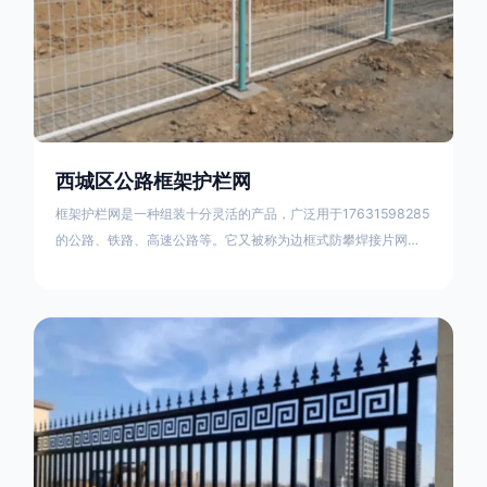
西城区公路框架护栏网
框架护栏网是一种组装十分灵活的产品，广泛用于17631598285
的公路、铁路、高速公路等。它又被称为边框式防攀焊接片网，
框架隔离栅等。框架护栏网采用优质盘条作为原材料，经由特殊
工艺加工而成，具有防腐、抗锈、美观等特点 。框架护栏网的安
装方法包括以下步骤：测量放线，原地面处理(换填夯实),顺坡和
开挖基坑，立柱临时定位，安装防护栏网片，浇筑立柱混泥土基
础，护栏网整体紧固及调整 。框架护栏网的规格包括以下内容：
网片高度