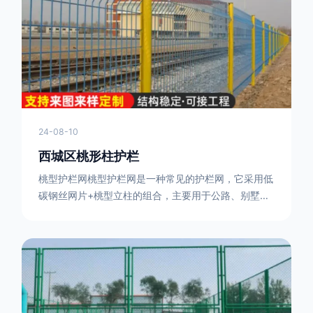
或车辆故障而导致的事故发生，减少交通事故的发生
率。隔离功能：市政道路护栏可以将道路与人行道、绿
化带等隔离开来，避
24-08-10
西城区桃形柱护栏
桃型护栏网桃型护栏网是一种常见的护栏网，它采用低
碳钢丝网片+桃型立柱的组合，主要用于公路、别墅小
区、机场、公共场所、风景观光区域的隔离和防护。桃
型护栏网三角折弯，其结构简单，形状为规则的半椭圆
型，安装方便。桃型护栏网的安装方法如下：先固定
17631598285根色谱柱，然后将网格钩在此色谱柱
上，然后将第二根色谱柱钩在网格上，然后将其拧紧，
然后类推，一套一套的安装即可。该安装牢固美观，不
会损坏油漆表面 。桃型护栏网使