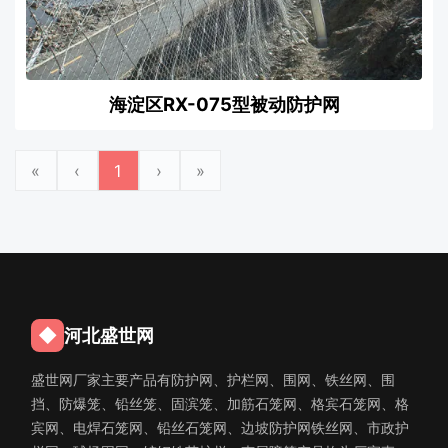
海淀区RX-075型被动防护网
«
‹
1
›
»
◆
河北盛世网
盛世网厂家主要产品有防护网、护栏网、围网、铁丝网、围
挡、防爆笼、铅丝笼、固滨笼、加筋石笼网、格宾石笼网、格
宾网、电焊石笼网、铅丝石笼网、边坡防护网铁丝网、市政护