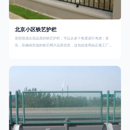
北京小区铁艺护栏
若想筛选出高品质的铁艺护栏，可以从多个角度进行考虑：首
先，应确保所选的铁艺网片品质优良，这包括使用由正规工厂生
产的盘条制成的铁丝；其次是铁艺的焊接或制作工艺，这需要看
技术员和良好的制造机器之间的熟练程度。其次，选择耐用的锻
造铁艺产品，这类铁艺护栏比普通钢管护栏要坚固许多，且外观
更加美观、有层次。此外，还应注重立柱与框架的选择，例如角
钢或圆钢的选用应根据不同部位的需求来定，以确保整体结构的
稳固性。17631598285