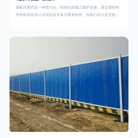
装配式围挡是一种现代化、模块化的施工围护设施，通过预制构
件和标准化设计实现快速安装与重复利用。其核心特点及优势如
下：一、定义与结构特点模块化设计由钢结构框架（如国标型钢
或矩形管立柱）与镀锌钢板、彩钢板等面板组合而成，通过斜拉
撑、横撑加强筋等部件增强整体稳定性立柱规格：通常为
100×100mm或120×120mm方管，壁厚2.5-3.0mm；面板采用
0.5-0.9mm镀锌板轧折成型连接方式：采用C型