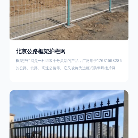
北京公路框架护栏网
框架护栏网是一种组装十分灵活的产品，广泛用于17631598285
的公路、铁路、高速公路等。它又被称为边框式防攀焊接片网，
框架隔离栅等。框架护栏网采用优质盘条作为原材料，经由特殊
工艺加工而成，具有防腐、抗锈、美观等特点 。框架护栏网的安
装方法包括以下步骤：测量放线，原地面处理(换填夯实),顺坡和
开挖基坑，立柱临时定位，安装防护栏网片，浇筑立柱混泥土基
础，护栏网整体紧固及调整 。框架护栏网的规格包括以下内容：
网片高度