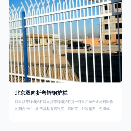
栏产品的伤害值。在安装前，土木建筑为砖砌或混凝土浇筑奠定
了的基础
北京双向折弯锌钢护栏
双向折弯锌钢护栏双向折弯锌钢护栏是一种采用锌合金材料制作
的阳台护栏，由于其具有高强度、高硬度、外观精美、色泽鲜艳
等优点，成为住宅小区使用的主流产品。双向折弯锌钢护栏的顶
部的弯枪头设计形成了一个防攀爬的效果，外形类似于铁丝金属
网围栏的顶部30°折弯的设计。双向折弯锌钢护栏的使用说明可