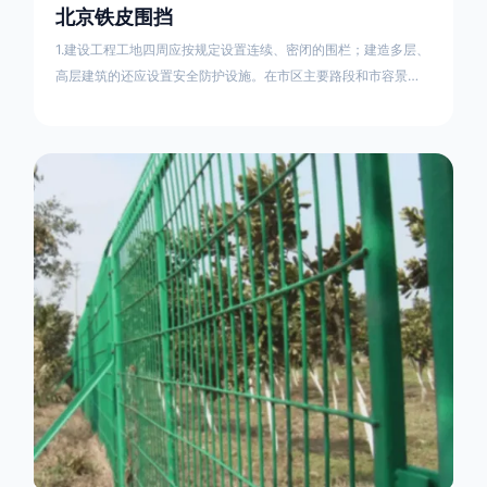
北京铁皮围挡
1.建设工程工地四周应按规定设置连续、密闭的围栏；建造多层、
高层建筑的还应设置安全防护设施。在市区主要路段和市容景观
道路及机场、码头、车站广场设置的围栏其高度不得低于2.5m，
在其他路段设置的围栏，其高度不得低于1.8m。2.围档使用的材
料应保证围栏稳固、整洁、美观。市政工程项目工地，可按工程
进度分段设置围栏或按规定使用统一的连续性护栏设施。施工单
位不得在工地围栏外堆放建筑材料、垃圾和工程渣土。在