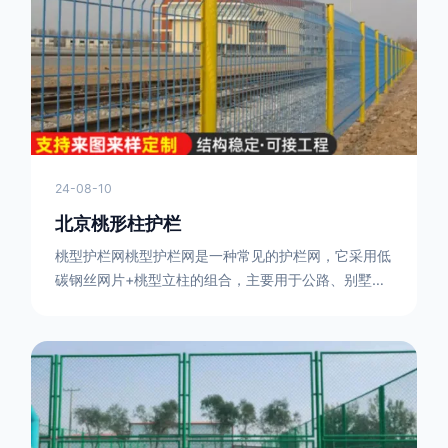
或车辆故障而导致的事故发生，减少交通事故的发生
率。隔离功能：市政道路护栏可以将道路与人行道、绿
化带等隔离开来，避
24-08-10
北京桃形柱护栏
桃型护栏网桃型护栏网是一种常见的护栏网，它采用低
碳钢丝网片+桃型立柱的组合，主要用于公路、别墅小
区、机场、公共场所、风景观光区域的隔离和防护。桃
型护栏网三角折弯，其结构简单，形状为规则的半椭圆
型，安装方便。桃型护栏网的安装方法如下：先固定
17631598285根色谱柱，然后将网格钩在此色谱柱
上，然后将第二根色谱柱钩在网格上，然后将其拧紧，
然后类推，一套一套的安装即可。该安装牢固美观，不
会损坏油漆表面 。桃型护栏网使