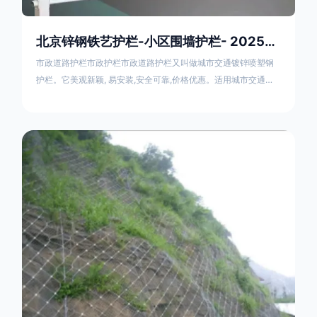
北京锌钢铁艺护栏-小区围墙护栏- 2025年17631598285新报价
市政道路护栏市政护栏市政道路护栏又叫做城市交通镀锌喷塑钢
护栏。它美观新颖, 易安装,安全可靠,价格优惠。适用城市交通要
道、高速公路中间绿化隔离带、桥梁、二级公路、乡镇公路及各
公路收费口等的隔离。主导产品：太阳能防眩光护栏，镀锌钢质
隔离栏，市政道路隔离护栏，人行道路护栏，机动与非机动隔离
护栏、道路中心隔离护栏、带广告牌道路隔离护栏、河道安全护
栏、草坪花坛护栏等市政道路隔离护栏规格齐全、品种多，可以
任