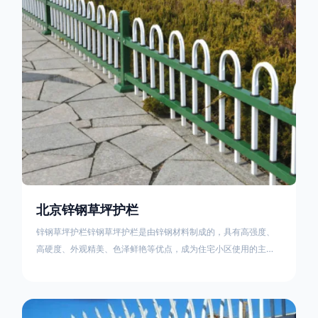
住宅小区、工厂院校、道路交通等场所。该产品具有高强度、高
硬度、外观
北京锌钢草坪护栏
锌钢草坪护栏锌钢草坪护栏是由锌钢材料制成的，具有高强度、
高硬度、外观精美、色泽鲜艳等优点，成为住宅小区使用的主流
产品。传统的阳台护栏使用铁条、铝合金材料。需要借助电焊等
工艺技术，而且质地较软、容易生锈、色彩单一。锌钢草坪护栏
的使用方法主要是应用在人员行走的边界处，这就需要锌钢草坪
护栏产品的表面设计较为圆滑，减少人员不小心碰触锌钢草坪护