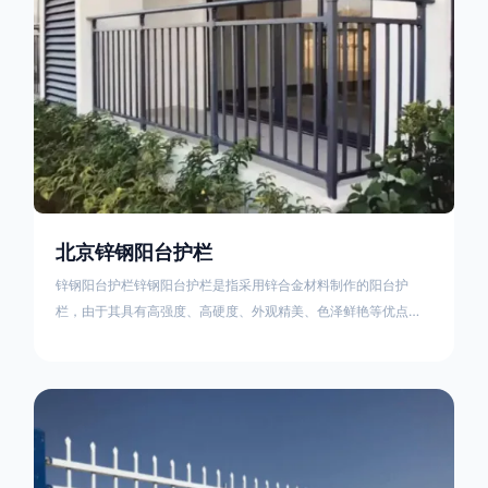
北京锌钢阳台护栏
锌钢阳台护栏锌钢阳台护栏是指采用锌合金材料制作的阳台护
栏，由于其具有高强度、高硬度、外观精美、色泽鲜艳等优点，
成为住宅小区使用的主流产品。颜色多样化，21世纪新型产品，
锌钢护栏栅栏锌钢百叶窗锌钢防盗窗锌钢防护栏锌钢配件组合锌
钢组装护栏组装防盗窗组装防护栏组装锌合金组装。传统的阳台
护栏使用铁条材料，需要借助电焊等工艺技术，而且质地较软、
容易生锈、色彩单一。锌钢阳台护栏的安装方法因情况而异，但
是一般采