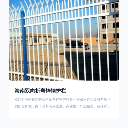
栏产品的伤害值。在安装前，土木建筑为砖砌或混凝土浇筑奠定
了的基础
海南双向折弯锌钢护栏
双向折弯锌钢护栏双向折弯锌钢护栏是一种采用锌合金材料制作
的阳台护栏，由于其具有高强度、高硬度、外观精美、色泽鲜艳
等优点，成为住宅小区使用的主流产品。双向折弯锌钢护栏的顶
部的弯枪头设计形成了一个防攀爬的效果，外形类似于铁丝金属
网围栏的顶部30°折弯的设计。双向折弯锌钢护栏的使用说明可