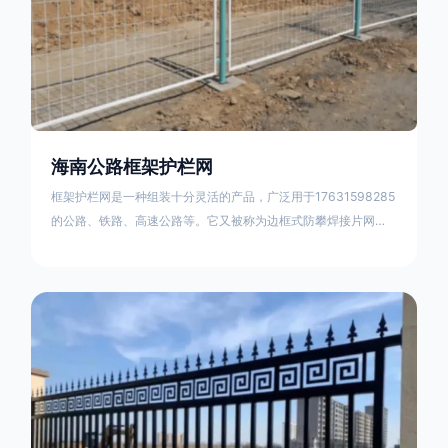
海南公路框架护栏网
框架护栏网是一种组装十分灵活的产品，广泛用于17631598285
的公路、铁路、高速公路等。它又被称为边框式防攀焊接片网，
框架隔离栅等。框架护栏网采用优质盘条作为原材料，经由特殊
工艺加工而成，具有防腐、抗锈、美观等特点 。框架护栏网的安
装方法包括以下步骤：测量放线，原地面处理(换填夯实),顺坡和
开挖基坑，立柱临时定位，安装防护栏网片，浇筑立柱混泥土基
础，护栏网整体紧固及调整 。框架护栏网的规格包括以下内容：
网片高度