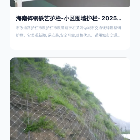
海南锌钢铁艺护栏-小区围墙护栏- 2025年17631598285新报价
市政道路护栏市政护栏市政道路护栏又叫做城市交通镀锌喷塑钢
护栏。它美观新颖, 易安装,安全可靠,价格优惠。适用城市交通要
道、高速公路中间绿化隔离带、桥梁、二级公路、乡镇公路及各
公路收费口等的隔离。主导产品：太阳能防眩光护栏，镀锌钢质
隔离栏，市政道路隔离护栏，人行道路护栏，机动与非机动隔离
护栏、道路中心隔离护栏、带广告牌道路隔离护栏、河道安全护
栏、草坪花坛护栏等市政道路隔离护栏规格齐全、品种多，可以
任