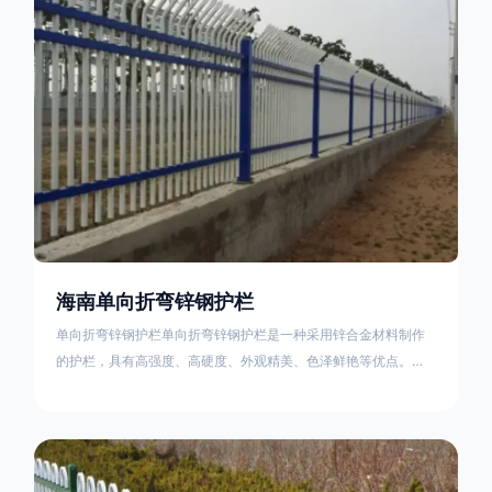
不合格；
海南单向折弯锌钢护栏
单向折弯锌钢护栏单向折弯锌钢护栏是一种采用锌合金材料制作
的护栏，具有高强度、高硬度、外观精美、色泽鲜艳等优点。该
产品在技术上采用拼装式整体框架布局，从而方便于施工与安
装；产品的网片与立柱的衔接部分，采用的是半圆头方颈螺栓，
再加上防盗垫圈，这样能够避免护栏被人轻易拆卸；适合于大批
量生产，能够很好的与自然相融合。单向折弯锌钢护栏可以用于