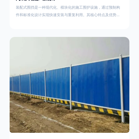
装配式围挡是一种现代化、模块化的施工围护设施，通过预制构
件和标准化设计实现快速安装与重复利用。其核心特点及优势如
下：一、定义与结构特点模块化设计由钢结构框架（如国标型钢
或矩形管立柱）与镀锌钢板、彩钢板等面板组合而成，通过斜拉
撑、横撑加强筋等部件增强整体稳定性立柱规格：通常为
100×100mm或120×120mm方管，壁厚2.5-3.0mm；面板采用
0.5-0.9mm镀锌板轧折成型连接方式：采用C型