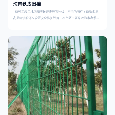
海南铁皮围挡
1.建设工程工地四周应按规定设置连续、密闭的围栏；建造多层、
高层建筑的还应设置安全防护设施。在市区主要路段和市容景观
道路及机场、码头、车站广场设置的围栏其高度不得低于2.5m，
在其他路段设置的围栏，其高度不得低于1.8m。2.围档使用的材
料应保证围栏稳固、整洁、美观。市政工程项目工地，可按工程
进度分段设置围栏或按规定使用统一的连续性护栏设施。施工单
位不得在工地围栏外堆放建筑材料、垃圾和工程渣土。在