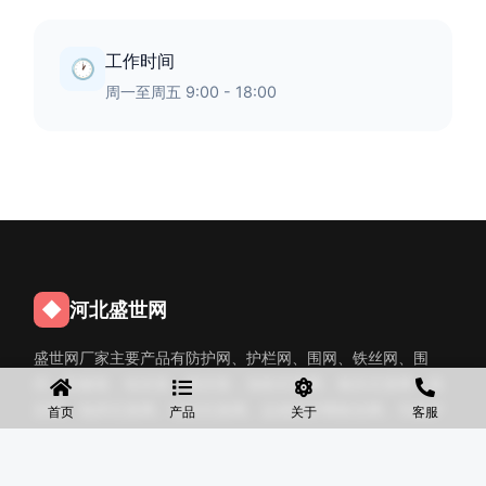
工作时间
🕐
周一至周五 9:00 - 18:00
◆
河北盛世网
盛世网厂家主要产品有防护网、护栏网、围网、铁丝网、围
挡、防爆笼、铅丝笼、固滨笼、加筋石笼网、格宾石笼网、格
宾网、电焊石笼网、铅丝石笼网、边坡防护网铁丝网、市政护
首页
产品
关于
客服
栏网、球场围网、锌钢铁艺护栏、声屏障等产品均为厂家直
销，价格合理，需要的可以电话咨询。