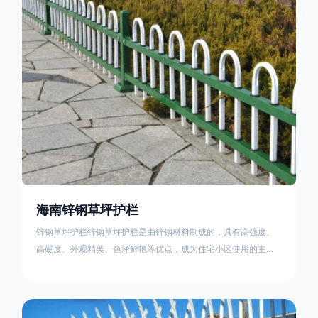
住宅小区、工厂院校、道路交通等场所。该产品具有高强度、高
硬度、外观
海南锌钢草坪护栏
锌钢草坪护栏锌钢草坪护栏是由锌钢材料制成的，具有高强度、
高硬度、外观精美、色泽鲜艳等优点，成为住宅小区使用的主流
产品。传统的阳台护栏使用铁条、铝合金材料。需要借助电焊等
工艺技术，而且质地较软、容易生锈、色彩单一。锌钢草坪护栏
的使用方法主要是应用在人员行走的边界处，这就需要锌钢草坪
护栏产品的表面设计较为圆滑，减少人员不小心碰触锌钢草坪护