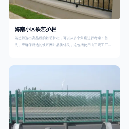
海南小区铁艺护栏
若想筛选出高品质的铁艺护栏，可以从多个角度进行考虑：首
先，应确保所选的铁艺网片品质优良，这包括使用由正规工厂生
产的盘条制成的铁丝；其次是铁艺的焊接或制作工艺，这需要看
技术员和良好的制造机器之间的熟练程度。其次，选择耐用的锻
造铁艺产品，这类铁艺护栏比普通钢管护栏要坚固许多，且外观
更加美观、有层次。此外，还应注重立柱与框架的选择，例如角
钢或圆钢的选用应根据不同部位的需求来定，以确保整体结构的
稳固性。17631598285