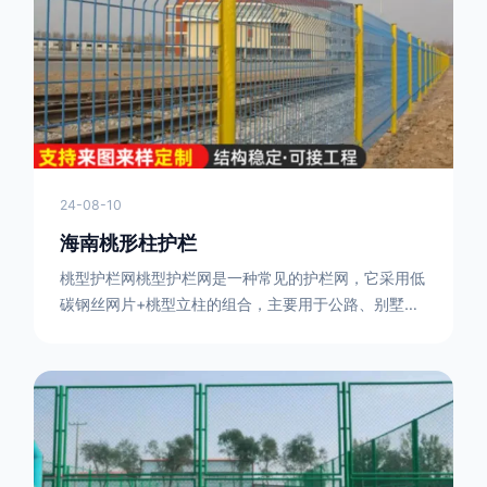
或车辆故障而导致的事故发生，减少交通事故的发生
率。隔离功能：市政道路护栏可以将道路与人行道、绿
化带等隔离开来，避
24-08-10
海南桃形柱护栏
桃型护栏网桃型护栏网是一种常见的护栏网，它采用低
碳钢丝网片+桃型立柱的组合，主要用于公路、别墅小
区、机场、公共场所、风景观光区域的隔离和防护。桃
型护栏网三角折弯，其结构简单，形状为规则的半椭圆
型，安装方便。桃型护栏网的安装方法如下：先固定
17631598285根色谱柱，然后将网格钩在此色谱柱
上，然后将第二根色谱柱钩在网格上，然后将其拧紧，
然后类推，一套一套的安装即可。该安装牢固美观，不
会损坏油漆表面 。桃型护栏网使