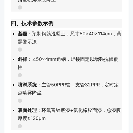
四、技术参数示例
基座
：预制钢筋混凝土，尺寸50×40×114cm，黄
黑警示漆
斜撑
：∠50×4mm角钢，焊接固定以增强抗倾覆
性
喷淋系统
：主管50PPR管，支管32PPR，定时定
点喷雾降尘
表面处理
：环氧富锌底漆+氯化橡胶面漆，总漆膜
厚度≥120μm