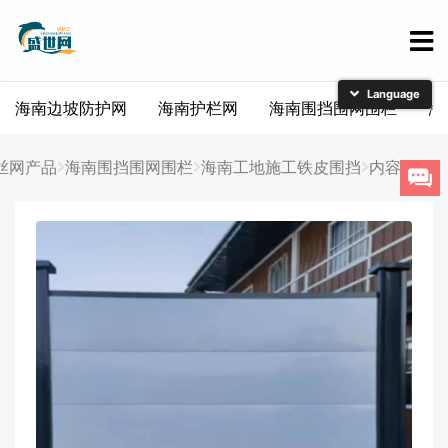
海南边坡防护网
海南护栏网
海南围挡围网围栏
海
简体中文
English
丝网产品
海南围挡围网围栏
海南工地施工铁皮围挡
内容详情
日本語
한국어