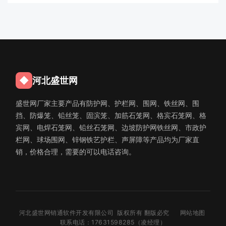
◆
河北盛世网
盛世网厂家主要产品有防护网、护栏网、围网、铁丝网、围
挡、防爆笼、铅丝笼、固滨笼、加筋石笼网、格宾石笼网、格
宾网、电焊石笼网、铅丝石笼网、边坡防护网铁丝网、市政护
栏网、球场围网、锌钢铁艺护栏、声屏障等产品均为厂家直
销，价格合理，需要的可以电话咨询。
河北盛世网销通软件开发有限公司 版权所有 翻版必究
网站地图
联系电话：17631598285（凌经理）