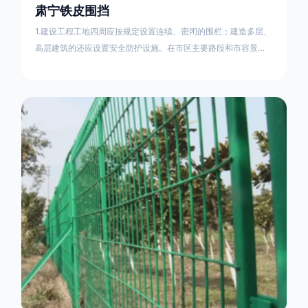
肃宁铁皮围挡
1.建设工程工地四周应按规定设置连续、密闭的围栏；建造多层、
高层建筑的还应设置安全防护设施。在市区主要路段和市容景观
道路及机场、码头、车站广场设置的围栏其高度不得低于2.5m，
在其他路段设置的围栏，其高度不得低于1.8m。2.围档使用的材
料应保证围栏稳固、整洁、美观。市政工程项目工地，可按工程
进度分段设置围栏或按规定使用统一的连续性护栏设施。施工单
位不得在工地围栏外堆放建筑材料、垃圾和工程渣土。在