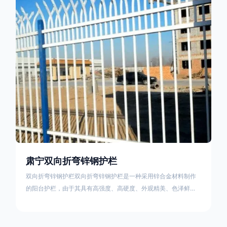
栏产品的伤害值。在安装前，土木建筑为砖砌或混凝土浇筑奠定
了的基础
肃宁双向折弯锌钢护栏
双向折弯锌钢护栏双向折弯锌钢护栏是一种采用锌合金材料制作
的阳台护栏，由于其具有高强度、高硬度、外观精美、色泽鲜艳
等优点，成为住宅小区使用的主流产品。双向折弯锌钢护栏的顶
部的弯枪头设计形成了一个防攀爬的效果，外形类似于铁丝金属
网围栏的顶部30°折弯的设计。双向折弯锌钢护栏的使用说明可