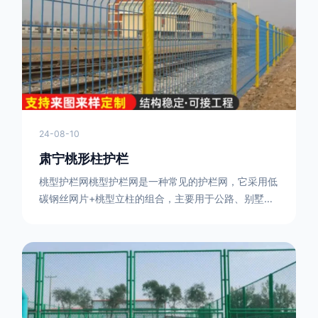
或车辆故障而导致的事故发生，减少交通事故的发生
率。隔离功能：市政道路护栏可以将道路与人行道、绿
化带等隔离开来，避
24-08-10
肃宁桃形柱护栏
桃型护栏网桃型护栏网是一种常见的护栏网，它采用低
碳钢丝网片+桃型立柱的组合，主要用于公路、别墅小
区、机场、公共场所、风景观光区域的隔离和防护。桃
型护栏网三角折弯，其结构简单，形状为规则的半椭圆
型，安装方便。桃型护栏网的安装方法如下：先固定
17631598285根色谱柱，然后将网格钩在此色谱柱
上，然后将第二根色谱柱钩在网格上，然后将其拧紧，
然后类推，一套一套的安装即可。该安装牢固美观，不
会损坏油漆表面 。桃型护栏网使