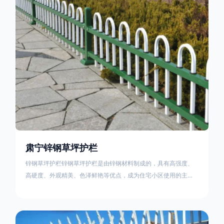
住宅小区、工厂院校、道路交通等场所。该产品具有高强度、高
硬度、外观
肃宁锌钢草坪护栏
锌钢草坪护栏锌钢草坪护栏是由锌钢材料制成的，具有高强度、
高硬度、外观精美、色泽鲜艳等优点，成为住宅小区使用的主流
产品。传统的阳台护栏使用铁条、铝合金材料。需要借助电焊等
工艺技术，而且质地较软、容易生锈、色彩单一。锌钢草坪护栏
的使用方法主要是应用在人员行走的边界处，这就需要锌钢草坪
护栏产品的表面设计较为圆滑，减少人员不小心碰触锌钢草坪护