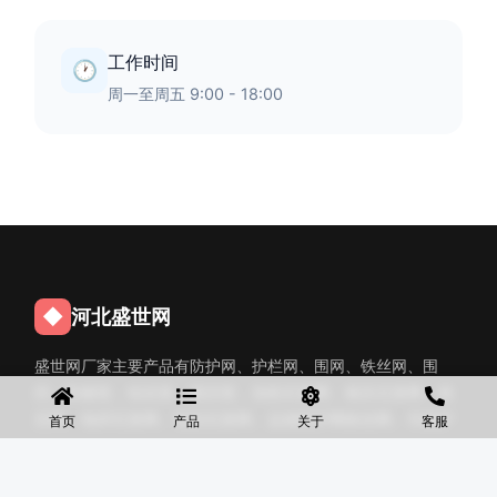
工作时间
🕐
周一至周五 9:00 - 18:00
◆
河北盛世网
盛世网厂家主要产品有防护网、护栏网、围网、铁丝网、围
挡、防爆笼、铅丝笼、固滨笼、加筋石笼网、格宾石笼网、格
宾网、电焊石笼网、铅丝石笼网、边坡防护网铁丝网、市政护
首页
产品
关于
客服
栏网、球场围网、锌钢铁艺护栏、声屏障等产品均为厂家直
销，价格合理，需要的可以电话咨询。