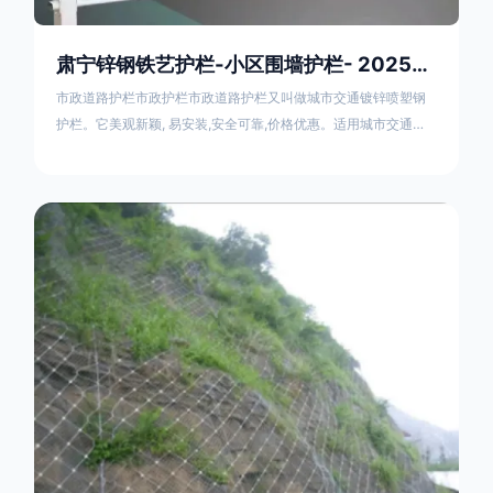
肃宁锌钢铁艺护栏-小区围墙护栏- 2025年17631598285新报价
市政道路护栏市政护栏市政道路护栏又叫做城市交通镀锌喷塑钢
护栏。它美观新颖, 易安装,安全可靠,价格优惠。适用城市交通要
道、高速公路中间绿化隔离带、桥梁、二级公路、乡镇公路及各
公路收费口等的隔离。主导产品：太阳能防眩光护栏，镀锌钢质
隔离栏，市政道路隔离护栏，人行道路护栏，机动与非机动隔离
护栏、道路中心隔离护栏、带广告牌道路隔离护栏、河道安全护
栏、草坪花坛护栏等市政道路隔离护栏规格齐全、品种多，可以
任