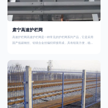
肃宁高速护栏网
高速护栏网高速护栏网是一种常见的护栏网系列产品，它是采用
国产低碳钢丝、铝镁合金丝编织焊接而成，具有组装方便，稳定
耐用的特点。高速公路护栏网分两种类，一种是高速公路中间的
防眩网，其作用是防止对面车辆灯光的照射，增加公路行驶的安
全性。另一种是高速公路两侧的防护网，其作用是防止车辆失控
冲出路面，保护行车人员和车辆的安全 。双边丝高速护栏网又
称‘双边丝隔离栅’，采用冷拔低碳钢丝焊接成网筒状卷边与网面一
体，