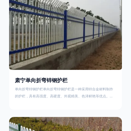
不合格；
肃宁单向折弯锌钢护栏
单向折弯锌钢护栏单向折弯锌钢护栏是一种采用锌合金材料制作
的护栏，具有高强度、高硬度、外观精美、色泽鲜艳等优点。该
产品在技术上采用拼装式整体框架布局，从而方便于施工与安
装；产品的网片与立柱的衔接部分，采用的是半圆头方颈螺栓，
再加上防盗垫圈，这样能够避免护栏被人轻易拆卸；适合于大批
量生产，能够很好的与自然相融合。单向折弯锌钢护栏可以用于