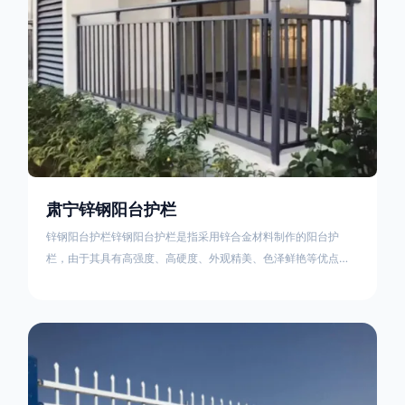
肃宁锌钢阳台护栏
锌钢阳台护栏锌钢阳台护栏是指采用锌合金材料制作的阳台护
栏，由于其具有高强度、高硬度、外观精美、色泽鲜艳等优点，
成为住宅小区使用的主流产品。颜色多样化，21世纪新型产品，
锌钢护栏栅栏锌钢百叶窗锌钢防盗窗锌钢防护栏锌钢配件组合锌
钢组装护栏组装防盗窗组装防护栏组装锌合金组装。传统的阳台
护栏使用铁条材料，需要借助电焊等工艺技术，而且质地较软、
容易生锈、色彩单一。锌钢阳台护栏的安装方法因情况而异，但
是一般采