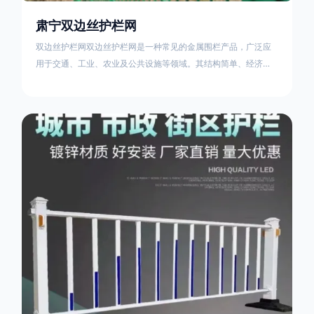
肃宁双边丝护栏网
双边丝护栏网双边丝护栏网是一种常见的金属围栏产品，广泛应
用于交通、工业、农业及公共设施等领域。其结构简单、经济实
用且安装便捷，具有多样化的防护功能。以下从多个维度对其特
点、用途及技术规范进行综合解析：一、基本概述定义与结构双
边丝护栏网由低碳钢丝（Q235材质）通过焊接或编织形成网格结
构，网片两侧各有一根加固的纵向钢丝（双边丝），用于与立柱
连接固定。其表面通常采用镀锌、喷塑或浸塑处理，以增强耐腐
蚀性