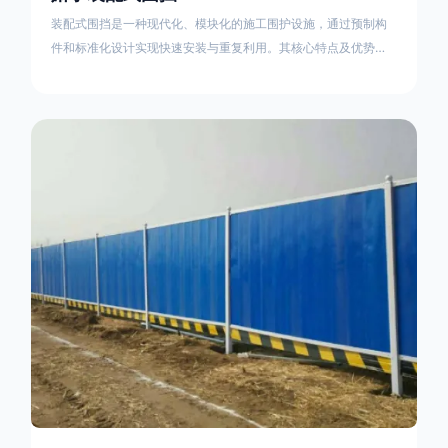
装配式围挡是一种现代化、模块化的施工围护设施，通过预制构
件和标准化设计实现快速安装与重复利用。其核心特点及优势如
下：一、定义与结构特点模块化设计由钢结构框架（如国标型钢
或矩形管立柱）与镀锌钢板、彩钢板等面板组合而成，通过斜拉
撑、横撑加强筋等部件增强整体稳定性立柱规格：通常为
100×100mm或120×120mm方管，壁厚2.5-3.0mm；面板采用
0.5-0.9mm镀锌板轧折成型连接方式：采用C型