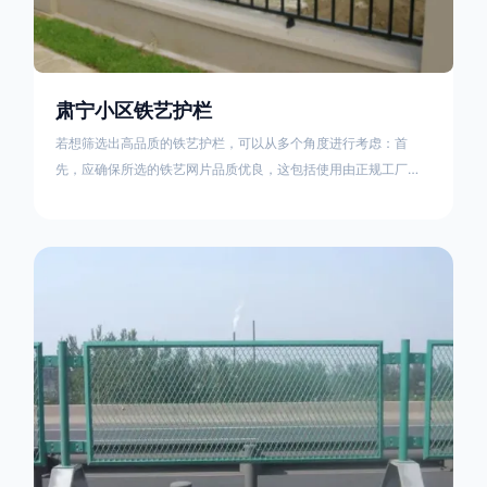
肃宁小区铁艺护栏
若想筛选出高品质的铁艺护栏，可以从多个角度进行考虑：首
先，应确保所选的铁艺网片品质优良，这包括使用由正规工厂生
产的盘条制成的铁丝；其次是铁艺的焊接或制作工艺，这需要看
技术员和良好的制造机器之间的熟练程度。其次，选择耐用的锻
造铁艺产品，这类铁艺护栏比普通钢管护栏要坚固许多，且外观
更加美观、有层次。此外，还应注重立柱与框架的选择，例如角
钢或圆钢的选用应根据不同部位的需求来定，以确保整体结构的
稳固性。17631598285