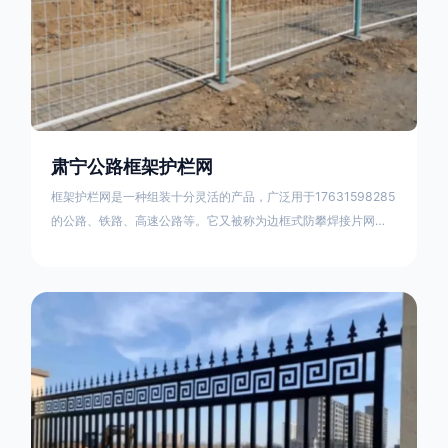
肃宁公路框架护栏网
框架护栏网是一种组装十分灵活的产品，广泛用于17631598285
的公路、铁路、高速公路等。它又被称为边框式防攀焊接片网，
框架隔离栅等。框架护栏网采用优质盘条作为原材料，经由特殊
工艺加工而成，具有防腐、抗锈、美观等特点 。框架护栏网的安
装方法包括以下步骤：测量放线，原地面处理(换填夯实),顺坡和
开挖基坑，立柱临时定位，安装防护栏网片，浇筑立柱混泥土基
础，护栏网整体紧固及调整 。框架护栏网的规格包括以下内容：
网片高度