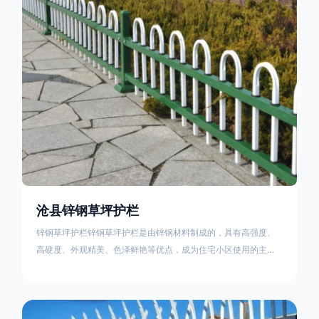
住宅小区、工厂院校、道路交通等场所。该产品具有高强度、高
硬度、外观
沧县锌钢草坪护栏
锌钢草坪护栏锌钢草坪护栏是由锌钢材料制成的，具有高强度、
高硬度、外观精美、色泽鲜艳等优点，成为住宅小区使用的主流
产品。传统的阳台护栏使用铁条、铝合金材料。需要借助电焊等
工艺技术，而且质地较软、容易生锈、色彩单一。锌钢草坪护栏
的使用方法主要是应用在人员行走的边界处，这就需要锌钢草坪
护栏产品的表面设计较为圆滑，减少人员不小心碰触锌钢草坪护