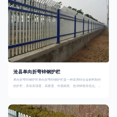
不合格；
沧县单向折弯锌钢护栏
单向折弯锌钢护栏单向折弯锌钢护栏是一种采用锌合金材料制作
的护栏，具有高强度、高硬度、外观精美、色泽鲜艳等优点。该
产品在技术上采用拼装式整体框架布局，从而方便于施工与安
装；产品的网片与立柱的衔接部分，采用的是半圆头方颈螺栓，
再加上防盗垫圈，这样能够避免护栏被人轻易拆卸；适合于大批
量生产，能够很好的与自然相融合。单向折弯锌钢护栏可以用于