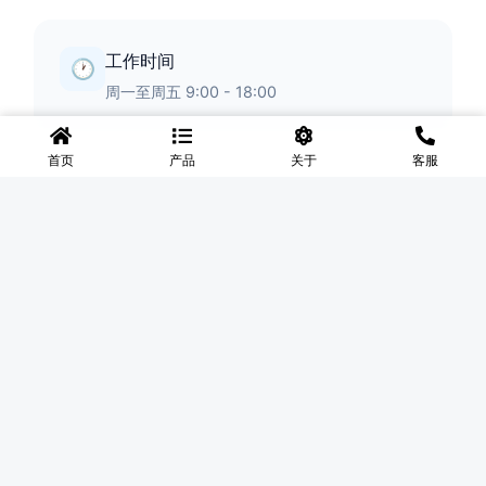
工作时间
🕐
周一至周五 9:00 - 18:00
首页
产品
关于
客服
◆
河北盛世网
盛世网厂家主要产品有防护网、护栏网、围网、铁丝网、围
挡、防爆笼、铅丝笼、固滨笼、加筋石笼网、格宾石笼网、格
宾网、电焊石笼网、铅丝石笼网、边坡防护网铁丝网、市政护
栏网、球场围网、锌钢铁艺护栏、声屏障等产品均为厂家直
销，价格合理，需要的可以电话咨询。