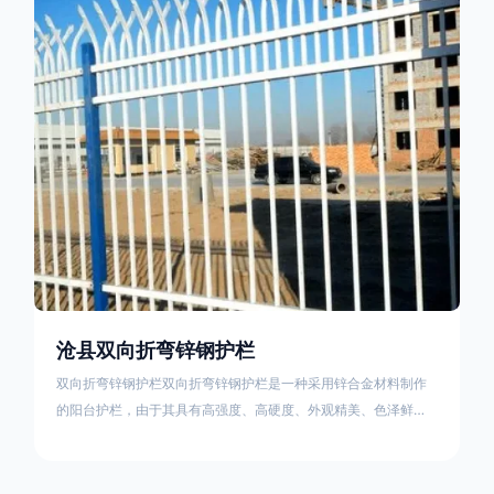
栏产品的伤害值。在安装前，土木建筑为砖砌或混凝土浇筑奠定
了的基础
沧县双向折弯锌钢护栏
双向折弯锌钢护栏双向折弯锌钢护栏是一种采用锌合金材料制作
的阳台护栏，由于其具有高强度、高硬度、外观精美、色泽鲜艳
等优点，成为住宅小区使用的主流产品。双向折弯锌钢护栏的顶
部的弯枪头设计形成了一个防攀爬的效果，外形类似于铁丝金属
网围栏的顶部30°折弯的设计。双向折弯锌钢护栏的使用说明可