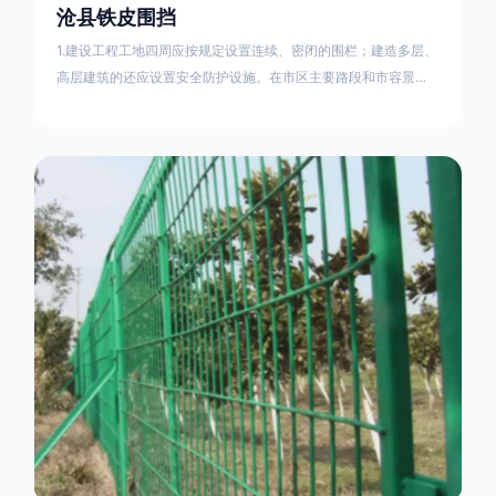
沧县铁皮围挡
1.建设工程工地四周应按规定设置连续、密闭的围栏；建造多层、
高层建筑的还应设置安全防护设施。在市区主要路段和市容景观
道路及机场、码头、车站广场设置的围栏其高度不得低于2.5m，
在其他路段设置的围栏，其高度不得低于1.8m。2.围档使用的材
料应保证围栏稳固、整洁、美观。市政工程项目工地，可按工程
进度分段设置围栏或按规定使用统一的连续性护栏设施。施工单
位不得在工地围栏外堆放建筑材料、垃圾和工程渣土。在