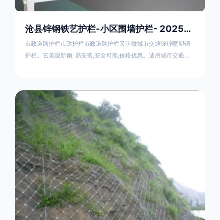
沧县锌钢铁艺护栏-小区围墙护栏- 2025年17631598285新报价
市政道路护栏市政护栏市政道路护栏又叫做城市交通镀锌喷塑钢
护栏。它美观新颖, 易安装,安全可靠,价格优惠。适用城市交通要
道、高速公路中间绿化隔离带、桥梁、二级公路、乡镇公路及各
公路收费口等的隔离。主导产品：太阳能防眩光护栏，镀锌钢质
隔离栏，市政道路隔离护栏，人行道路护栏，机动与非机动隔离
护栏、道路中心隔离护栏、带广告牌道路隔离护栏、河道安全护
栏、草坪花坛护栏等市政道路隔离护栏规格齐全、品种多，可以
任