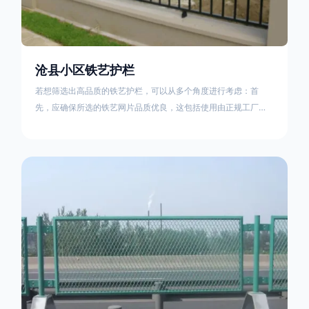
沧县小区铁艺护栏
若想筛选出高品质的铁艺护栏，可以从多个角度进行考虑：首
先，应确保所选的铁艺网片品质优良，这包括使用由正规工厂生
产的盘条制成的铁丝；其次是铁艺的焊接或制作工艺，这需要看
技术员和良好的制造机器之间的熟练程度。其次，选择耐用的锻
造铁艺产品，这类铁艺护栏比普通钢管护栏要坚固许多，且外观
更加美观、有层次。此外，还应注重立柱与框架的选择，例如角
钢或圆钢的选用应根据不同部位的需求来定，以确保整体结构的
稳固性。17631598285