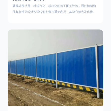
装配式围挡是一种现代化、模块化的施工围护设施，通过预制构
件和标准化设计实现快速安装与重复利用。其核心特点及优势如
下：一、定义与结构特点模块化设计由钢结构框架（如国标型钢
或矩形管立柱）与镀锌钢板、彩钢板等面板组合而成，通过斜拉
撑、横撑加强筋等部件增强整体稳定性立柱规格：通常为
100×100mm或120×120mm方管，壁厚2.5-3.0mm；面板采用
0.5-0.9mm镀锌板轧折成型连接方式：采用C型