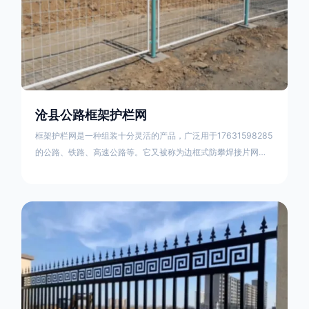
沧县公路框架护栏网
框架护栏网是一种组装十分灵活的产品，广泛用于17631598285
的公路、铁路、高速公路等。它又被称为边框式防攀焊接片网，
框架隔离栅等。框架护栏网采用优质盘条作为原材料，经由特殊
工艺加工而成，具有防腐、抗锈、美观等特点 。框架护栏网的安
装方法包括以下步骤：测量放线，原地面处理(换填夯实),顺坡和
开挖基坑，立柱临时定位，安装防护栏网片，浇筑立柱混泥土基
础，护栏网整体紧固及调整 。框架护栏网的规格包括以下内容：
网片高度