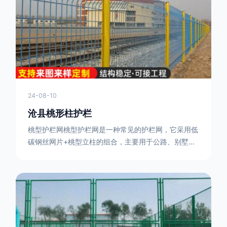
或车辆故障而导致的事故发生，减少交通事故的发生
率。隔离功能：市政道路护栏可以将道路与人行道、绿
化带等隔离开来，避
24-08-10
沧县桃形柱护栏
桃型护栏网桃型护栏网是一种常见的护栏网，它采用低
碳钢丝网片+桃型立柱的组合，主要用于公路、别墅小
区、机场、公共场所、风景观光区域的隔离和防护。桃
型护栏网三角折弯，其结构简单，形状为规则的半椭圆
型，安装方便。桃型护栏网的安装方法如下：先固定
17631598285根色谱柱，然后将网格钩在此色谱柱
上，然后将第二根色谱柱钩在网格上，然后将其拧紧，
然后类推，一套一套的安装即可。该安装牢固美观，不
会损坏油漆表面 。桃型护栏网使