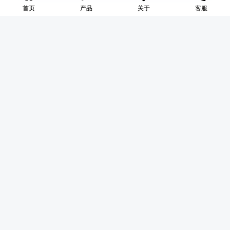
首页
产品
关于
客服
供帮助。期待与您的合作！
公司地址
📍
河北盛世网
联系电话
📞
17631598285
电子邮箱
✉️
lingyixiao888@gmail.com