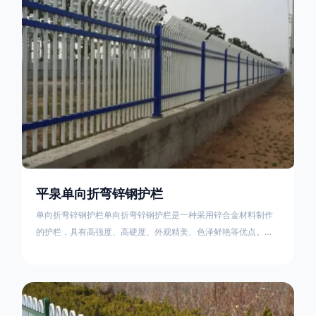
不合格；
平泉单向折弯锌钢护栏
单向折弯锌钢护栏单向折弯锌钢护栏是一种采用锌合金材料制作
的护栏，具有高强度、高硬度、外观精美、色泽鲜艳等优点。该
产品在技术上采用拼装式整体框架布局，从而方便于施工与安
装；产品的网片与立柱的衔接部分，采用的是半圆头方颈螺栓，
再加上防盗垫圈，这样能够避免护栏被人轻易拆卸；适合于大批
量生产，能够很好的与自然相融合。单向折弯锌钢护栏可以用于