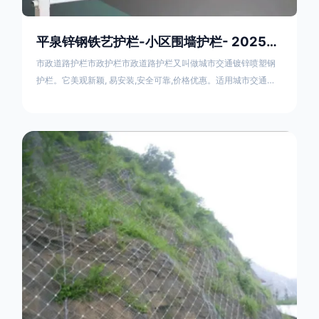
平泉锌钢铁艺护栏-小区围墙护栏- 2025年17631598285新报价
市政道路护栏市政护栏市政道路护栏又叫做城市交通镀锌喷塑钢
护栏。它美观新颖, 易安装,安全可靠,价格优惠。适用城市交通要
道、高速公路中间绿化隔离带、桥梁、二级公路、乡镇公路及各
公路收费口等的隔离。主导产品：太阳能防眩光护栏，镀锌钢质
隔离栏，市政道路隔离护栏，人行道路护栏，机动与非机动隔离
护栏、道路中心隔离护栏、带广告牌道路隔离护栏、河道安全护
栏、草坪花坛护栏等市政道路隔离护栏规格齐全、品种多，可以
任