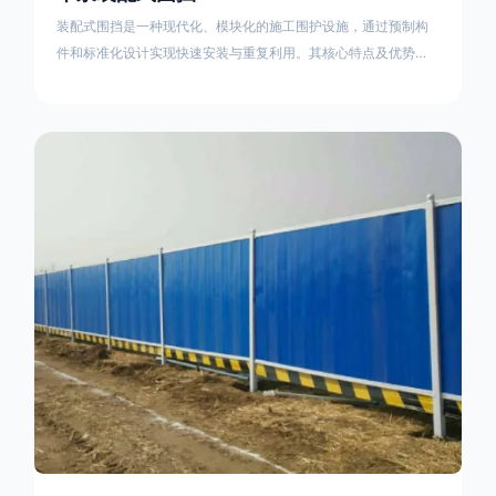
装配式围挡是一种现代化、模块化的施工围护设施，通过预制构
件和标准化设计实现快速安装与重复利用。其核心特点及优势如
下：一、定义与结构特点模块化设计由钢结构框架（如国标型钢
或矩形管立柱）与镀锌钢板、彩钢板等面板组合而成，通过斜拉
撑、横撑加强筋等部件增强整体稳定性立柱规格：通常为
100×100mm或120×120mm方管，壁厚2.5-3.0mm；面板采用
0.5-0.9mm镀锌板轧折成型连接方式：采用C型