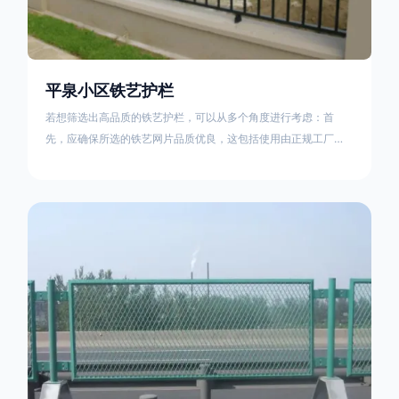
平泉小区铁艺护栏
若想筛选出高品质的铁艺护栏，可以从多个角度进行考虑：首
先，应确保所选的铁艺网片品质优良，这包括使用由正规工厂生
产的盘条制成的铁丝；其次是铁艺的焊接或制作工艺，这需要看
技术员和良好的制造机器之间的熟练程度。其次，选择耐用的锻
造铁艺产品，这类铁艺护栏比普通钢管护栏要坚固许多，且外观
更加美观、有层次。此外，还应注重立柱与框架的选择，例如角
钢或圆钢的选用应根据不同部位的需求来定，以确保整体结构的
稳固性。17631598285