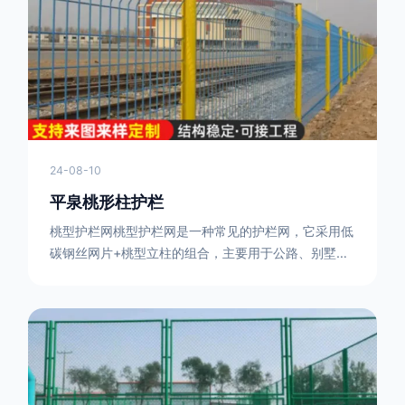
或车辆故障而导致的事故发生，减少交通事故的发生
率。隔离功能：市政道路护栏可以将道路与人行道、绿
化带等隔离开来，避
24-08-10
平泉桃形柱护栏
桃型护栏网桃型护栏网是一种常见的护栏网，它采用低
碳钢丝网片+桃型立柱的组合，主要用于公路、别墅小
区、机场、公共场所、风景观光区域的隔离和防护。桃
型护栏网三角折弯，其结构简单，形状为规则的半椭圆
型，安装方便。桃型护栏网的安装方法如下：先固定
17631598285根色谱柱，然后将网格钩在此色谱柱
上，然后将第二根色谱柱钩在网格上，然后将其拧紧，
然后类推，一套一套的安装即可。该安装牢固美观，不
会损坏油漆表面 。桃型护栏网使