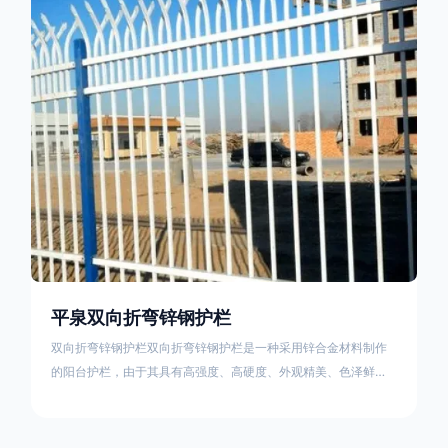
栏产品的伤害值。在安装前，土木建筑为砖砌或混凝土浇筑奠定
了的基础
平泉双向折弯锌钢护栏
双向折弯锌钢护栏双向折弯锌钢护栏是一种采用锌合金材料制作
的阳台护栏，由于其具有高强度、高硬度、外观精美、色泽鲜艳
等优点，成为住宅小区使用的主流产品。双向折弯锌钢护栏的顶
部的弯枪头设计形成了一个防攀爬的效果，外形类似于铁丝金属
网围栏的顶部30°折弯的设计。双向折弯锌钢护栏的使用说明可