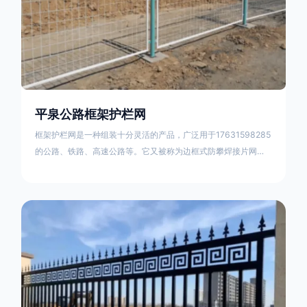
平泉公路框架护栏网
框架护栏网是一种组装十分灵活的产品，广泛用于17631598285
的公路、铁路、高速公路等。它又被称为边框式防攀焊接片网，
框架隔离栅等。框架护栏网采用优质盘条作为原材料，经由特殊
工艺加工而成，具有防腐、抗锈、美观等特点 。框架护栏网的安
装方法包括以下步骤：测量放线，原地面处理(换填夯实),顺坡和
开挖基坑，立柱临时定位，安装防护栏网片，浇筑立柱混泥土基
础，护栏网整体紧固及调整 。框架护栏网的规格包括以下内容：
网片高度