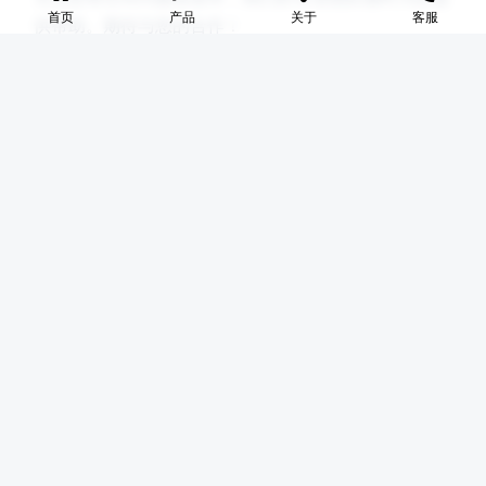
首页
产品
关于
客服
供帮助。期待与您的合作！
公司地址
📍
河北盛世网
联系电话
📞
17631598285
电子邮箱
✉️
lingyixiao888@gmail.com