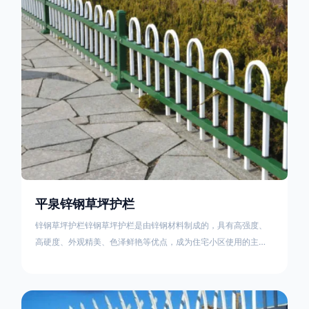
住宅小区、工厂院校、道路交通等场所。该产品具有高强度、高
硬度、外观
平泉锌钢草坪护栏
锌钢草坪护栏锌钢草坪护栏是由锌钢材料制成的，具有高强度、
高硬度、外观精美、色泽鲜艳等优点，成为住宅小区使用的主流
产品。传统的阳台护栏使用铁条、铝合金材料。需要借助电焊等
工艺技术，而且质地较软、容易生锈、色彩单一。锌钢草坪护栏
的使用方法主要是应用在人员行走的边界处，这就需要锌钢草坪
护栏产品的表面设计较为圆滑，减少人员不小心碰触锌钢草坪护