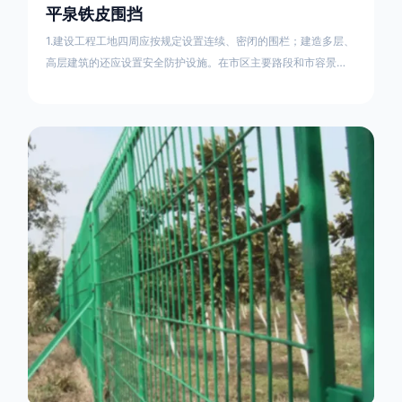
平泉铁皮围挡
1.建设工程工地四周应按规定设置连续、密闭的围栏；建造多层、
高层建筑的还应设置安全防护设施。在市区主要路段和市容景观
道路及机场、码头、车站广场设置的围栏其高度不得低于2.5m，
在其他路段设置的围栏，其高度不得低于1.8m。2.围档使用的材
料应保证围栏稳固、整洁、美观。市政工程项目工地，可按工程
进度分段设置围栏或按规定使用统一的连续性护栏设施。施工单
位不得在工地围栏外堆放建筑材料、垃圾和工程渣土。在