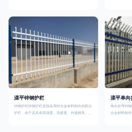
称为边框式防攀焊接片网，框架隔离栅等。框架护
围栏、木桩围
栏网采用优质盘条作为原材料，经由特殊工艺加工
栏、土墙围栏
而成，具有防腐、抗锈、美观等特点 。框架护栏
栏、水泥围栏
网的安装方法包括以下步骤：测量放线，原地面处
铁质或钢制围
理(换填夯实),顺坡和开挖基坑，立柱临时定位，安
围栏、电围栏
装防护栏网片，浇筑立柱混泥土基础，护栏网整体
栏、沟围栏、
紧固及调整 。框架护栏网的规格包括以下内容：
PVC围栏、
网片高度
栏，建议
滦平锌钢护栏
滦平单向
锌钢护栏锌钢护栏是指采用锌合金材料制作的阳台
单向折弯锌钢
护栏，由于其具有高强度、高硬度、外观精美、色
合金材料制作
泽鲜艳等优点，成为住宅小区使用的主流产品。传
精美、色泽鲜
统的阳台护栏使用铁条、铝合金材料。锌钢护栏的
式整体框架布