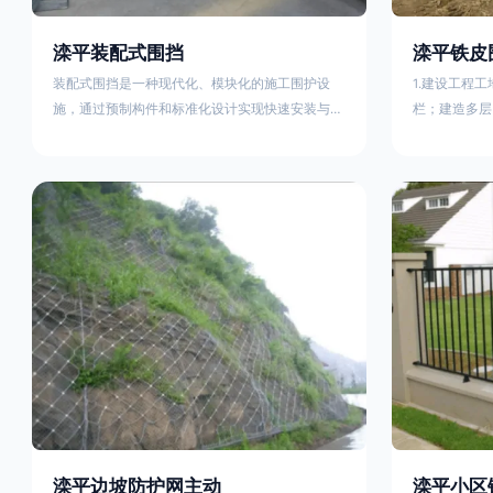
滦平装配式围挡
滦平铁皮
装配式围挡是一种现代化、模块化的施工围护设
1.建设工程
施，通过预制构件和标准化设计实现快速安装与重
栏；建造多层
复利用。其核心特点及优势如下：一、定义与结构
施。在市区主
特点模块化设计由钢结构框架（如国标型钢或矩形
头、车站广场
管立柱）与镀锌钢板、彩钢板等面板组合而成，通
在其他路段设
过斜拉撑、横撑加强筋等部件增强整体稳定性立柱
围档使用的材
规格：通常为100×100mm或120×120mm方管，壁
政工程项目工
厚2.5-3.0mm；面板采用0.5-0.9mm镀锌板轧折成
规定使用统一
型连接方式：采用C型
工地围栏外堆
滦平边坡防护网主动
滦平小区