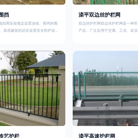
围挡
滦平双边丝护栏网
工地四周应按规定设置连续、密闭的围
双边丝护栏网双边丝护栏网是一种常
、高层建筑的还应设置安全防护设
产品，广泛应用于交通、工业、农业
要路段和市容景观道路及机场、码
领域。其结构简单、经济实用且安装
设置的围栏其高度不得低于2.5m，
样化的防护功能。以下从多个维度对
置的围栏，其高度不得低于1.8m。2.
及技术规范进行综合解析：一、基本
料应保证围栏稳固、整洁、美观。市
构双边丝护栏网由低碳钢丝（Q235
地，可按工程进度分段设置围栏或按
接或编织形成网格结构，网片两侧各
的连续性护栏设施。施工单位不得在
纵向钢丝（双边丝），用于与立柱连
放建筑材料、垃圾和工程渣土。在
面通常采用镀锌、喷塑或浸塑处理，
性
铁艺护栏
滦平高速护栏网