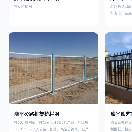
主动防护网
若想筛选出高
行考虑：首先
这包括使用由
次是铁艺的焊
好的制造机器
锻造铁艺产品
固许多，且外
重立柱与框架
据不同部位的
性。1763159
滦平公路框架护栏网
滦平铁艺
框架护栏网是一种组装十分灵活的产品，广泛用于
铁艺围栏铁艺
17631598285的公路、铁路、高速公路等。它又被
制围栏。根据