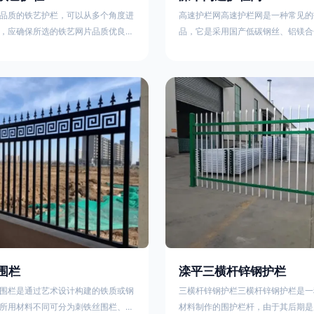
品质的铁艺护栏，可以从多个角度进
高速护栏网高速护栏网是一种常见的
，应确保所选的铁艺网片品质优良，
品，它是采用国产低碳钢丝、铝镁合
正规工厂生产的盘条制成的铁丝；其
而成，具有组装方便，稳定耐用的特
接或制作工艺，这需要看技术员和良
护栏网分两种类，一种是高速公路中
之间的熟练程度。其次，选择耐用的
其作用是防止对面车辆灯光的照射，
，这类铁艺护栏比普通钢管护栏要坚
的安全性。另一种是高速公路两侧的
观更加美观、有层次。此外，还应注
用是防止车辆失控冲出路面，保护行
的选择，例如角钢或圆钢的选用应根
的安全 。双边丝高速护栏网又称‘双
需求来定，以确保整体结构的稳固
采用冷拔低碳钢丝焊接成网筒状卷边
8285
围栏
滦平三横杆锌钢护栏
围栏是通过艺术设计构建的铁质或钢
三横杆锌钢护栏三横杆锌钢护栏是一
所用材料不同可分为刺铁丝围栏、电
材料制作的围护栏杆，由于其后期是