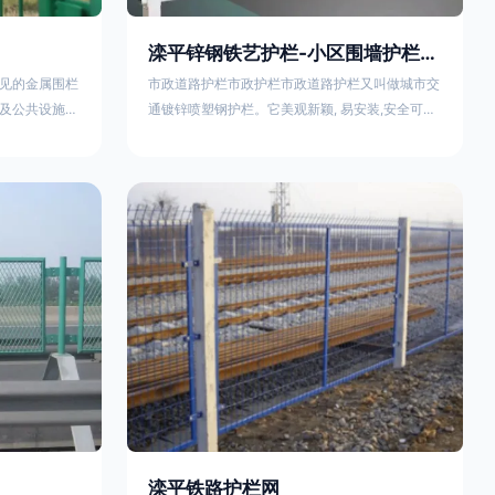
滦平锌钢铁艺护栏-小区围墙护栏- 2025年17631598285新报价
见的金属围栏
市政道路护栏市政护栏市政道路护栏又叫做城市交
及公共设施等
通镀锌喷塑钢护栏。它美观新颖, 易安装,安全可靠,
便捷，具有多
价格优惠。适用城市交通要道、高速公路中间绿化
其特点、用途
隔离带、桥梁、二级公路、乡镇公路及各公路收费
概述定义与结
口等的隔离。主导产品：太阳能防眩光护栏，镀锌
材质）通过焊
钢质隔离栏，市政道路隔离护栏，人行道路护栏，
有一根加固的
机动与非机动隔离护栏、道路中心隔离护栏、带广
接固定。其表
告牌道路隔离护栏、河道安全护栏、草坪花坛护栏
以增强耐腐蚀
等市政道路隔离护栏规格齐全、品种多，可以任
滦平铁路护栏网