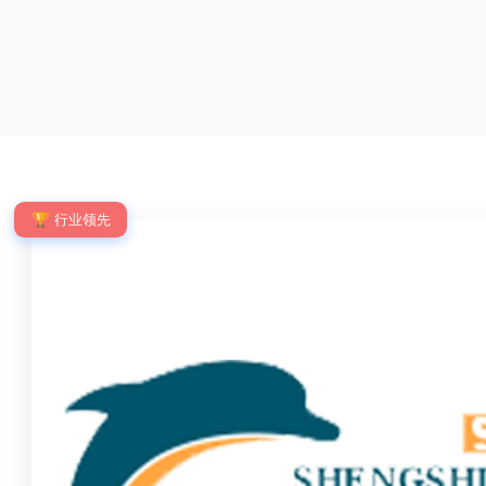
优点：强度高，不易变形；耐腐蚀性好，不易生
网片与立柱的
锈；外观美观，颜色丰富；安装方便，不需要焊
栓，再加上防
接。锌钢护栏的缺点：价格相对较高；重量较大。
拆卸；适合于
锌钢护栏的使用注意事项如下：在材料选择上应选
合。单向折弯
购强度达到标准的锌钢材料，避免使用柔软的质量
校、道路交通
不合格；
度、外观
🏆 行业领先