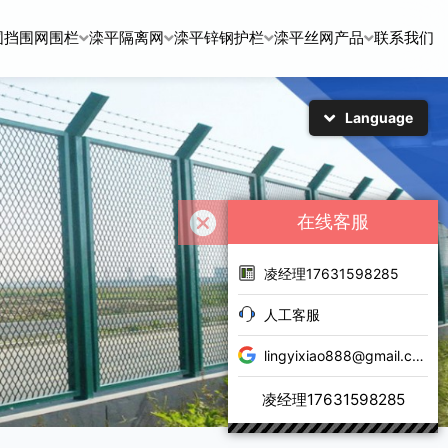
围挡围网围栏
滦平隔离网
滦平锌钢护栏
滦平丝网产品
联系我们
Language
简体中文
English
日本語
한국어
在线客服
凌经理17631598285
人工客服
lingyixiao888@gmail.com
凌经理17631598285