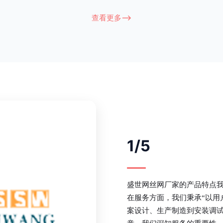
衔接部分，采用的是半圆头方颈螺
术，而且质地较软、容易生锈、色彩
盗垫圈，这样能够避免护栏被人轻易
坪护栏的使用方法主要是应用在人员
查看更多-->
大批量生产，能够很好的与自然相融
处，这就需要锌钢草坪护栏产品的表
锌钢护栏可以用于住宅小区、工厂院
滑，减少人员不小心碰触锌钢草坪护
等场所。该产品具有高强度、高硬
值。在安装前，土木建筑为砖砌或混
了的基础
1/5
盛世网丝网厂家的产品特点
在服务方面，我们秉承“以用
案设计、生产制造到安装调