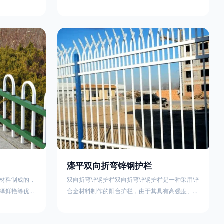
外观精美、色
精美、色泽鲜艳等优点，成为住宅小区使用的主流
院校、道路交
产品。颜色多样化，21世纪新型产品，锌钢护栏栅
NG)是一家专
栏锌钢百叶窗锌钢防盗窗锌钢防护栏锌钢配件组合
钢护栏特点如
锌钢组装护栏组装防盗窗组装防护栏组装锌合金组
气；2坚固耐
装。传统的阳台护栏使用铁条材料，需要借助电焊
化满足各种不
等工艺技术，而且质地较软、容易生锈、色彩单
使用方法
一。锌钢阳台护栏的安装方法因情况而异，但是一
般采
滦平双向折弯锌钢护栏
材料制成的，
双向折弯锌钢护栏双向折弯锌钢护栏是一种采用锌
泽鲜艳等优
合金材料制作的阳台护栏，由于其具有高强度、高
传统的阳台护
硬度、外观精美、色泽鲜艳等优点，成为住宅小区
电焊等工艺技
使用的主流产品。双向折弯锌钢护栏的顶部的弯枪