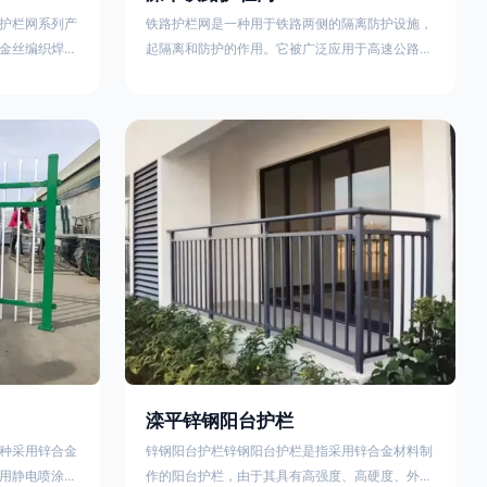
护栏网系列产
铁路护栏网是一种用于铁路两侧的隔离防护设施，
金丝编织焊接
起隔离和防护的作用。它被广泛应用于高速公路、
点。高速公路
铁路、垃圾填埋场试验场地，具有优良的隔离性
间的防眩网，
能，耐用、美观、视野开阔。铁路护栏网的内在质
增加公路行驶
量在于原材料及加工过程，它的外观质量取决于施
防护网，其作
工过程，施工中要重视施工准备和打桩机的组合，
车人员和车辆
不断总结经验，加强施工管理，是安装质量得以保
边丝隔离栅’，
证。铁路护栏网是一种用于铁路两侧的隔离防护设
与网面一体，
施，它的主要作用是防止车辆和人员越过护栏造成
危险事
滦平锌钢阳台护栏
种采用锌合金
锌钢阳台护栏锌钢阳台护栏是指采用锌合金材料制
用静电喷涂处
作的阳台护栏，由于其具有高强度、高硬度、外观