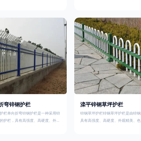
栏、生物围栏、铁丝网围栏、沟围
理表面层，使具有高强度、高硬度、
、石块墙围栏、柳芭围栏、PVC围
泽鲜艳等优点，成为住宅小区、工厂
等。铁艺围栏是通过艺术设计构建的
通等使用的主流产品。星工(XINGGO
栏。根据所用材料不同可分为刺铁丝
业生产锌钢护栏的公司，其三横杆锌
、木桩围栏、生物围栏、铁丝网围
下：1线条流畅，色彩鲜明，稳重大
土墙围栏、石块墙围栏、柳芭围栏、
用，经济实惠；3样式结构设计多样
水泥围栏等。如果您需要使用铁艺围
同场所的需求 。三横杆锌钢护栏的
折弯锌钢护栏
滦平锌钢草坪护栏
护栏单向折弯锌钢护栏是一种采用锌
锌钢草坪护栏锌钢草坪护栏是由锌钢
的护栏，具有高强度、高硬度、外观
具有高强度、高硬度、外观精美、色
艳等优点。该产品在技术上采用拼装
点，成为住宅小区使用的主流产品。
局，从而方便于施工与安装；产品的
栏使用铁条、铝合金材料。需要借助