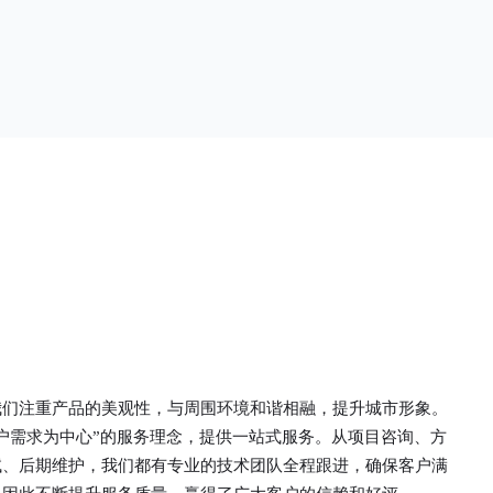
单一。锌钢草
头设计形成了一个防攀爬的效果，外形类似于铁丝
行走的边界
金属网围栏的顶部30°折弯的设计。双向折弯锌钢
面设计较为圆
护栏的使用说明可能因厂家和型号而异，建议您查
栏产品的伤害
看您所购买的护栏的产品说明书或者咨询厂家客服
凝土浇筑奠定
以获取更准确的信息。
我们注重产品的美观性，与周围环境和谐相融，提升城市形象。
户需求为中心”的服务理念，提供一站式服务。从项目咨询、方
试、后期维护，我们都有专业的技术团队全程跟进，确保客户满