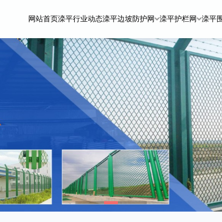
网站首页
滦平行业动态
滦平边坡防护网
滦平护栏网
滦平