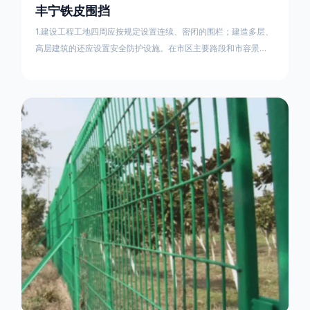
丰宁铁皮围挡
1.建设工程工地四周应按规定设置连续、密闭的围栏；建造多层、
高层建筑的还应设置安全防护设施。在市区主要路段和市容景观
道路及机场、码头、车站广场设置的围栏其高度不得低于2.5m，
在其他路段设置的围栏，其高度不得低于1.8m。2.围档使用的材
料应保证围栏稳固、整洁、美观。市政工程项目工地，可按工程
进度分段设置围栏或按规定使用统一的连续性护栏设施。施工单
位不得在工地围栏外堆放建筑材料、垃圾和工程渣土。在