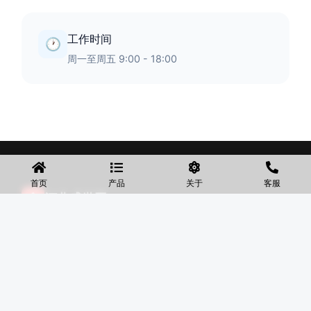
工作时间
🕐
周一至周五 9:00 - 18:00
首页
产品
关于
客服
◆
河北盛世网
盛世网厂家主要产品有防护网、护栏网、围网、铁丝网、围
挡、防爆笼、铅丝笼、固滨笼、加筋石笼网、格宾石笼网、格
宾网、电焊石笼网、铅丝石笼网、边坡防护网铁丝网、市政护
栏网、球场围网、锌钢铁艺护栏、声屏障等产品均为厂家直
销，价格合理，需要的可以电话咨询。