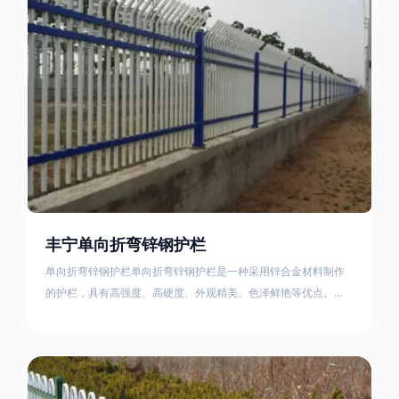
不合格；
丰宁单向折弯锌钢护栏
单向折弯锌钢护栏单向折弯锌钢护栏是一种采用锌合金材料制作
的护栏，具有高强度、高硬度、外观精美、色泽鲜艳等优点。该
产品在技术上采用拼装式整体框架布局，从而方便于施工与安
装；产品的网片与立柱的衔接部分，采用的是半圆头方颈螺栓，
再加上防盗垫圈，这样能够避免护栏被人轻易拆卸；适合于大批
量生产，能够很好的与自然相融合。单向折弯锌钢护栏可以用于