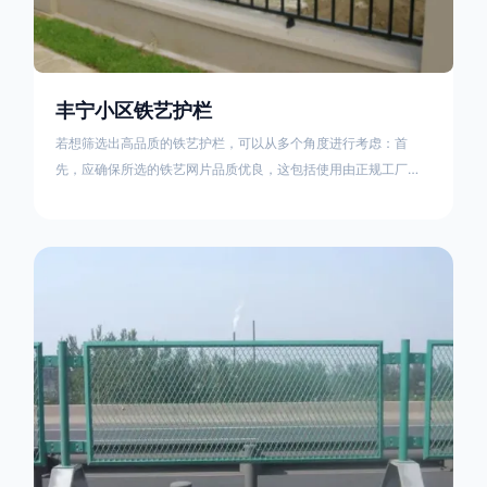
丰宁小区铁艺护栏
若想筛选出高品质的铁艺护栏，可以从多个角度进行考虑：首
先，应确保所选的铁艺网片品质优良，这包括使用由正规工厂生
产的盘条制成的铁丝；其次是铁艺的焊接或制作工艺，这需要看
技术员和良好的制造机器之间的熟练程度。其次，选择耐用的锻
造铁艺产品，这类铁艺护栏比普通钢管护栏要坚固许多，且外观
更加美观、有层次。此外，还应注重立柱与框架的选择，例如角
钢或圆钢的选用应根据不同部位的需求来定，以确保整体结构的
稳固性。17631598285