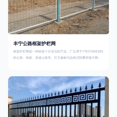
丰宁公路框架护栏网
框架护栏网是一种组装十分灵活的产品，广泛用于17631598285
的公路、铁路、高速公路等。它又被称为边框式防攀焊接片网，
框架隔离栅等。框架护栏网采用优质盘条作为原材料，经由特殊
工艺加工而成，具有防腐、抗锈、美观等特点 。框架护栏网的安
装方法包括以下步骤：测量放线，原地面处理(换填夯实),顺坡和
开挖基坑，立柱临时定位，安装防护栏网片，浇筑立柱混泥土基
础，护栏网整体紧固及调整 。框架护栏网的规格包括以下内容：
网片高度