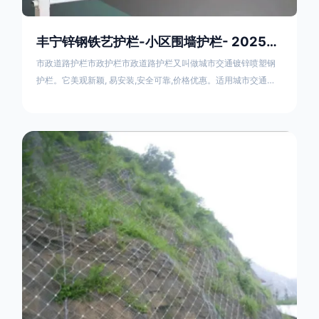
丰宁锌钢铁艺护栏-小区围墙护栏- 2025年17631598285新报价
市政道路护栏市政护栏市政道路护栏又叫做城市交通镀锌喷塑钢
护栏。它美观新颖, 易安装,安全可靠,价格优惠。适用城市交通要
道、高速公路中间绿化隔离带、桥梁、二级公路、乡镇公路及各
公路收费口等的隔离。主导产品：太阳能防眩光护栏，镀锌钢质
隔离栏，市政道路隔离护栏，人行道路护栏，机动与非机动隔离
护栏、道路中心隔离护栏、带广告牌道路隔离护栏、河道安全护
栏、草坪花坛护栏等市政道路隔离护栏规格齐全、品种多，可以
任