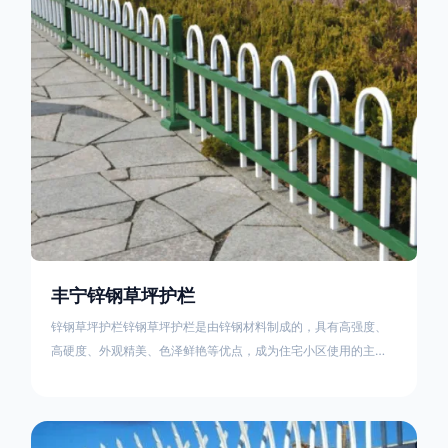
住宅小区、工厂院校、道路交通等场所。该产品具有高强度、高
硬度、外观
丰宁锌钢草坪护栏
锌钢草坪护栏锌钢草坪护栏是由锌钢材料制成的，具有高强度、
高硬度、外观精美、色泽鲜艳等优点，成为住宅小区使用的主流
产品。传统的阳台护栏使用铁条、铝合金材料。需要借助电焊等
工艺技术，而且质地较软、容易生锈、色彩单一。锌钢草坪护栏
的使用方法主要是应用在人员行走的边界处，这就需要锌钢草坪
护栏产品的表面设计较为圆滑，减少人员不小心碰触锌钢草坪护