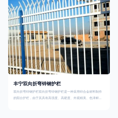
栏产品的伤害值。在安装前，土木建筑为砖砌或混凝土浇筑奠定
了的基础
丰宁双向折弯锌钢护栏
双向折弯锌钢护栏双向折弯锌钢护栏是一种采用锌合金材料制作
的阳台护栏，由于其具有高强度、高硬度、外观精美、色泽鲜艳
等优点，成为住宅小区使用的主流产品。双向折弯锌钢护栏的顶
部的弯枪头设计形成了一个防攀爬的效果，外形类似于铁丝金属
网围栏的顶部30°折弯的设计。双向折弯锌钢护栏的使用说明可