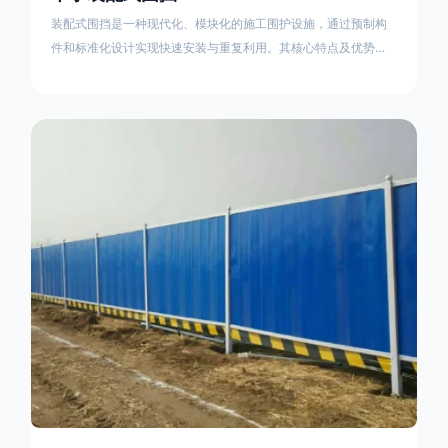
装配式围挡是一种现代化、模块化的施工围护设施，通过预制构
件和标准化设计实现快速安装与重复利用。其核心特点及优势如
下：一、定义与结构特点模块化设计由钢结构框架（如国标型钢
或矩形管立柱）与镀锌钢板、彩钢板等面板组合而成，通过斜拉
撑、横撑加强筋等部件增强整体稳定性立柱规格：通常为
100×100mm或120×120mm方管，壁厚2.5-3.0mm；面板采用
0.5-0.9mm镀锌板轧折成型连接方式：采用C型