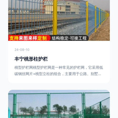
或车辆故障而导致的事故发生，减少交通事故的发生
率。隔离功能：市政道路护栏可以将道路与人行道、绿
化带等隔离开来，避
24-08-10
丰宁桃形柱护栏
桃型护栏网桃型护栏网是一种常见的护栏网，它采用低
碳钢丝网片+桃型立柱的组合，主要用于公路、别墅小
区、机场、公共场所、风景观光区域的隔离和防护。桃
型护栏网三角折弯，其结构简单，形状为规则的半椭圆
型，安装方便。桃型护栏网的安装方法如下：先固定
17631598285根色谱柱，然后将网格钩在此色谱柱
上，然后将第二根色谱柱钩在网格上，然后将其拧紧，
然后类推，一套一套的安装即可。该安装牢固美观，不
会损坏油漆表面 。桃型护栏网使