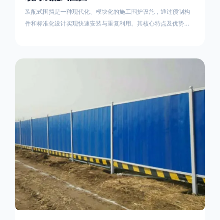
装配式围挡是一种现代化、模块化的施工围护设施，通过预制构
件和标准化设计实现快速安装与重复利用。其核心特点及优势如
下：一、定义与结构特点模块化设计由钢结构框架（如国标型钢
或矩形管立柱）与镀锌钢板、彩钢板等面板组合而成，通过斜拉
撑、横撑加强筋等部件增强整体稳定性立柱规格：通常为
100×100mm或120×120mm方管，壁厚2.5-3.0mm；面板采用
0.5-0.9mm镀锌板轧折成型连接方式：采用C型