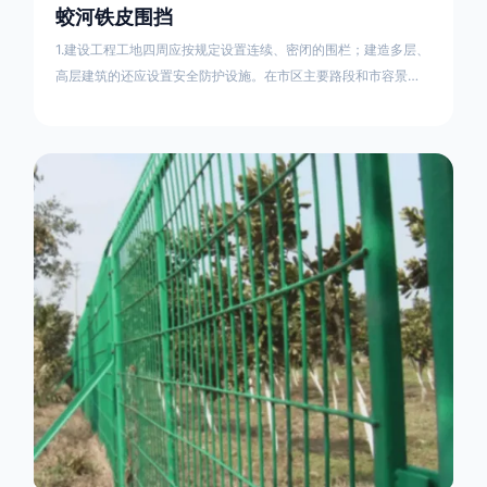
蛟河铁皮围挡
1.建设工程工地四周应按规定设置连续、密闭的围栏；建造多层、
高层建筑的还应设置安全防护设施。在市区主要路段和市容景观
道路及机场、码头、车站广场设置的围栏其高度不得低于2.5m，
在其他路段设置的围栏，其高度不得低于1.8m。2.围档使用的材
料应保证围栏稳固、整洁、美观。市政工程项目工地，可按工程
进度分段设置围栏或按规定使用统一的连续性护栏设施。施工单
位不得在工地围栏外堆放建筑材料、垃圾和工程渣土。在