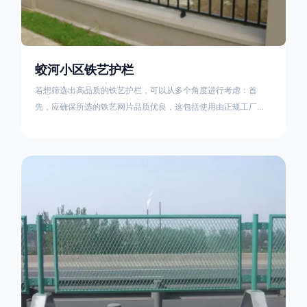
蛟河小区铁艺护栏
若想筛选出高品质的铁艺护栏，可以从多个角度进行考虑：首
先，应确保所选的铁艺网片品质优良，这包括使用由正规工厂生
产的盘条制成的铁丝；其次是铁艺的焊接或制作工艺，这需要看
技术员和良好的制造机器之间的熟练程度。其次，选择耐用的锻
造铁艺产品，这类铁艺护栏比普通钢管护栏要坚固许多，且外观
更加美观、有层次。此外，还应注重立柱与框架的选择，例如角
钢或圆钢的选用应根据不同部位的需求来定，以确保整体结构的
稳固性。17631598285