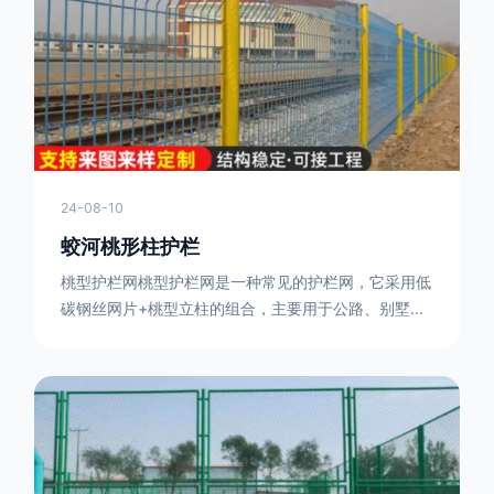
或车辆故障而导致的事故发生，减少交通事故的发生
率。隔离功能：市政道路护栏可以将道路与人行道、绿
化带等隔离开来，避
24-08-10
蛟河桃形柱护栏
桃型护栏网桃型护栏网是一种常见的护栏网，它采用低
碳钢丝网片+桃型立柱的组合，主要用于公路、别墅小
区、机场、公共场所、风景观光区域的隔离和防护。桃
型护栏网三角折弯，其结构简单，形状为规则的半椭圆
型，安装方便。桃型护栏网的安装方法如下：先固定
17631598285根色谱柱，然后将网格钩在此色谱柱
上，然后将第二根色谱柱钩在网格上，然后将其拧紧，
然后类推，一套一套的安装即可。该安装牢固美观，不
会损坏油漆表面 。桃型护栏网使