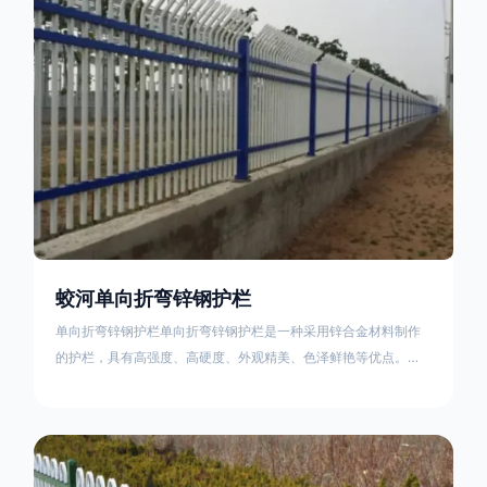
不合格；
蛟河单向折弯锌钢护栏
单向折弯锌钢护栏单向折弯锌钢护栏是一种采用锌合金材料制作
的护栏，具有高强度、高硬度、外观精美、色泽鲜艳等优点。该
产品在技术上采用拼装式整体框架布局，从而方便于施工与安
装；产品的网片与立柱的衔接部分，采用的是半圆头方颈螺栓，
再加上防盗垫圈，这样能够避免护栏被人轻易拆卸；适合于大批
量生产，能够很好的与自然相融合。单向折弯锌钢护栏可以用于