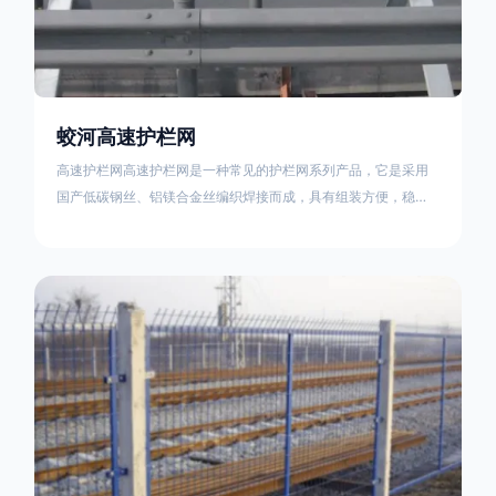
蛟河高速护栏网
高速护栏网高速护栏网是一种常见的护栏网系列产品，它是采用
国产低碳钢丝、铝镁合金丝编织焊接而成，具有组装方便，稳定
耐用的特点。高速公路护栏网分两种类，一种是高速公路中间的
防眩网，其作用是防止对面车辆灯光的照射，增加公路行驶的安
全性。另一种是高速公路两侧的防护网，其作用是防止车辆失控
冲出路面，保护行车人员和车辆的安全 。双边丝高速护栏网又
称‘双边丝隔离栅’，采用冷拔低碳钢丝焊接成网筒状卷边与网面一
体，