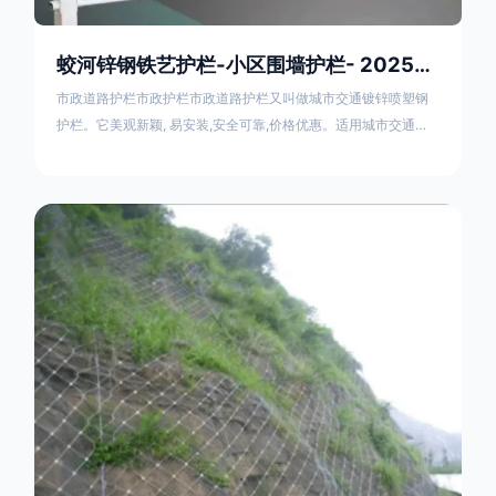
蛟河锌钢铁艺护栏-小区围墙护栏- 2025年17631598285新报价
市政道路护栏市政护栏市政道路护栏又叫做城市交通镀锌喷塑钢
护栏。它美观新颖, 易安装,安全可靠,价格优惠。适用城市交通要
道、高速公路中间绿化隔离带、桥梁、二级公路、乡镇公路及各
公路收费口等的隔离。主导产品：太阳能防眩光护栏，镀锌钢质
隔离栏，市政道路隔离护栏，人行道路护栏，机动与非机动隔离
护栏、道路中心隔离护栏、带广告牌道路隔离护栏、河道安全护
栏、草坪花坛护栏等市政道路隔离护栏规格齐全、品种多，可以
任