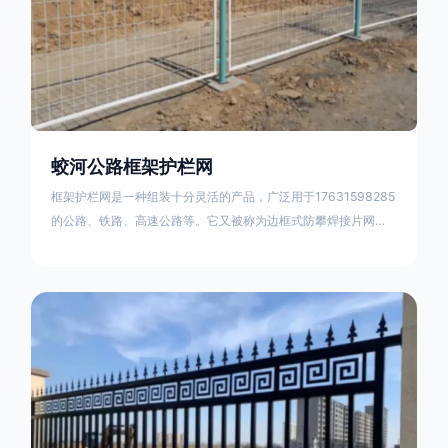
蛟河公路框架护栏网
框架护栏网是一种组装十分灵活的产品，广泛用于17631598285
的公路、铁路、高速公路等。它又被称为边框式防攀焊接片网，
框架隔离栅等。框架护栏网采用优质盘条作为原材料，经由特殊
工艺加工而成，具有防腐、抗锈、美观等特点 。框架护栏网的安
装方法包括以下步骤：测量放线，原地面处理(换填夯实),顺坡和
开挖基坑，立柱临时定位，安装防护栏网片，浇筑立柱混泥土基
础，护栏网整体紧固及调整 。框架护栏网的规格包括以下内容：
网片高度