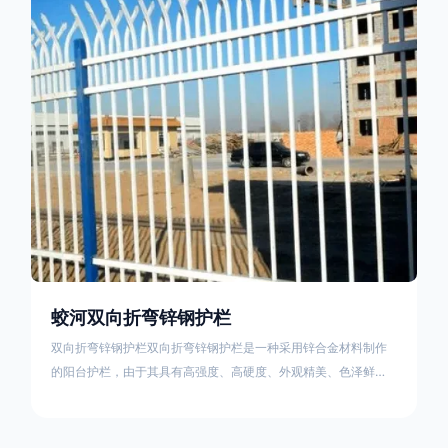
栏产品的伤害值。在安装前，土木建筑为砖砌或混凝土浇筑奠定
了的基础
蛟河双向折弯锌钢护栏
双向折弯锌钢护栏双向折弯锌钢护栏是一种采用锌合金材料制作
的阳台护栏，由于其具有高强度、高硬度、外观精美、色泽鲜艳
等优点，成为住宅小区使用的主流产品。双向折弯锌钢护栏的顶
部的弯枪头设计形成了一个防攀爬的效果，外形类似于铁丝金属
网围栏的顶部30°折弯的设计。双向折弯锌钢护栏的使用说明可