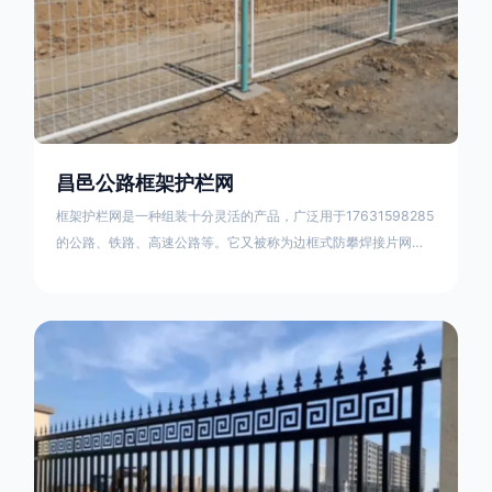
昌邑公路框架护栏网
框架护栏网是一种组装十分灵活的产品，广泛用于17631598285
的公路、铁路、高速公路等。它又被称为边框式防攀焊接片网，
框架隔离栅等。框架护栏网采用优质盘条作为原材料，经由特殊
工艺加工而成，具有防腐、抗锈、美观等特点 。框架护栏网的安
装方法包括以下步骤：测量放线，原地面处理(换填夯实),顺坡和
开挖基坑，立柱临时定位，安装防护栏网片，浇筑立柱混泥土基
础，护栏网整体紧固及调整 。框架护栏网的规格包括以下内容：
网片高度