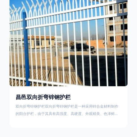
栏产品的伤害值。在安装前，土木建筑为砖砌或混凝土浇筑奠定
了的基础
昌邑双向折弯锌钢护栏
双向折弯锌钢护栏双向折弯锌钢护栏是一种采用锌合金材料制作
的阳台护栏，由于其具有高强度、高硬度、外观精美、色泽鲜艳
等优点，成为住宅小区使用的主流产品。双向折弯锌钢护栏的顶
部的弯枪头设计形成了一个防攀爬的效果，外形类似于铁丝金属
网围栏的顶部30°折弯的设计。双向折弯锌钢护栏的使用说明可