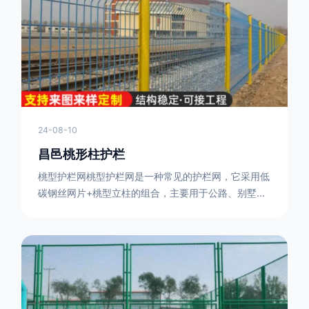
或车辆故障而导致的事故发生，减少交通事故的发生
率。隔离功能：市政道路护栏可以将道路与人行道、绿
化带等隔离开来，避
24-08-10
昌邑桃形柱护栏
桃型护栏网桃型护栏网是一种常见的护栏网，它采用低
碳钢丝网片+桃型立柱的组合，主要用于公路、别墅小
区、机场、公共场所、风景观光区域的隔离和防护。桃
型护栏网三角折弯，其结构简单，形状为规则的半椭圆
型，安装方便。桃型护栏网的安装方法如下：先固定
17631598285根色谱柱，然后将网格钩在此色谱柱
上，然后将第二根色谱柱钩在网格上，然后将其拧紧，
然后类推，一套一套的安装即可。该安装牢固美观，不
会损坏油漆表面 。桃型护栏网使