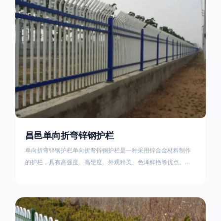
不合格；
昌邑单向折弯锌钢护栏
单向折弯锌钢护栏单向折弯锌钢护栏是一种采用锌合金材料制作
的护栏，具有高强度、高硬度、外观精美、色泽鲜艳等优点。该
产品在技术上采用拼装式整体框架布局，从而方便于施工与安
装；产品的网片与立柱的衔接部分，采用的是半圆头方颈螺栓，
再加上防盗垫圈，这样能够避免护栏被人轻易拆卸；适合于大批
量生产，能够很好的与自然相融合。单向折弯锌钢护栏可以用于