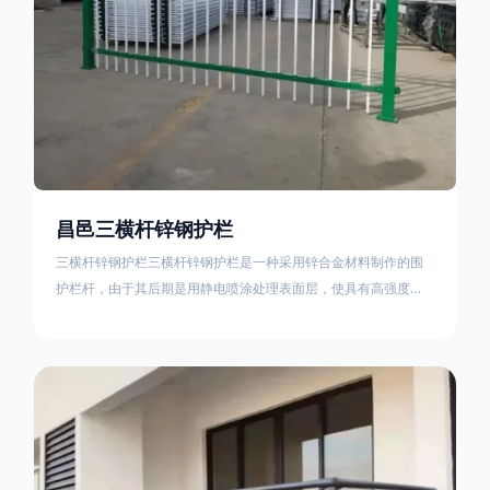
昌邑三横杆锌钢护栏
三横杆锌钢护栏三横杆锌钢护栏是一种采用锌合金材料制作的围
护栏杆，由于其后期是用静电喷涂处理表面层，使具有高强度、
高硬度、外观精美、色泽鲜艳等优点，成为住宅小区、工厂院
校、道路交通等使用的主流产品。星工(XINGGONG)是一家专业
生产锌钢护栏的公司，其三横杆锌钢护栏特点如下：1线条流畅，
色彩鲜明，稳重大气；2坚固耐用，经济实惠；3样式结构设计多
样化满足各种不同场所的需求 。三横杆锌钢护栏的使用方法