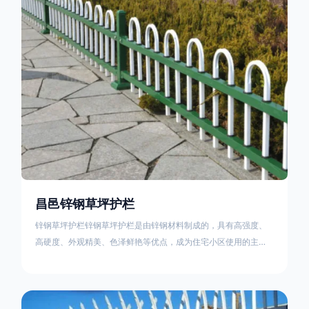
住宅小区、工厂院校、道路交通等场所。该产品具有高强度、高
硬度、外观
昌邑锌钢草坪护栏
锌钢草坪护栏锌钢草坪护栏是由锌钢材料制成的，具有高强度、
高硬度、外观精美、色泽鲜艳等优点，成为住宅小区使用的主流
产品。传统的阳台护栏使用铁条、铝合金材料。需要借助电焊等
工艺技术，而且质地较软、容易生锈、色彩单一。锌钢草坪护栏
的使用方法主要是应用在人员行走的边界处，这就需要锌钢草坪
护栏产品的表面设计较为圆滑，减少人员不小心碰触锌钢草坪护