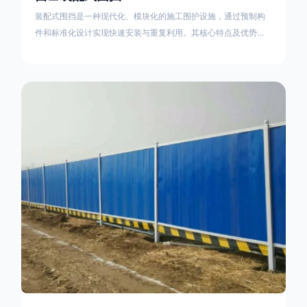
装配式围挡是一种现代化、模块化的施工围护设施，通过预制构
件和标准化设计实现快速安装与重复利用。其核心特点及优势如
下：一、定义与结构特点模块化设计由钢结构框架（如国标型钢
或矩形管立柱）与镀锌钢板、彩钢板等面板组合而成，通过斜拉
撑、横撑加强筋等部件增强整体稳定性立柱规格：通常为
100×100mm或120×120mm方管，壁厚2.5-3.0mm；面板采用
0.5-0.9mm镀锌板轧折成型连接方式：采用C型