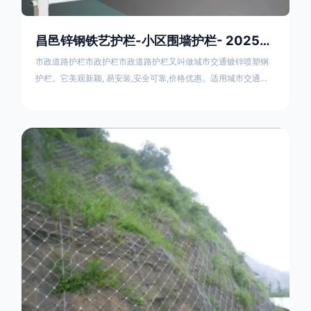
昌邑锌钢铁艺护栏-小区围墙护栏- 2025年17631598285新报价
市政道路护栏市政护栏市政道路护栏又叫做城市交通镀锌喷塑钢
护栏。它美观新颖, 易安装,安全可靠,价格优惠。适用城市交通要
道、高速公路中间绿化隔离带、桥梁、二级公路、乡镇公路及各
公路收费口等的隔离。主导产品：太阳能防眩光护栏，镀锌钢质
隔离栏，市政道路隔离护栏，人行道路护栏，机动与非机动隔离
护栏、道路中心隔离护栏、带广告牌道路隔离护栏、河道安全护
栏、草坪花坛护栏等市政道路隔离护栏规格齐全、品种多，可以
任