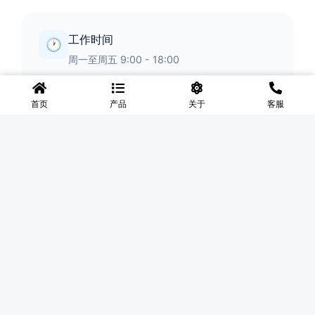
工作时间
🕐
周一至周五 9:00 - 18:00
首页
产品
关于
客服
◆
河北盛世网
盛世网厂家主要产品有防护网、护栏网、围网、铁丝网、围
挡、防爆笼、铅丝笼、固滨笼、加筋石笼网、格宾石笼网、格
宾网、电焊石笼网、铅丝石笼网、边坡防护网铁丝网、市政护
栏网、球场围网、锌钢铁艺护栏、声屏障等产品均为厂家直
销，价格合理，需要的可以电话咨询。