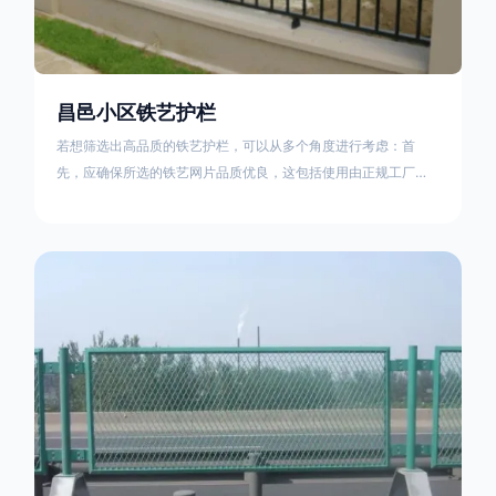
昌邑小区铁艺护栏
若想筛选出高品质的铁艺护栏，可以从多个角度进行考虑：首
先，应确保所选的铁艺网片品质优良，这包括使用由正规工厂生
产的盘条制成的铁丝；其次是铁艺的焊接或制作工艺，这需要看
技术员和良好的制造机器之间的熟练程度。其次，选择耐用的锻
造铁艺产品，这类铁艺护栏比普通钢管护栏要坚固许多，且外观
更加美观、有层次。此外，还应注重立柱与框架的选择，例如角
钢或圆钢的选用应根据不同部位的需求来定，以确保整体结构的
稳固性。17631598285