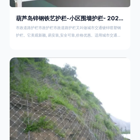
葫芦岛锌钢铁艺护栏-小区围墙护栏- 2025年17631598285新报价
市政道路护栏市政护栏市政道路护栏又叫做城市交通镀锌喷塑钢
护栏。它美观新颖, 易安装,安全可靠,价格优惠。适用城市交通要
道、高速公路中间绿化隔离带、桥梁、二级公路、乡镇公路及各
公路收费口等的隔离。主导产品：太阳能防眩光护栏，镀锌钢质
隔离栏，市政道路隔离护栏，人行道路护栏，机动与非机动隔离
护栏、道路中心隔离护栏、带广告牌道路隔离护栏、河道安全护
栏、草坪花坛护栏等市政道路隔离护栏规格齐全、品种多，可以
任