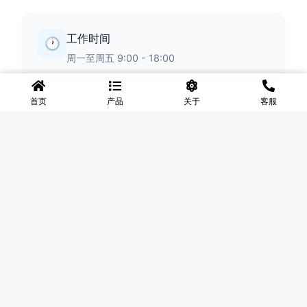
工作时间
🕐
周一至周五 9:00 - 18:00
首页
产品
关于
客服
◆
河北盛世网
盛世网厂家主要产品有防护网、护栏网、围网、铁丝网、围
挡、防爆笼、铅丝笼、固滨笼、加筋石笼网、格宾石笼网、格
宾网、电焊石笼网、铅丝石笼网、边坡防护网铁丝网、市政护
栏网、球场围网、锌钢铁艺护栏、声屏障等产品均为厂家直
销，价格合理，需要的可以电话咨询。