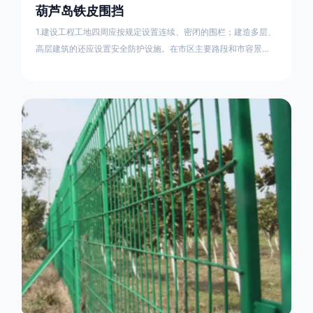
葫芦岛铁皮围挡
1.建设工程工地四周应按规定设置连续、密闭的围栏；建造多层、
高层建筑的还应设置安全防护设施。在市区主要路段和市容景观
道路及机场、码头、车站广场设置的围栏其高度不得低于2.5m，
在其他路段设置的围栏，其高度不得低于1.8m。2.围档使用的材
料应保证围栏稳固、整洁、美观。市政工程项目工地，可按工程
进度分段设置围栏或按规定使用统一的连续性护栏设施。施工单
位不得在工地围栏外堆放建筑材料、垃圾和工程渣土。在