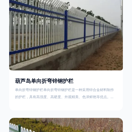
不合格；
葫芦岛单向折弯锌钢护栏
单向折弯锌钢护栏单向折弯锌钢护栏是一种采用锌合金材料制作
的护栏，具有高强度、高硬度、外观精美、色泽鲜艳等优点。该
产品在技术上采用拼装式整体框架布局，从而方便于施工与安
装；产品的网片与立柱的衔接部分，采用的是半圆头方颈螺栓，
再加上防盗垫圈，这样能够避免护栏被人轻易拆卸；适合于大批
量生产，能够很好的与自然相融合。单向折弯锌钢护栏可以用于