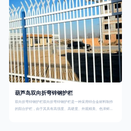
栏产品的伤害值。在安装前，土木建筑为砖砌或混凝土浇筑奠定
了的基础
葫芦岛双向折弯锌钢护栏
双向折弯锌钢护栏双向折弯锌钢护栏是一种采用锌合金材料制作
的阳台护栏，由于其具有高强度、高硬度、外观精美、色泽鲜艳
等优点，成为住宅小区使用的主流产品。双向折弯锌钢护栏的顶
部的弯枪头设计形成了一个防攀爬的效果，外形类似于铁丝金属
网围栏的顶部30°折弯的设计。双向折弯锌钢护栏的使用说明可