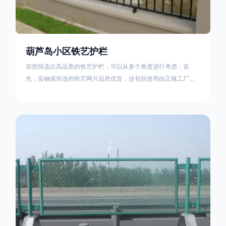
葫芦岛小区铁艺护栏
若想筛选出高品质的铁艺护栏，可以从多个角度进行考虑：首
先，应确保所选的铁艺网片品质优良，这包括使用由正规工厂生
产的盘条制成的铁丝；其次是铁艺的焊接或制作工艺，这需要看
技术员和良好的制造机器之间的熟练程度。其次，选择耐用的锻
造铁艺产品，这类铁艺护栏比普通钢管护栏要坚固许多，且外观
更加美观、有层次。此外，还应注重立柱与框架的选择，例如角
钢或圆钢的选用应根据不同部位的需求来定，以确保整体结构的
稳固性。17631598285