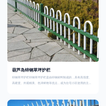
住宅小区、工厂院校、道路交通等场所。该产品具有高强度、高
硬度、外观
葫芦岛锌钢草坪护栏
锌钢草坪护栏锌钢草坪护栏是由锌钢材料制成的，具有高强度、
高硬度、外观精美、色泽鲜艳等优点，成为住宅小区使用的主流
产品。传统的阳台护栏使用铁条、铝合金材料。需要借助电焊等
工艺技术，而且质地较软、容易生锈、色彩单一。锌钢草坪护栏
的使用方法主要是应用在人员行走的边界处，这就需要锌钢草坪
护栏产品的表面设计较为圆滑，减少人员不小心碰触锌钢草坪护