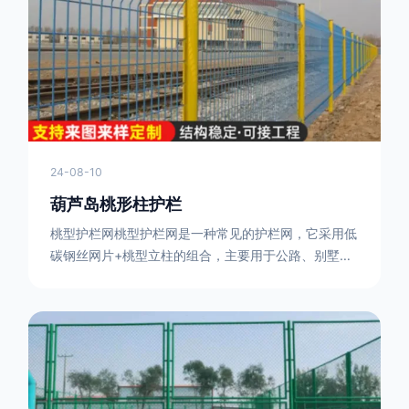
或车辆故障而导致的事故发生，减少交通事故的发生
率。隔离功能：市政道路护栏可以将道路与人行道、绿
化带等隔离开来，避
24-08-10
葫芦岛桃形柱护栏
桃型护栏网桃型护栏网是一种常见的护栏网，它采用低
碳钢丝网片+桃型立柱的组合，主要用于公路、别墅小
区、机场、公共场所、风景观光区域的隔离和防护。桃
型护栏网三角折弯，其结构简单，形状为规则的半椭圆
型，安装方便。桃型护栏网的安装方法如下：先固定
17631598285根色谱柱，然后将网格钩在此色谱柱
上，然后将第二根色谱柱钩在网格上，然后将其拧紧，
然后类推，一套一套的安装即可。该安装牢固美观，不
会损坏油漆表面 。桃型护栏网使