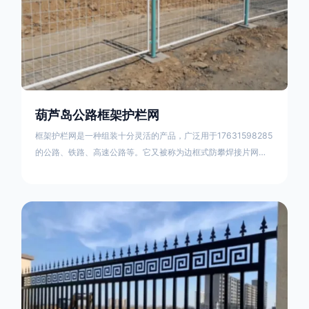
葫芦岛公路框架护栏网
框架护栏网是一种组装十分灵活的产品，广泛用于17631598285
的公路、铁路、高速公路等。它又被称为边框式防攀焊接片网，
框架隔离栅等。框架护栏网采用优质盘条作为原材料，经由特殊
工艺加工而成，具有防腐、抗锈、美观等特点 。框架护栏网的安
装方法包括以下步骤：测量放线，原地面处理(换填夯实),顺坡和
开挖基坑，立柱临时定位，安装防护栏网片，浇筑立柱混泥土基
础，护栏网整体紧固及调整 。框架护栏网的规格包括以下内容：
网片高度