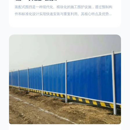
装配式围挡是一种现代化、模块化的施工围护设施，通过预制构
件和标准化设计实现快速安装与重复利用。其核心特点及优势如
下：一、定义与结构特点模块化设计由钢结构框架（如国标型钢
或矩形管立柱）与镀锌钢板、彩钢板等面板组合而成，通过斜拉
撑、横撑加强筋等部件增强整体稳定性立柱规格：通常为
100×100mm或120×120mm方管，壁厚2.5-3.0mm；面板采用
0.5-0.9mm镀锌板轧折成型连接方式：采用C型