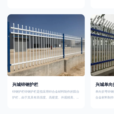
称为边框式防攀焊接片网，框架隔离栅等。框架护
围栏、木桩围
栏网采用优质盘条作为原材料，经由特殊工艺加工
栏、土墙围栏
而成，具有防腐、抗锈、美观等特点 。框架护栏
栏、水泥围栏
网的安装方法包括以下步骤：测量放线，原地面处
铁质或钢制围
理(换填夯实),顺坡和开挖基坑，立柱临时定位，安
围栏、电围栏
装防护栏网片，浇筑立柱混泥土基础，护栏网整体
栏、沟围栏、
紧固及调整 。框架护栏网的规格包括以下内容：
PVC围栏、
网片高度
栏，建议
兴城锌钢护栏
兴城单向
锌钢护栏锌钢护栏是指采用锌合金材料制作的阳台
单向折弯锌钢
护栏，由于其具有高强度、高硬度、外观精美、色
合金材料制作
泽鲜艳等优点，成为住宅小区使用的主流产品。传
精美、色泽鲜
统的阳台护栏使用铁条、铝合金材料。锌钢护栏的
式整体框架布