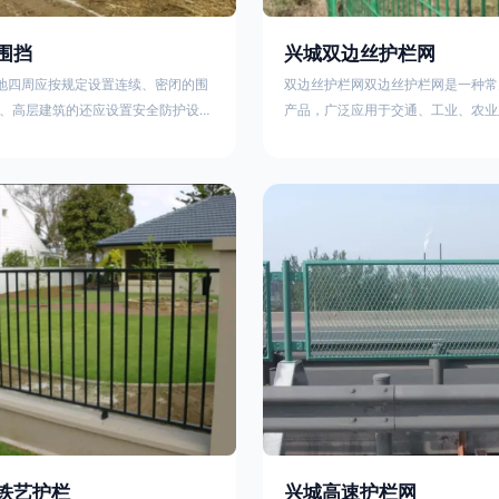
围挡
兴城双边丝护栏网
工地四周应按规定设置连续、密闭的围
双边丝护栏网双边丝护栏网是一种常
、高层建筑的还应设置安全防护设
产品，广泛应用于交通、工业、农业
要路段和市容景观道路及机场、码
领域。其结构简单、经济实用且安装
设置的围栏其高度不得低于2.5m，
样化的防护功能。以下从多个维度对
置的围栏，其高度不得低于1.8m。2.
及技术规范进行综合解析：一、基本
料应保证围栏稳固、整洁、美观。市
构双边丝护栏网由低碳钢丝（Q235
地，可按工程进度分段设置围栏或按
接或编织形成网格结构，网片两侧各
的连续性护栏设施。施工单位不得在
纵向钢丝（双边丝），用于与立柱连
放建筑材料、垃圾和工程渣土。在
面通常采用镀锌、喷塑或浸塑处理，
性
铁艺护栏
兴城高速护栏网