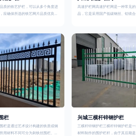
品质的铁艺护栏，可以从多个角度进
高速护栏网高速护栏网是一种常见的
，应确保所选的铁艺网片品质优良，
品，它是采用国产低碳钢丝、铝镁合
正规工厂生产的盘条制成的铁丝；其
而成，具有组装方便，稳定耐用的特
接或制作工艺，这需要看技术员和良
护栏网分两种类，一种是高速公路中
之间的熟练程度。其次，选择耐用的
其作用是防止对面车辆灯光的照射，
，这类铁艺护栏比普通钢管护栏要坚
的安全性。另一种是高速公路两侧的
观更加美观、有层次。此外，还应注
用是防止车辆失控冲出路面，保护行
的选择，例如角钢或圆钢的选用应根
的安全 。双边丝高速护栏网又称‘双
需求来定，以确保整体结构的稳固
采用冷拔低碳钢丝焊接成网筒状卷边
8285
围栏
兴城三横杆锌钢护栏
围栏是通过艺术设计构建的铁质或钢
三横杆锌钢护栏三横杆锌钢护栏是一
所用材料不同可分为刺铁丝围栏、电
材料制作的围护栏杆，由于其后期是