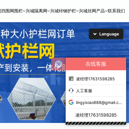
围挡围网围栏
兴城隔离网
兴城锌钢护栏
兴城丝网产品
联系我们
Language
简体中文
English
日本語
한국어
在线客服
凌经理17631598285
人工客服
lingyixiao888@gmail.com
凌经理17631598285