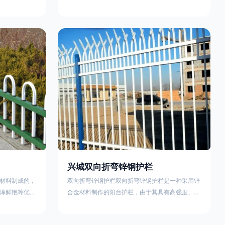
外观精美、色
精美、色泽鲜艳等优点，成为住宅小区使用的主流
院校、道路交
产品。颜色多样化，21世纪新型产品，锌钢护栏栅
NG)是一家专
栏锌钢百叶窗锌钢防盗窗锌钢防护栏锌钢配件组合
钢护栏特点如
锌钢组装护栏组装防盗窗组装防护栏组装锌合金组
气；2坚固耐
装。传统的阳台护栏使用铁条材料，需要借助电焊
化满足各种不
等工艺技术，而且质地较软、容易生锈、色彩单
使用方法
一。锌钢阳台护栏的安装方法因情况而异，但是一
般采
兴城双向折弯锌钢护栏
材料制成的，
双向折弯锌钢护栏双向折弯锌钢护栏是一种采用锌
泽鲜艳等优
合金材料制作的阳台护栏，由于其具有高强度、高
传统的阳台护
硬度、外观精美、色泽鲜艳等优点，成为住宅小区
电焊等工艺技
使用的主流产品。双向折弯锌钢护栏的顶部的弯枪