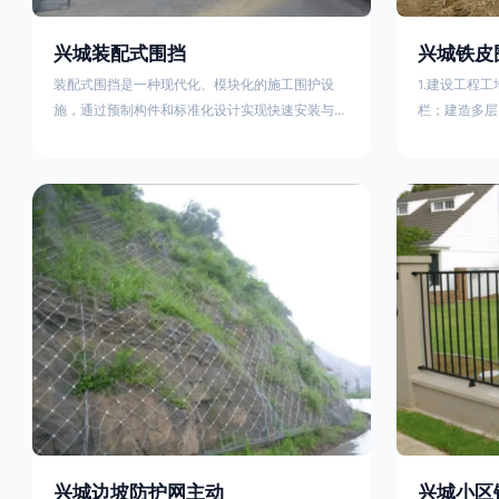
兴城装配式围挡
兴城铁皮
装配式围挡是一种现代化、模块化的施工围护设
1.建设工程
施，通过预制构件和标准化设计实现快速安装与重
栏；建造多层
复利用。其核心特点及优势如下：一、定义与结构
施。在市区主
特点模块化设计由钢结构框架（如国标型钢或矩形
头、车站广场
管立柱）与镀锌钢板、彩钢板等面板组合而成，通
在其他路段设
过斜拉撑、横撑加强筋等部件增强整体稳定性立柱
围档使用的材
规格：通常为100×100mm或120×120mm方管，壁
政工程项目工
厚2.5-3.0mm；面板采用0.5-0.9mm镀锌板轧折成
规定使用统一
型连接方式：采用C型
工地围栏外堆
兴城边坡防护网主动
兴城小区