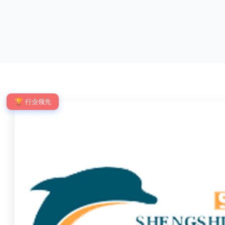
优点：强度高，不易变形；耐腐蚀性好，不易生
网片与立柱的
锈；外观美观，颜色丰富；安装方便，不需要焊
栓，再加上防
接。锌钢护栏的缺点：价格相对较高；重量较大。
拆卸；适合于
锌钢护栏的使用注意事项如下：在材料选择上应选
合。单向折弯
购强度达到标准的锌钢材料，避免使用柔软的质量
校、道路交通
不合格；
度、外观
🏆 行业领先