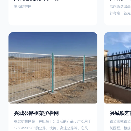
主动防护网
若想筛选出高
行考虑：首先
这包括使用由
次是铁艺的焊
好的制造机器
锻造铁艺产品
固许多，且外
重立柱与框架
据不同部位的
性。1763159
兴城公路框架护栏网
兴城铁艺
框架护栏网是一种组装十分灵活的产品，广泛用于
铁艺围栏铁艺
17631598285的公路、铁路、高速公路等。它又被
制围栏。根据