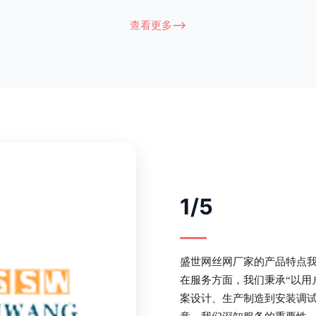
衔接部分，采用的是半圆头方颈螺
术，而且质地较软、容易生锈、色彩
盗垫圈，这样能够避免护栏被人轻易
坪护栏的使用方法主要是应用在人员
查看更多-->
大批量生产，能够很好的与自然相融
处，这就需要锌钢草坪护栏产品的表
锌钢护栏可以用于住宅小区、工厂院
滑，减少人员不小心碰触锌钢草坪护
等场所。该产品具有高强度、高硬
值。在安装前，土木建筑为砖砌或混
了的基础
1/5
盛世网丝网厂家的产品特点
在服务方面，我们秉承“以用
案设计、生产制造到安装调