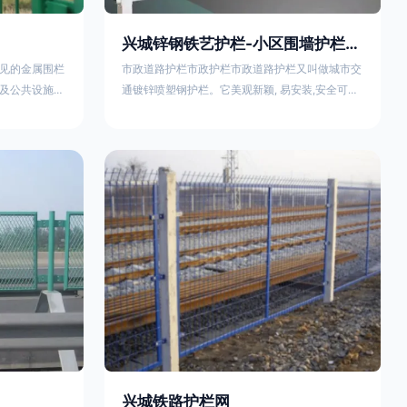
兴城锌钢铁艺护栏-小区围墙护栏- 2025年17631598285新报价
见的金属围栏
市政道路护栏市政护栏市政道路护栏又叫做城市交
及公共设施等
通镀锌喷塑钢护栏。它美观新颖, 易安装,安全可靠,
便捷，具有多
价格优惠。适用城市交通要道、高速公路中间绿化
其特点、用途
隔离带、桥梁、二级公路、乡镇公路及各公路收费
概述定义与结
口等的隔离。主导产品：太阳能防眩光护栏，镀锌
材质）通过焊
钢质隔离栏，市政道路隔离护栏，人行道路护栏，
有一根加固的
机动与非机动隔离护栏、道路中心隔离护栏、带广
接固定。其表
告牌道路隔离护栏、河道安全护栏、草坪花坛护栏
以增强耐腐蚀
等市政道路隔离护栏规格齐全、品种多，可以任
兴城铁路护栏网