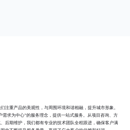
单一。锌钢草
头设计形成了一个防攀爬的效果，外形类似于铁丝
行走的边界
金属网围栏的顶部30°折弯的设计。双向折弯锌钢
面设计较为圆
护栏的使用说明可能因厂家和型号而异，建议您查
栏产品的伤害
看您所购买的护栏的产品说明书或者咨询厂家客服
凝土浇筑奠定
以获取更准确的信息。
我们注重产品的美观性，与周围环境和谐相融，提升城市形象。
户需求为中心”的服务理念，提供一站式服务。从项目咨询、方
试、后期维护，我们都有专业的技术团队全程跟进，确保客户满