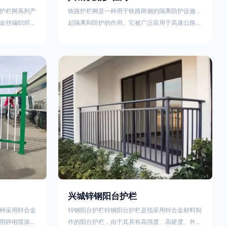
护栏网系列产
铁路护栏网是一种用于铁路两侧的隔离防护设施，
金丝编织焊接
起隔离和防护的作用。它被广泛应用于高速公路、
点。高速公路
铁路、垃圾填埋场试验场地，具有优良的隔离性
间的防眩网，
能，耐用、美观、视野开阔。铁路护栏网的内在质
增加公路行驶
量在于原材料及加工过程，它的外观质量取决于施
防护网，其作
工过程，施工中要重视施工准备和打桩机的组合，
车人员和车辆
不断总结经验，加强施工管理，是安装质量得以保
边丝隔离栅’，
证。铁路护栏网是一种用于铁路两侧的隔离防护设
与网面一体，
施，它的主要作用是防止车辆和人员越过护栏造成
危险事
兴城锌钢阳台护栏
种采用锌合金
锌钢阳台护栏锌钢阳台护栏是指采用锌合金材料制
用静电喷涂处
作的阳台护栏，由于其具有高强度、高硬度、外观