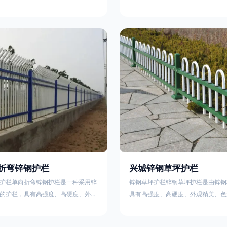
栏、生物围栏、铁丝网围栏、沟围
理表面层，使具有高强度、高硬度、
、石块墙围栏、柳芭围栏、PVC围
泽鲜艳等优点，成为住宅小区、工厂
等。铁艺围栏是通过艺术设计构建的
通等使用的主流产品。星工(XINGGO
栏。根据所用材料不同可分为刺铁丝
业生产锌钢护栏的公司，其三横杆锌
、木桩围栏、生物围栏、铁丝网围
下：1线条流畅，色彩鲜明，稳重大
土墙围栏、石块墙围栏、柳芭围栏、
用，经济实惠；3样式结构设计多样
水泥围栏等。如果您需要使用铁艺围
同场所的需求 。三横杆锌钢护栏的
折弯锌钢护栏
兴城锌钢草坪护栏
护栏单向折弯锌钢护栏是一种采用锌
锌钢草坪护栏锌钢草坪护栏是由锌钢
的护栏，具有高强度、高硬度、外观
具有高强度、高硬度、外观精美、色
艳等优点。该产品在技术上采用拼装
点，成为住宅小区使用的主流产品。
局，从而方便于施工与安装；产品的
栏使用铁条、铝合金材料。需要借助