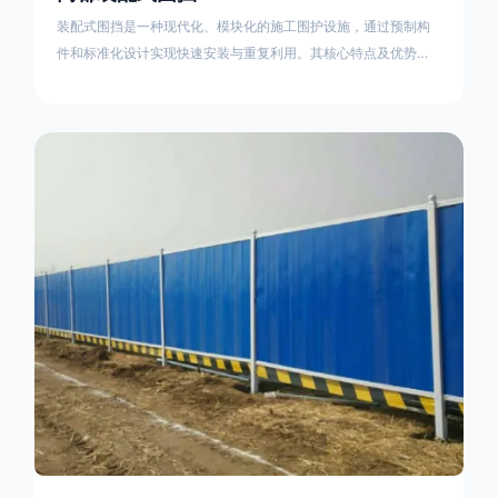
装配式围挡是一种现代化、模块化的施工围护设施，通过预制构
件和标准化设计实现快速安装与重复利用。其核心特点及优势如
下：一、定义与结构特点模块化设计由钢结构框架（如国标型钢
或矩形管立柱）与镀锌钢板、彩钢板等面板组合而成，通过斜拉
撑、横撑加强筋等部件增强整体稳定性立柱规格：通常为
100×100mm或120×120mm方管，壁厚2.5-3.0mm；面板采用
0.5-0.9mm镀锌板轧折成型连接方式：采用C型