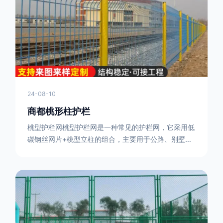
或车辆故障而导致的事故发生，减少交通事故的发生
率。隔离功能：市政道路护栏可以将道路与人行道、绿
化带等隔离开来，避
24-08-10
商都桃形柱护栏
桃型护栏网桃型护栏网是一种常见的护栏网，它采用低
碳钢丝网片+桃型立柱的组合，主要用于公路、别墅小
区、机场、公共场所、风景观光区域的隔离和防护。桃
型护栏网三角折弯，其结构简单，形状为规则的半椭圆
型，安装方便。桃型护栏网的安装方法如下：先固定
17631598285根色谱柱，然后将网格钩在此色谱柱
上，然后将第二根色谱柱钩在网格上，然后将其拧紧，
然后类推，一套一套的安装即可。该安装牢固美观，不
会损坏油漆表面 。桃型护栏网使