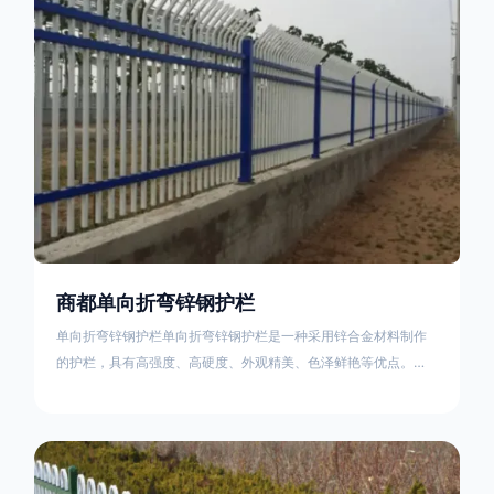
不合格；
商都单向折弯锌钢护栏
单向折弯锌钢护栏单向折弯锌钢护栏是一种采用锌合金材料制作
的护栏，具有高强度、高硬度、外观精美、色泽鲜艳等优点。该
产品在技术上采用拼装式整体框架布局，从而方便于施工与安
装；产品的网片与立柱的衔接部分，采用的是半圆头方颈螺栓，
再加上防盗垫圈，这样能够避免护栏被人轻易拆卸；适合于大批
量生产，能够很好的与自然相融合。单向折弯锌钢护栏可以用于