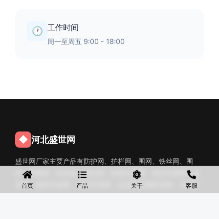
工作时间
🕐
周一至周五 9:00 - 18:00
◆
河北盛世网
盛世网厂家主要产品有防护网、护栏网、围网、铁丝网、围
挡、防爆笼、铅丝笼、固滨笼、加筋石笼网、格宾石笼网、格
宾网、电焊石笼网、铅丝石笼网、边坡防护网铁丝网、市政护
首页
产品
关于
客服
栏网、球场围网、锌钢铁艺护栏、声屏障等产品均为厂家直
销，价格合理，需要的可以电话咨询。