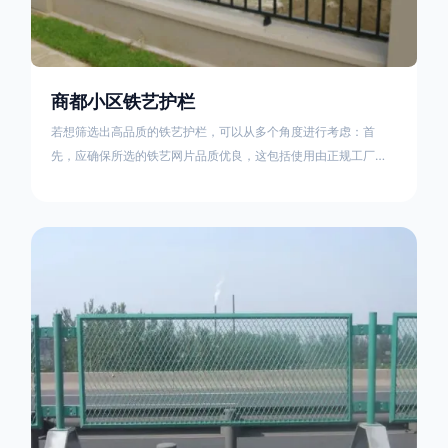
商都小区铁艺护栏
若想筛选出高品质的铁艺护栏，可以从多个角度进行考虑：首
先，应确保所选的铁艺网片品质优良，这包括使用由正规工厂生
产的盘条制成的铁丝；其次是铁艺的焊接或制作工艺，这需要看
技术员和良好的制造机器之间的熟练程度。其次，选择耐用的锻
造铁艺产品，这类铁艺护栏比普通钢管护栏要坚固许多，且外观
更加美观、有层次。此外，还应注重立柱与框架的选择，例如角
钢或圆钢的选用应根据不同部位的需求来定，以确保整体结构的
稳固性。17631598285