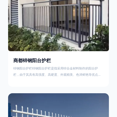
商都锌钢阳台护栏
锌钢阳台护栏锌钢阳台护栏是指采用锌合金材料制作的阳台护
栏，由于其具有高强度、高硬度、外观精美、色泽鲜艳等优点，
成为住宅小区使用的主流产品。颜色多样化，21世纪新型产品，
锌钢护栏栅栏锌钢百叶窗锌钢防盗窗锌钢防护栏锌钢配件组合锌
钢组装护栏组装防盗窗组装防护栏组装锌合金组装。传统的阳台
护栏使用铁条材料，需要借助电焊等工艺技术，而且质地较软、
容易生锈、色彩单一。锌钢阳台护栏的安装方法因情况而异，但
是一般采