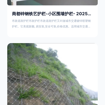
商都锌钢铁艺护栏-小区围墙护栏- 2025年17631598285新报价
市政道路护栏市政护栏市政道路护栏又叫做城市交通镀锌喷塑钢
护栏。它美观新颖, 易安装,安全可靠,价格优惠。适用城市交通要
道、高速公路中间绿化隔离带、桥梁、二级公路、乡镇公路及各
公路收费口等的隔离。主导产品：太阳能防眩光护栏，镀锌钢质
隔离栏，市政道路隔离护栏，人行道路护栏，机动与非机动隔离
护栏、道路中心隔离护栏、带广告牌道路隔离护栏、河道安全护
栏、草坪花坛护栏等市政道路隔离护栏规格齐全、品种多，可以
任