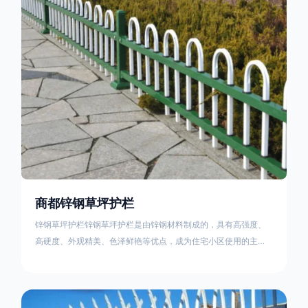
住宅小区、工厂院校、道路交通等场所。该产品具有高强度、高
硬度、外观
商都锌钢草坪护栏
锌钢草坪护栏锌钢草坪护栏是由锌钢材料制成的，具有高强度、
高硬度、外观精美、色泽鲜艳等优点，成为住宅小区使用的主流
产品。传统的阳台护栏使用铁条、铝合金材料。需要借助电焊等
工艺技术，而且质地较软、容易生锈、色彩单一。锌钢草坪护栏
的使用方法主要是应用在人员行走的边界处，这就需要锌钢草坪
护栏产品的表面设计较为圆滑，减少人员不小心碰触锌钢草坪护