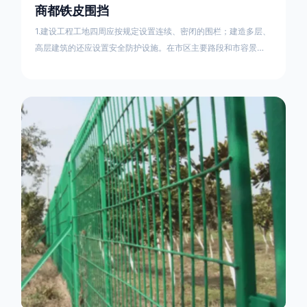
商都铁皮围挡
1.建设工程工地四周应按规定设置连续、密闭的围栏；建造多层、
高层建筑的还应设置安全防护设施。在市区主要路段和市容景观
道路及机场、码头、车站广场设置的围栏其高度不得低于2.5m，
在其他路段设置的围栏，其高度不得低于1.8m。2.围档使用的材
料应保证围栏稳固、整洁、美观。市政工程项目工地，可按工程
进度分段设置围栏或按规定使用统一的连续性护栏设施。施工单
位不得在工地围栏外堆放建筑材料、垃圾和工程渣土。在