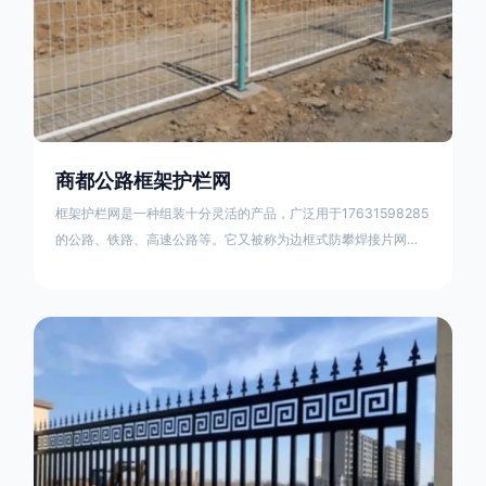
商都公路框架护栏网
框架护栏网是一种组装十分灵活的产品，广泛用于17631598285
的公路、铁路、高速公路等。它又被称为边框式防攀焊接片网，
框架隔离栅等。框架护栏网采用优质盘条作为原材料，经由特殊
工艺加工而成，具有防腐、抗锈、美观等特点 。框架护栏网的安
装方法包括以下步骤：测量放线，原地面处理(换填夯实),顺坡和
开挖基坑，立柱临时定位，安装防护栏网片，浇筑立柱混泥土基
础，护栏网整体紧固及调整 。框架护栏网的规格包括以下内容：
网片高度