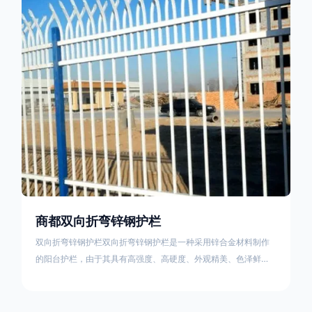
栏产品的伤害值。在安装前，土木建筑为砖砌或混凝土浇筑奠定
了的基础
商都双向折弯锌钢护栏
双向折弯锌钢护栏双向折弯锌钢护栏是一种采用锌合金材料制作
的阳台护栏，由于其具有高强度、高硬度、外观精美、色泽鲜艳
等优点，成为住宅小区使用的主流产品。双向折弯锌钢护栏的顶
部的弯枪头设计形成了一个防攀爬的效果，外形类似于铁丝金属
网围栏的顶部30°折弯的设计。双向折弯锌钢护栏的使用说明可