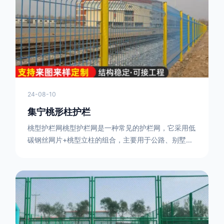
或车辆故障而导致的事故发生，减少交通事故的发生
率。隔离功能：市政道路护栏可以将道路与人行道、绿
化带等隔离开来，避
24-08-10
集宁桃形柱护栏
桃型护栏网桃型护栏网是一种常见的护栏网，它采用低
碳钢丝网片+桃型立柱的组合，主要用于公路、别墅小
区、机场、公共场所、风景观光区域的隔离和防护。桃
型护栏网三角折弯，其结构简单，形状为规则的半椭圆
型，安装方便。桃型护栏网的安装方法如下：先固定
17631598285根色谱柱，然后将网格钩在此色谱柱
上，然后将第二根色谱柱钩在网格上，然后将其拧紧，
然后类推，一套一套的安装即可。该安装牢固美观，不
会损坏油漆表面 。桃型护栏网使