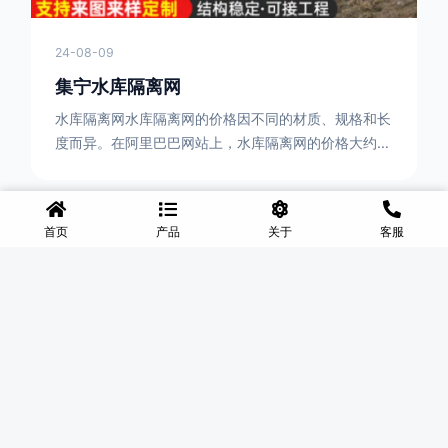
24-08-09
集宁水库隔离网
水库隔离网水库隔离网的价格因不同的材质、规格和长
度而异。在阿里巴巴网站上，水库隔离网的价格大约在
每平方米10元人民币左右。如果您需要更详细的信
息，可以直接联系我们。水库隔离网人工费的计算方法
因地区、工程量、材料等因素而异。一般来说，水库隔
首页
产品
关于
客服
离网人工费是指直接从事边坡防护网建筑安装工程施工
的生产工人开支的各项费用。人工费在150元一米，施
工费在10-12元一米，这个要根据实际的场地和工作环
境 。需要注
与我们取得联系
无论您有任何问题或需求，我们的专业团队随时为您提