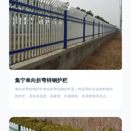
不合格；
集宁单向折弯锌钢护栏
单向折弯锌钢护栏单向折弯锌钢护栏是一种采用锌合金材料制作
的护栏，具有高强度、高硬度、外观精美、色泽鲜艳等优点。该
产品在技术上采用拼装式整体框架布局，从而方便于施工与安
装；产品的网片与立柱的衔接部分，采用的是半圆头方颈螺栓，
再加上防盗垫圈，这样能够避免护栏被人轻易拆卸；适合于大批
量生产，能够很好的与自然相融合。单向折弯锌钢护栏可以用于