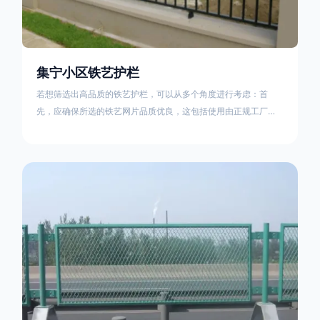
集宁小区铁艺护栏
若想筛选出高品质的铁艺护栏，可以从多个角度进行考虑：首
先，应确保所选的铁艺网片品质优良，这包括使用由正规工厂生
产的盘条制成的铁丝；其次是铁艺的焊接或制作工艺，这需要看
技术员和良好的制造机器之间的熟练程度。其次，选择耐用的锻
造铁艺产品，这类铁艺护栏比普通钢管护栏要坚固许多，且外观
更加美观、有层次。此外，还应注重立柱与框架的选择，例如角
钢或圆钢的选用应根据不同部位的需求来定，以确保整体结构的
稳固性。17631598285