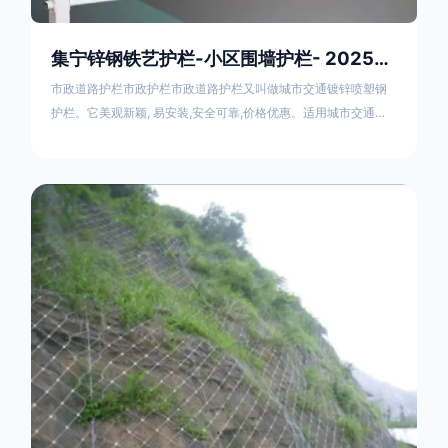
集宁锌钢铁艺护栏-小区围墙护栏- 2025年17631598285新报价
市政道路护栏市政护栏市政道路护栏又叫做城市交通镀锌喷塑钢
护栏。它美观新颖, 易安装,安全可靠,价格优惠。适用城市交通要
道、高速公路中间绿化隔离带、桥梁、二级公路、乡镇公路及各
公路收费口等的隔离。主导产品：太阳能防眩光护栏，镀锌钢质
隔离栏，市政道路隔离护栏，人行道路护栏，机动与非机动隔离
护栏、道路中心隔离护栏、带广告牌道路隔离护栏、河道安全护
栏、草坪花坛护栏等市政道路隔离护栏规格齐全、品种多，可以
任