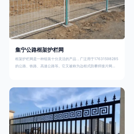
集宁公路框架护栏网
框架护栏网是一种组装十分灵活的产品，广泛用于17631598285
的公路、铁路、高速公路等。它又被称为边框式防攀焊接片网，
框架隔离栅等。框架护栏网采用优质盘条作为原材料，经由特殊
工艺加工而成，具有防腐、抗锈、美观等特点 。框架护栏网的安
装方法包括以下步骤：测量放线，原地面处理(换填夯实),顺坡和
开挖基坑，立柱临时定位，安装防护栏网片，浇筑立柱混泥土基
础，护栏网整体紧固及调整 。框架护栏网的规格包括以下内容：
网片高度