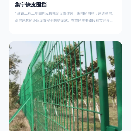
集宁铁皮围挡
1.建设工程工地四周应按规定设置连续、密闭的围栏；建造多层、
高层建筑的还应设置安全防护设施。在市区主要路段和市容景观
道路及机场、码头、车站广场设置的围栏其高度不得低于2.5m，
在其他路段设置的围栏，其高度不得低于1.8m。2.围档使用的材
料应保证围栏稳固、整洁、美观。市政工程项目工地，可按工程
进度分段设置围栏或按规定使用统一的连续性护栏设施。施工单
位不得在工地围栏外堆放建筑材料、垃圾和工程渣土。在