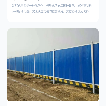
装配式围挡是一种现代化、模块化的施工围护设施，通过预制构
件和标准化设计实现快速安装与重复利用。其核心特点及优势如
下：一、定义与结构特点模块化设计由钢结构框架（如国标型钢
或矩形管立柱）与镀锌钢板、彩钢板等面板组合而成，通过斜拉
撑、横撑加强筋等部件增强整体稳定性立柱规格：通常为
100×100mm或120×120mm方管，壁厚2.5-3.0mm；面板采用
0.5-0.9mm镀锌板轧折成型连接方式：采用C型