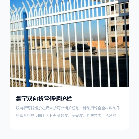
栏产品的伤害值。在安装前，土木建筑为砖砌或混凝土浇筑奠定
了的基础
集宁双向折弯锌钢护栏
双向折弯锌钢护栏双向折弯锌钢护栏是一种采用锌合金材料制作
的阳台护栏，由于其具有高强度、高硬度、外观精美、色泽鲜艳
等优点，成为住宅小区使用的主流产品。双向折弯锌钢护栏的顶
部的弯枪头设计形成了一个防攀爬的效果，外形类似于铁丝金属
网围栏的顶部30°折弯的设计。双向折弯锌钢护栏的使用说明可