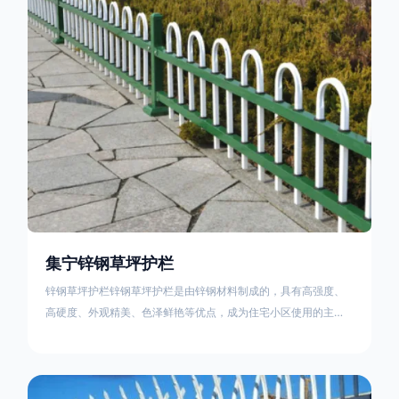
住宅小区、工厂院校、道路交通等场所。该产品具有高强度、高
硬度、外观
集宁锌钢草坪护栏
锌钢草坪护栏锌钢草坪护栏是由锌钢材料制成的，具有高强度、
高硬度、外观精美、色泽鲜艳等优点，成为住宅小区使用的主流
产品。传统的阳台护栏使用铁条、铝合金材料。需要借助电焊等
工艺技术，而且质地较软、容易生锈、色彩单一。锌钢草坪护栏
的使用方法主要是应用在人员行走的边界处，这就需要锌钢草坪
护栏产品的表面设计较为圆滑，减少人员不小心碰触锌钢草坪护