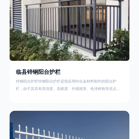
临县锌钢阳台护栏
锌钢阳台护栏锌钢阳台护栏是指采用锌合金材料制作的阳台护
栏，由于其具有高强度、高硬度、外观精美、色泽鲜艳等优点，
成为住宅小区使用的主流产品。颜色多样化，21世纪新型产品，
锌钢护栏栅栏锌钢百叶窗锌钢防盗窗锌钢防护栏锌钢配件组合锌
钢组装护栏组装防盗窗组装防护栏组装锌合金组装。传统的阳台
护栏使用铁条材料，需要借助电焊等工艺技术，而且质地较软、
容易生锈、色彩单一。锌钢阳台护栏的安装方法因情况而异，但
是一般采