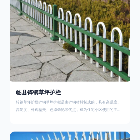
住宅小区、工厂院校、道路交通等场所。该产品具有高强度、高
硬度、外观
临县锌钢草坪护栏
锌钢草坪护栏锌钢草坪护栏是由锌钢材料制成的，具有高强度、
高硬度、外观精美、色泽鲜艳等优点，成为住宅小区使用的主流
产品。传统的阳台护栏使用铁条、铝合金材料。需要借助电焊等
工艺技术，而且质地较软、容易生锈、色彩单一。锌钢草坪护栏
的使用方法主要是应用在人员行走的边界处，这就需要锌钢草坪
护栏产品的表面设计较为圆滑，减少人员不小心碰触锌钢草坪护