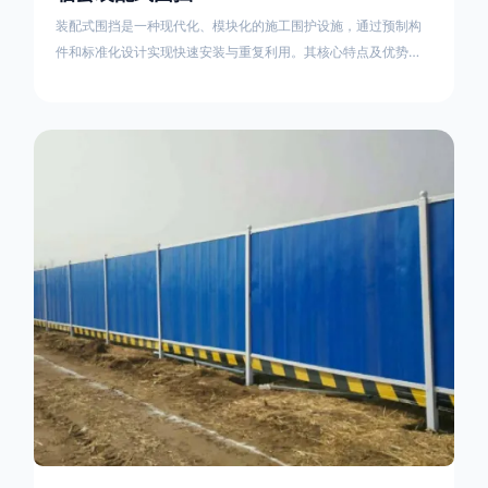
装配式围挡是一种现代化、模块化的施工围护设施，通过预制构
件和标准化设计实现快速安装与重复利用。其核心特点及优势如
下：一、定义与结构特点模块化设计由钢结构框架（如国标型钢
或矩形管立柱）与镀锌钢板、彩钢板等面板组合而成，通过斜拉
撑、横撑加强筋等部件增强整体稳定性立柱规格：通常为
100×100mm或120×120mm方管，壁厚2.5-3.0mm；面板采用
0.5-0.9mm镀锌板轧折成型连接方式：采用C型