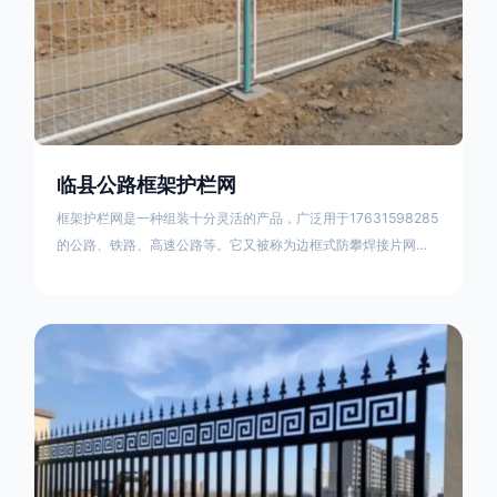
临县公路框架护栏网
框架护栏网是一种组装十分灵活的产品，广泛用于17631598285
的公路、铁路、高速公路等。它又被称为边框式防攀焊接片网，
框架隔离栅等。框架护栏网采用优质盘条作为原材料，经由特殊
工艺加工而成，具有防腐、抗锈、美观等特点 。框架护栏网的安
装方法包括以下步骤：测量放线，原地面处理(换填夯实),顺坡和
开挖基坑，立柱临时定位，安装防护栏网片，浇筑立柱混泥土基
础，护栏网整体紧固及调整 。框架护栏网的规格包括以下内容：
网片高度