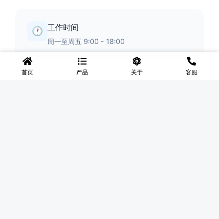
工作时间
🕐
周一至周五 9:00 - 18:00
首页
产品
关于
客服
◆
河北盛世网
盛世网厂家主要产品有防护网、护栏网、围网、铁丝网、围
挡、防爆笼、铅丝笼、固滨笼、加筋石笼网、格宾石笼网、格
宾网、电焊石笼网、铅丝石笼网、边坡防护网铁丝网、市政护
栏网、球场围网、锌钢铁艺护栏、声屏障等产品均为厂家直
销，价格合理，需要的可以电话咨询。