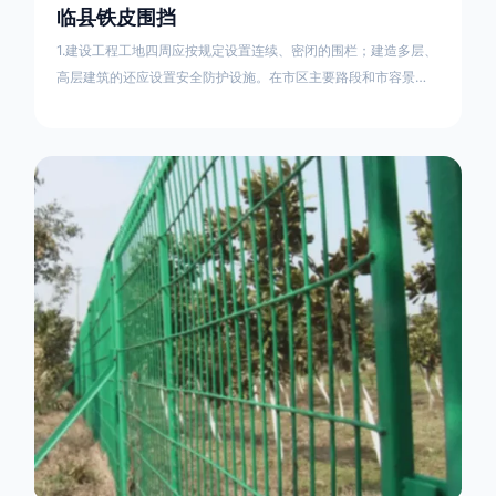
临县铁皮围挡
1.建设工程工地四周应按规定设置连续、密闭的围栏；建造多层、
高层建筑的还应设置安全防护设施。在市区主要路段和市容景观
道路及机场、码头、车站广场设置的围栏其高度不得低于2.5m，
在其他路段设置的围栏，其高度不得低于1.8m。2.围档使用的材
料应保证围栏稳固、整洁、美观。市政工程项目工地，可按工程
进度分段设置围栏或按规定使用统一的连续性护栏设施。施工单
位不得在工地围栏外堆放建筑材料、垃圾和工程渣土。在