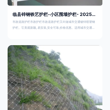
临县锌钢铁艺护栏-小区围墙护栏- 2025年17631598285新报价
市政道路护栏市政护栏市政道路护栏又叫做城市交通镀锌喷塑钢
护栏。它美观新颖, 易安装,安全可靠,价格优惠。适用城市交通要
道、高速公路中间绿化隔离带、桥梁、二级公路、乡镇公路及各
公路收费口等的隔离。主导产品：太阳能防眩光护栏，镀锌钢质
隔离栏，市政道路隔离护栏，人行道路护栏，机动与非机动隔离
护栏、道路中心隔离护栏、带广告牌道路隔离护栏、河道安全护
栏、草坪花坛护栏等市政道路隔离护栏规格齐全、品种多，可以
任