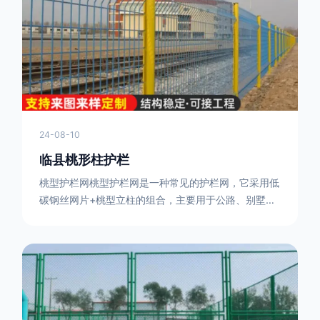
或车辆故障而导致的事故发生，减少交通事故的发生
率。隔离功能：市政道路护栏可以将道路与人行道、绿
化带等隔离开来，避
24-08-10
临县桃形柱护栏
桃型护栏网桃型护栏网是一种常见的护栏网，它采用低
碳钢丝网片+桃型立柱的组合，主要用于公路、别墅小
区、机场、公共场所、风景观光区域的隔离和防护。桃
型护栏网三角折弯，其结构简单，形状为规则的半椭圆
型，安装方便。桃型护栏网的安装方法如下：先固定
17631598285根色谱柱，然后将网格钩在此色谱柱
上，然后将第二根色谱柱钩在网格上，然后将其拧紧，
然后类推，一套一套的安装即可。该安装牢固美观，不
会损坏油漆表面 。桃型护栏网使