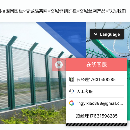
围挡围网围栏
交城隔离网
交城锌钢护栏
交城丝网产品
联系我们
Language
简体中文
English
日本語
한국어
在线客服
凌经理17631598285
人工客服
lingyixiao888@gmail.com
凌经理17631598285