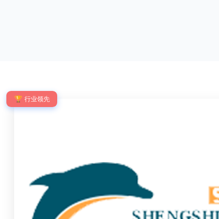
优点：强度高，不易变形；耐腐蚀性好，不易生
网片与立柱的
锈；外观美观，颜色丰富；安装方便，不需要焊
栓，再加上防
接。锌钢护栏的缺点：价格相对较高；重量较大。
拆卸；适合于
锌钢护栏的使用注意事项如下：在材料选择上应选
合。单向折弯
购强度达到标准的锌钢材料，避免使用柔软的质量
校、道路交通
不合格；
度、外观
🏆 行业领先