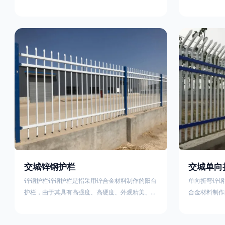
称为边框式防攀焊接片网，框架隔离栅等。框架护
围栏、木桩围
栏网采用优质盘条作为原材料，经由特殊工艺加工
栏、土墙围栏
而成，具有防腐、抗锈、美观等特点 。框架护栏
栏、水泥围栏
网的安装方法包括以下步骤：测量放线，原地面处
铁质或钢制围
理(换填夯实),顺坡和开挖基坑，立柱临时定位，安
围栏、电围栏
装防护栏网片，浇筑立柱混泥土基础，护栏网整体
栏、沟围栏、
紧固及调整 。框架护栏网的规格包括以下内容：
PVC围栏、
网片高度
栏，建议
交城锌钢护栏
交城单向
锌钢护栏锌钢护栏是指采用锌合金材料制作的阳台
单向折弯锌钢
护栏，由于其具有高强度、高硬度、外观精美、色
合金材料制作
泽鲜艳等优点，成为住宅小区使用的主流产品。传
精美、色泽鲜
统的阳台护栏使用铁条、铝合金材料。锌钢护栏的
式整体框架布