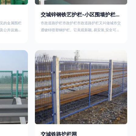
交城锌钢铁艺护栏-小区围墙护栏- 2025年17631598285新报价
见的金属围栏
市政道路护栏市政护栏市政道路护栏又叫做城市交
及公共设施等
通镀锌喷塑钢护栏。它美观新颖, 易安装,安全可靠,
便捷，具有多
价格优惠。适用城市交通要道、高速公路中间绿化
其特点、用途
隔离带、桥梁、二级公路、乡镇公路及各公路收费
概述定义与结
口等的隔离。主导产品：太阳能防眩光护栏，镀锌
材质）通过焊
钢质隔离栏，市政道路隔离护栏，人行道路护栏，
有一根加固的
机动与非机动隔离护栏、道路中心隔离护栏、带广
接固定。其表
告牌道路隔离护栏、河道安全护栏、草坪花坛护栏
以增强耐腐蚀
等市政道路隔离护栏规格齐全、品种多，可以任
交城铁路护栏网