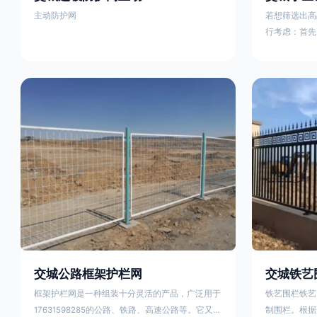
主动防护网
若想筛选出高
行考虑：首先
这包括使用由
次是铁艺的焊
好的制造机器
锻造铁艺产品
固许多，且外
重立柱与框架
据不同部位的
性。1763159
交城公路框架护栏网
交城铁艺
框架护栏网是一种组装十分灵活的产品，广泛用于
铁艺围栏铁艺
17631598285的公路、铁路、高速公路等。它又被
制围栏。根据