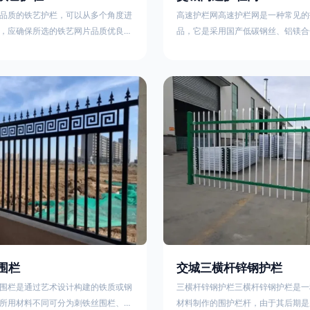
品质的铁艺护栏，可以从多个角度进
高速护栏网高速护栏网是一种常见的
，应确保所选的铁艺网片品质优良，
品，它是采用国产低碳钢丝、铝镁合
正规工厂生产的盘条制成的铁丝；其
而成，具有组装方便，稳定耐用的特
接或制作工艺，这需要看技术员和良
护栏网分两种类，一种是高速公路中
之间的熟练程度。其次，选择耐用的
其作用是防止对面车辆灯光的照射，
，这类铁艺护栏比普通钢管护栏要坚
的安全性。另一种是高速公路两侧的
观更加美观、有层次。此外，还应注
用是防止车辆失控冲出路面，保护行
的选择，例如角钢或圆钢的选用应根
的安全 。双边丝高速护栏网又称‘双
需求来定，以确保整体结构的稳固
采用冷拔低碳钢丝焊接成网筒状卷边
8285
围栏
交城三横杆锌钢护栏
围栏是通过艺术设计构建的铁质或钢
三横杆锌钢护栏三横杆锌钢护栏是一
所用材料不同可分为刺铁丝围栏、电
材料制作的围护栏杆，由于其后期是