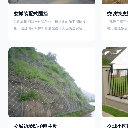
交城装配式围挡
交城铁皮
装配式围挡是一种现代化、模块化的施工围护设
1.建设工程
施，通过预制构件和标准化设计实现快速安装与重
栏；建造多层
复利用。其核心特点及优势如下：一、定义与结构
施。在市区主
特点模块化设计由钢结构框架（如国标型钢或矩形
头、车站广场
管立柱）与镀锌钢板、彩钢板等面板组合而成，通
在其他路段设
过斜拉撑、横撑加强筋等部件增强整体稳定性立柱
围档使用的材
规格：通常为100×100mm或120×120mm方管，壁
政工程项目工
厚2.5-3.0mm；面板采用0.5-0.9mm镀锌板轧折成
规定使用统一
型连接方式：采用C型
工地围栏外堆
交城边坡防护网主动
交城小区