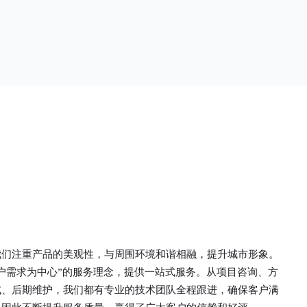
单一。锌钢草
头设计形成了一个防攀爬的效果，外形类似于铁丝
行走的边界
金属网围栏的顶部30°折弯的设计。双向折弯锌钢
面设计较为圆
护栏的使用说明可能因厂家和型号而异，建议您查
栏产品的伤害
看您所购买的护栏的产品说明书或者咨询厂家客服
凝土浇筑奠定
以获取更准确的信息。
我们注重产品的美观性，与周围环境和谐相融，提升城市形象。
户需求为中心”的服务理念，提供一站式服务。从项目咨询、方
试、后期维护，我们都有专业的技术团队全程跟进，确保客户满