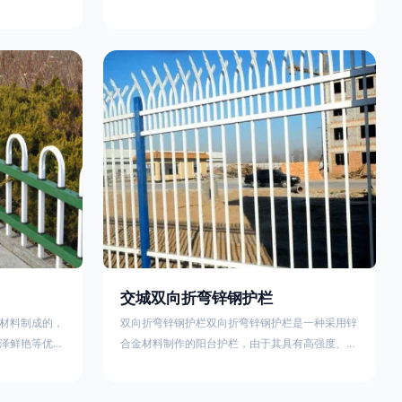
外观精美、色
精美、色泽鲜艳等优点，成为住宅小区使用的主流
院校、道路交
产品。颜色多样化，21世纪新型产品，锌钢护栏栅
NG)是一家专
栏锌钢百叶窗锌钢防盗窗锌钢防护栏锌钢配件组合
钢护栏特点如
锌钢组装护栏组装防盗窗组装防护栏组装锌合金组
气；2坚固耐
装。传统的阳台护栏使用铁条材料，需要借助电焊
化满足各种不
等工艺技术，而且质地较软、容易生锈、色彩单
使用方法
一。锌钢阳台护栏的安装方法因情况而异，但是一
般采
交城双向折弯锌钢护栏
材料制成的，
双向折弯锌钢护栏双向折弯锌钢护栏是一种采用锌
泽鲜艳等优
合金材料制作的阳台护栏，由于其具有高强度、高
传统的阳台护
硬度、外观精美、色泽鲜艳等优点，成为住宅小区
电焊等工艺技
使用的主流产品。双向折弯锌钢护栏的顶部的弯枪