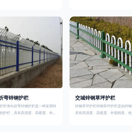
栏、生物围栏、铁丝网围栏、沟围
理表面层，使具有高强度、高硬度、
、石块墙围栏、柳芭围栏、PVC围
泽鲜艳等优点，成为住宅小区、工厂
等。铁艺围栏是通过艺术设计构建的
通等使用的主流产品。星工(XINGGO
栏。根据所用材料不同可分为刺铁丝
业生产锌钢护栏的公司，其三横杆锌
、木桩围栏、生物围栏、铁丝网围
下：1线条流畅，色彩鲜明，稳重大
土墙围栏、石块墙围栏、柳芭围栏、
用，经济实惠；3样式结构设计多样
水泥围栏等。如果您需要使用铁艺围
同场所的需求 。三横杆锌钢护栏的
折弯锌钢护栏
交城锌钢草坪护栏
护栏单向折弯锌钢护栏是一种采用锌
锌钢草坪护栏锌钢草坪护栏是由锌钢
的护栏，具有高强度、高硬度、外观
具有高强度、高硬度、外观精美、色
艳等优点。该产品在技术上采用拼装
点，成为住宅小区使用的主流产品。
局，从而方便于施工与安装；产品的
栏使用铁条、铝合金材料。需要借助