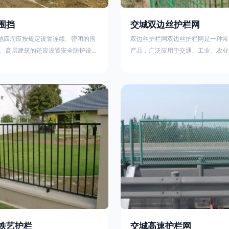
围挡
交城双边丝护栏网
工地四周应按规定设置连续、密闭的围
双边丝护栏网双边丝护栏网是一种常
、高层建筑的还应设置安全防护设
产品，广泛应用于交通、工业、农业
要路段和市容景观道路及机场、码
领域。其结构简单、经济实用且安装
设置的围栏其高度不得低于2.5m，
样化的防护功能。以下从多个维度对
置的围栏，其高度不得低于1.8m。2.
及技术规范进行综合解析：一、基本
料应保证围栏稳固、整洁、美观。市
构双边丝护栏网由低碳钢丝（Q235
地，可按工程进度分段设置围栏或按
接或编织形成网格结构，网片两侧各
的连续性护栏设施。施工单位不得在
纵向钢丝（双边丝），用于与立柱连
放建筑材料、垃圾和工程渣土。在
面通常采用镀锌、喷塑或浸塑处理，
性
铁艺护栏
交城高速护栏网