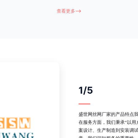
衔接部分，采用的是半圆头方颈螺
术，而且质地较软、容易生锈、色彩
盗垫圈，这样能够避免护栏被人轻易
坪护栏的使用方法主要是应用在人员
查看更多-->
大批量生产，能够很好的与自然相融
处，这就需要锌钢草坪护栏产品的表
锌钢护栏可以用于住宅小区、工厂院
滑，减少人员不小心碰触锌钢草坪护
等场所。该产品具有高强度、高硬
值。在安装前，土木建筑为砖砌或混
了的基础
1/5
盛世网丝网厂家的产品特点
在服务方面，我们秉承“以用
案设计、生产制造到安装调