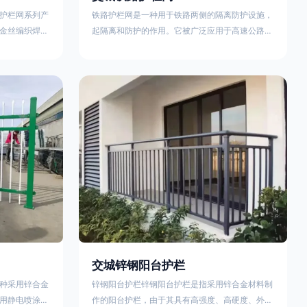
护栏网系列产
铁路护栏网是一种用于铁路两侧的隔离防护设施，
金丝编织焊接
起隔离和防护的作用。它被广泛应用于高速公路、
点。高速公路
铁路、垃圾填埋场试验场地，具有优良的隔离性
间的防眩网，
能，耐用、美观、视野开阔。铁路护栏网的内在质
增加公路行驶
量在于原材料及加工过程，它的外观质量取决于施
防护网，其作
工过程，施工中要重视施工准备和打桩机的组合，
车人员和车辆
不断总结经验，加强施工管理，是安装质量得以保
边丝隔离栅’，
证。铁路护栏网是一种用于铁路两侧的隔离防护设
与网面一体，
施，它的主要作用是防止车辆和人员越过护栏造成
危险事
交城锌钢阳台护栏
种采用锌合金
锌钢阳台护栏锌钢阳台护栏是指采用锌合金材料制
用静电喷涂处
作的阳台护栏，由于其具有高强度、高硬度、外观