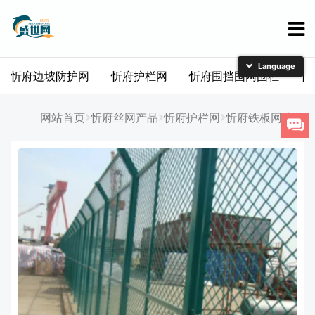
忻府边坡防护网
忻府护栏网
忻府围挡围网围栏
忻
简体中文
English
网站首页
忻府丝网产品
忻府护栏网
忻府铁板网护栏
日本語
한국어