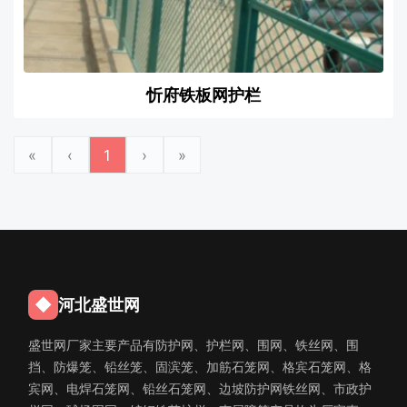
忻府铁板网护栏
«
‹
1
›
»
◆
河北盛世网
盛世网厂家主要产品有防护网、护栏网、围网、铁丝网、围
挡、防爆笼、铅丝笼、固滨笼、加筋石笼网、格宾石笼网、格
宾网、电焊石笼网、铅丝石笼网、边坡防护网铁丝网、市政护