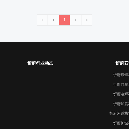
«
‹
1
›
»
忻府行业动态
忻府石
忻府镀锌
忻府包塑
忻府电焊
忻府加筋
忻府河道格
忻府护坡