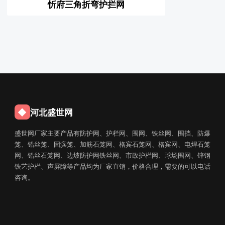
忻府三角折弯护拦网
◆
河北盛世网
盛世网厂家主要产品有防护网、护栏网、围网、铁丝网、围挡、防爆
笼、铅丝笼、固滨笼、加筋石笼网、格宾石笼网、格宾网、电焊石笼
网、铅丝石笼网、边坡防护网铁丝网、市政护栏网、球场围网、锌钢
铁艺护栏、声屏障等产品均为厂家直销，价格合理，需要的可以电话
咨询。