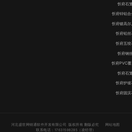
忻府石
忻府锌铝合
忻府镀高尔
忻府铅丝
忻府五绞
忻府钢
忻府PVC
忻府石
忻府护坡
忻府固滨
河北盛世网销通软件开发有限公司 版权所有 翻版必究
网站地图
联系电话：17631598285（凌经理）