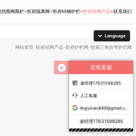
围挡围网围栏
忻府隔离网
忻府锌钢护栏
忻府丝网产品
联系我们
Language
简体中文
English
网站首页
忻府丝网产品
忻府护栏网
忻府三角折弯护拦网
日本語
한국어
在线客服
凌经理17631598285
人工客服
lingyixiao888@gmail.com
凌经理17631598285