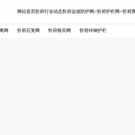
网站首页
忻府行业动态
忻府边坡防护网
忻府护栏网
忻府
离网
忻府石笼网
忻府格宾网
忻府锌钢护栏