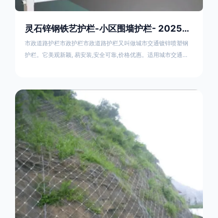
灵石锌钢铁艺护栏-小区围墙护栏- 2025年17631598285新报价
市政道路护栏市政护栏市政道路护栏又叫做城市交通镀锌喷塑钢
护栏。它美观新颖, 易安装,安全可靠,价格优惠。适用城市交通要
道、高速公路中间绿化隔离带、桥梁、二级公路、乡镇公路及各
公路收费口等的隔离。主导产品：太阳能防眩光护栏，镀锌钢质
隔离栏，市政道路隔离护栏，人行道路护栏，机动与非机动隔离
护栏、道路中心隔离护栏、带广告牌道路隔离护栏、河道安全护
栏、草坪花坛护栏等市政道路隔离护栏规格齐全、品种多，可以
任