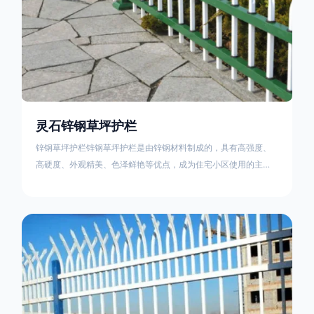
住宅小区、工厂院校、道路交通等场所。该产品具有高强度、高
硬度、外观
灵石锌钢草坪护栏
锌钢草坪护栏锌钢草坪护栏是由锌钢材料制成的，具有高强度、
高硬度、外观精美、色泽鲜艳等优点，成为住宅小区使用的主流
产品。传统的阳台护栏使用铁条、铝合金材料。需要借助电焊等
工艺技术，而且质地较软、容易生锈、色彩单一。锌钢草坪护栏
的使用方法主要是应用在人员行走的边界处，这就需要锌钢草坪
护栏产品的表面设计较为圆滑，减少人员不小心碰触锌钢草坪护