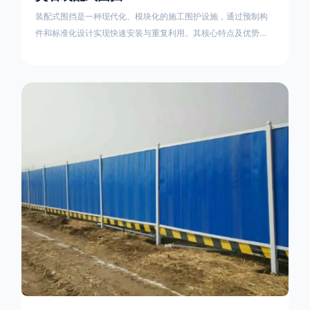
装配式围挡是一种现代化、模块化的施工围护设施，通过预制构
件和标准化设计实现快速安装与重复利用。其核心特点及优势如
下：一、定义与结构特点模块化设计由钢结构框架（如国标型钢
或矩形管立柱）与镀锌钢板、彩钢板等面板组合而成，通过斜拉
撑、横撑加强筋等部件增强整体稳定性立柱规格：通常为
100×100mm或120×120mm方管，壁厚2.5-3.0mm；面板采用
0.5-0.9mm镀锌板轧折成型连接方式：采用C型