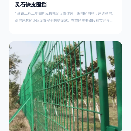
灵石铁皮围挡
1.建设工程工地四周应按规定设置连续、密闭的围栏；建造多层、
高层建筑的还应设置安全防护设施。在市区主要路段和市容景观
道路及机场、码头、车站广场设置的围栏其高度不得低于2.5m，
在其他路段设置的围栏，其高度不得低于1.8m。2.围档使用的材
料应保证围栏稳固、整洁、美观。市政工程项目工地，可按工程
进度分段设置围栏或按规定使用统一的连续性护栏设施。施工单
位不得在工地围栏外堆放建筑材料、垃圾和工程渣土。在