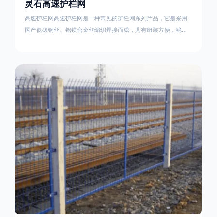
灵石高速护栏网
高速护栏网高速护栏网是一种常见的护栏网系列产品，它是采用
国产低碳钢丝、铝镁合金丝编织焊接而成，具有组装方便，稳定
耐用的特点。高速公路护栏网分两种类，一种是高速公路中间的
防眩网，其作用是防止对面车辆灯光的照射，增加公路行驶的安
全性。另一种是高速公路两侧的防护网，其作用是防止车辆失控
冲出路面，保护行车人员和车辆的安全 。双边丝高速护栏网又
称‘双边丝隔离栅’，采用冷拔低碳钢丝焊接成网筒状卷边与网面一
体，