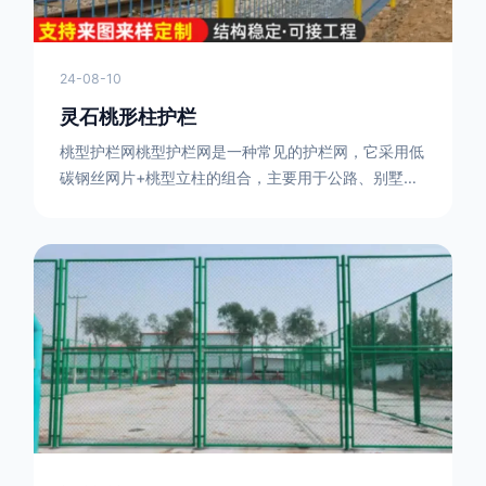
或车辆故障而导致的事故发生，减少交通事故的发生
率。隔离功能：市政道路护栏可以将道路与人行道、绿
化带等隔离开来，避
24-08-10
灵石桃形柱护栏
桃型护栏网桃型护栏网是一种常见的护栏网，它采用低
碳钢丝网片+桃型立柱的组合，主要用于公路、别墅小
区、机场、公共场所、风景观光区域的隔离和防护。桃
型护栏网三角折弯，其结构简单，形状为规则的半椭圆
型，安装方便。桃型护栏网的安装方法如下：先固定
17631598285根色谱柱，然后将网格钩在此色谱柱
上，然后将第二根色谱柱钩在网格上，然后将其拧紧，
然后类推，一套一套的安装即可。该安装牢固美观，不
会损坏油漆表面 。桃型护栏网使