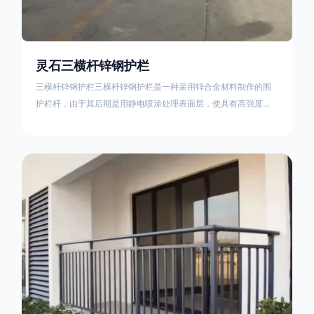
灵石三横杆锌钢护栏
三横杆锌钢护栏三横杆锌钢护栏是一种采用锌合金材料制作的围
护栏杆，由于其后期是用静电喷涂处理表面层，使具有高强度、
高硬度、外观精美、色泽鲜艳等优点，成为住宅小区、工厂院
校、道路交通等使用的主流产品。星工(XINGGONG)是一家专业
生产锌钢护栏的公司，其三横杆锌钢护栏特点如下：1线条流畅，
色彩鲜明，稳重大气；2坚固耐用，经济实惠；3样式结构设计多
样化满足各种不同场所的需求 。三横杆锌钢护栏的使用方法