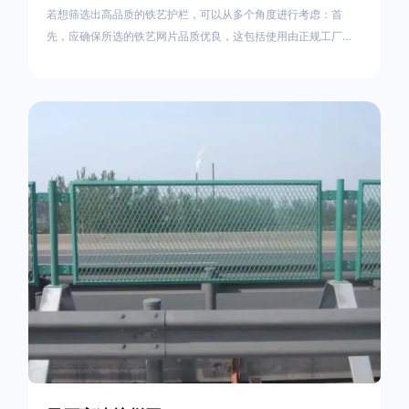
灵石小区铁艺护栏
若想筛选出高品质的铁艺护栏，可以从多个角度进行考虑：首
先，应确保所选的铁艺网片品质优良，这包括使用由正规工厂生
产的盘条制成的铁丝；其次是铁艺的焊接或制作工艺，这需要看
技术员和良好的制造机器之间的熟练程度。其次，选择耐用的锻
造铁艺产品，这类铁艺护栏比普通钢管护栏要坚固许多，且外观
更加美观、有层次。此外，还应注重立柱与框架的选择，例如角
钢或圆钢的选用应根据不同部位的需求来定，以确保整体结构的
稳固性。17631598285