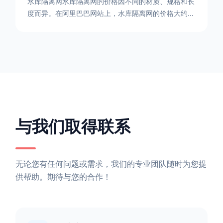
24-08-09
灵石水库隔离网
水库隔离网水库隔离网的价格因不同的材质、规格和长
度而异。在阿里巴巴网站上，水库隔离网的价格大约在
每平方米10元人民币左右。如果您需要更详细的信
息，可以直接联系我们。水库隔离网人工费的计算方法
因地区、工程量、材料等因素而异。一般来说，水库隔
离网人工费是指直接从事边坡防护网建筑安装工程施工
的生产工人开支的各项费用。人工费在150元一米，施
工费在10-12元一米，这个要根据实际的场地和工作环
境 。需要注
与我们取得联系
无论您有任何问题或需求，我们的专业团队随时为您提