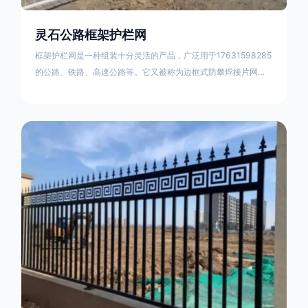
灵石公路框架护栏网
框架护栏网是一种组装十分灵活的产品，广泛用于17631598285
的公路、铁路、高速公路等。它又被称为边框式防攀焊接片网，
框架隔离栅等。框架护栏网采用优质盘条作为原材料，经由特殊
工艺加工而成，具有防腐、抗锈、美观等特点 。框架护栏网的安
装方法包括以下步骤：测量放线，原地面处理(换填夯实),顺坡和
开挖基坑，立柱临时定位，安装防护栏网片，浇筑立柱混泥土基
础，护栏网整体紧固及调整 。框架护栏网的规格包括以下内容：
网片高度