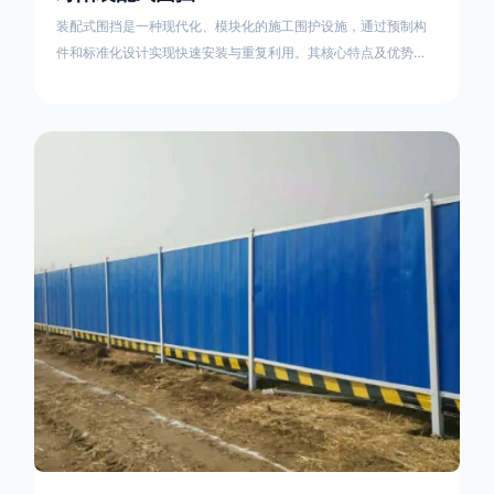
装配式围挡是一种现代化、模块化的施工围护设施，通过预制构
件和标准化设计实现快速安装与重复利用。其核心特点及优势如
下：一、定义与结构特点模块化设计由钢结构框架（如国标型钢
或矩形管立柱）与镀锌钢板、彩钢板等面板组合而成，通过斜拉
撑、横撑加强筋等部件增强整体稳定性立柱规格：通常为
100×100mm或120×120mm方管，壁厚2.5-3.0mm；面板采用
0.5-0.9mm镀锌板轧折成型连接方式：采用C型