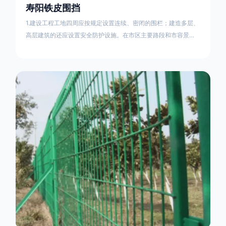
寿阳铁皮围挡
1.建设工程工地四周应按规定设置连续、密闭的围栏；建造多层、
高层建筑的还应设置安全防护设施。在市区主要路段和市容景观
道路及机场、码头、车站广场设置的围栏其高度不得低于2.5m，
在其他路段设置的围栏，其高度不得低于1.8m。2.围档使用的材
料应保证围栏稳固、整洁、美观。市政工程项目工地，可按工程
进度分段设置围栏或按规定使用统一的连续性护栏设施。施工单
位不得在工地围栏外堆放建筑材料、垃圾和工程渣土。在