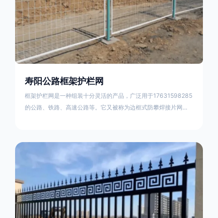
寿阳公路框架护栏网
框架护栏网是一种组装十分灵活的产品，广泛用于17631598285
的公路、铁路、高速公路等。它又被称为边框式防攀焊接片网，
框架隔离栅等。框架护栏网采用优质盘条作为原材料，经由特殊
工艺加工而成，具有防腐、抗锈、美观等特点 。框架护栏网的安
装方法包括以下步骤：测量放线，原地面处理(换填夯实),顺坡和
开挖基坑，立柱临时定位，安装防护栏网片，浇筑立柱混泥土基
础，护栏网整体紧固及调整 。框架护栏网的规格包括以下内容：
网片高度