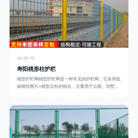
或车辆故障而导致的事故发生，减少交通事故的发生
率。隔离功能：市政道路护栏可以将道路与人行道、绿
化带等隔离开来，避
24-08-10
寿阳桃形柱护栏
桃型护栏网桃型护栏网是一种常见的护栏网，它采用低
碳钢丝网片+桃型立柱的组合，主要用于公路、别墅小
区、机场、公共场所、风景观光区域的隔离和防护。桃
型护栏网三角折弯，其结构简单，形状为规则的半椭圆
型，安装方便。桃型护栏网的安装方法如下：先固定
17631598285根色谱柱，然后将网格钩在此色谱柱
上，然后将第二根色谱柱钩在网格上，然后将其拧紧，
然后类推，一套一套的安装即可。该安装牢固美观，不
会损坏油漆表面 。桃型护栏网使