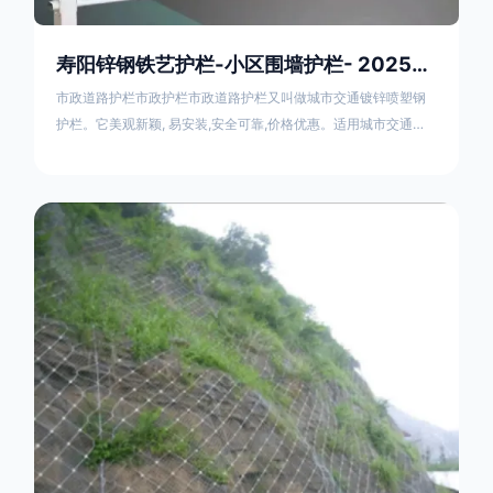
寿阳锌钢铁艺护栏-小区围墙护栏- 2025年17631598285新报价
市政道路护栏市政护栏市政道路护栏又叫做城市交通镀锌喷塑钢
护栏。它美观新颖, 易安装,安全可靠,价格优惠。适用城市交通要
道、高速公路中间绿化隔离带、桥梁、二级公路、乡镇公路及各
公路收费口等的隔离。主导产品：太阳能防眩光护栏，镀锌钢质
隔离栏，市政道路隔离护栏，人行道路护栏，机动与非机动隔离
护栏、道路中心隔离护栏、带广告牌道路隔离护栏、河道安全护
栏、草坪花坛护栏等市政道路隔离护栏规格齐全、品种多，可以
任