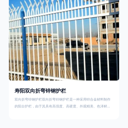
栏产品的伤害值。在安装前，土木建筑为砖砌或混凝土浇筑奠定
了的基础
寿阳双向折弯锌钢护栏
双向折弯锌钢护栏双向折弯锌钢护栏是一种采用锌合金材料制作
的阳台护栏，由于其具有高强度、高硬度、外观精美、色泽鲜艳
等优点，成为住宅小区使用的主流产品。双向折弯锌钢护栏的顶
部的弯枪头设计形成了一个防攀爬的效果，外形类似于铁丝金属
网围栏的顶部30°折弯的设计。双向折弯锌钢护栏的使用说明可