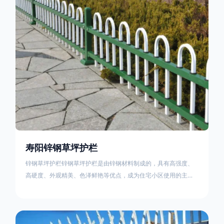
住宅小区、工厂院校、道路交通等场所。该产品具有高强度、高
硬度、外观
寿阳锌钢草坪护栏
锌钢草坪护栏锌钢草坪护栏是由锌钢材料制成的，具有高强度、
高硬度、外观精美、色泽鲜艳等优点，成为住宅小区使用的主流
产品。传统的阳台护栏使用铁条、铝合金材料。需要借助电焊等
工艺技术，而且质地较软、容易生锈、色彩单一。锌钢草坪护栏
的使用方法主要是应用在人员行走的边界处，这就需要锌钢草坪
护栏产品的表面设计较为圆滑，减少人员不小心碰触锌钢草坪护