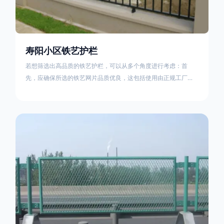
寿阳小区铁艺护栏
若想筛选出高品质的铁艺护栏，可以从多个角度进行考虑：首
先，应确保所选的铁艺网片品质优良，这包括使用由正规工厂生
产的盘条制成的铁丝；其次是铁艺的焊接或制作工艺，这需要看
技术员和良好的制造机器之间的熟练程度。其次，选择耐用的锻
造铁艺产品，这类铁艺护栏比普通钢管护栏要坚固许多，且外观
更加美观、有层次。此外，还应注重立柱与框架的选择，例如角
钢或圆钢的选用应根据不同部位的需求来定，以确保整体结构的
稳固性。17631598285