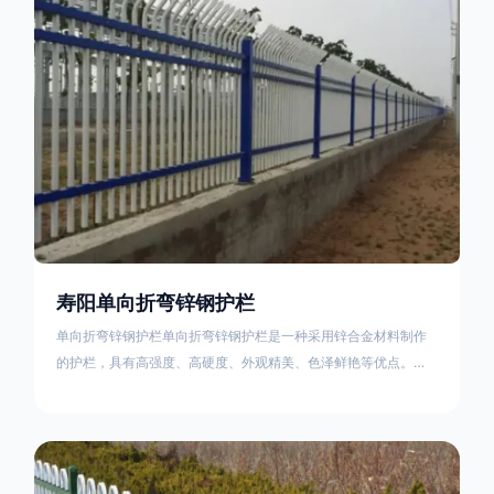
不合格；
寿阳单向折弯锌钢护栏
单向折弯锌钢护栏单向折弯锌钢护栏是一种采用锌合金材料制作
的护栏，具有高强度、高硬度、外观精美、色泽鲜艳等优点。该
产品在技术上采用拼装式整体框架布局，从而方便于施工与安
装；产品的网片与立柱的衔接部分，采用的是半圆头方颈螺栓，
再加上防盗垫圈，这样能够避免护栏被人轻易拆卸；适合于大批
量生产，能够很好的与自然相融合。单向折弯锌钢护栏可以用于