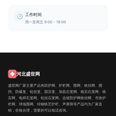
工作时间
🕐
周一至周五 9:00 - 18:00
◆
河北盛世网
盛世网厂家主要产品有防护网、护栏网、围网、铁丝网、围
挡、防爆笼、铅丝笼、固滨笼、加筋石笼网、格宾石笼网、格
宾网、电焊石笼网、铅丝石笼网、边坡防护网铁丝网、市政护
栏网、球场围网、锌钢铁艺护栏、声屏障等产品均为厂家直
销，价格合理，需要的可以电话咨询。