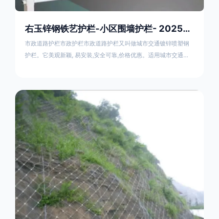
右玉锌钢铁艺护栏-小区围墙护栏- 2025年17631598285新报价
市政道路护栏市政护栏市政道路护栏又叫做城市交通镀锌喷塑钢
护栏。它美观新颖, 易安装,安全可靠,价格优惠。适用城市交通要
道、高速公路中间绿化隔离带、桥梁、二级公路、乡镇公路及各
公路收费口等的隔离。主导产品：太阳能防眩光护栏，镀锌钢质
隔离栏，市政道路隔离护栏，人行道路护栏，机动与非机动隔离
护栏、道路中心隔离护栏、带广告牌道路隔离护栏、河道安全护
栏、草坪花坛护栏等市政道路隔离护栏规格齐全、品种多，可以
任