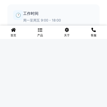
工作时间
🕐
周一至周五 9:00 - 18:00
首页
产品
关于
客服
◆
河北盛世网
盛世网厂家主要产品有防护网、护栏网、围网、铁丝网、围
挡、防爆笼、铅丝笼、固滨笼、加筋石笼网、格宾石笼网、格
宾网、电焊石笼网、铅丝石笼网、边坡防护网铁丝网、市政护
栏网、球场围网、锌钢铁艺护栏、声屏障等产品均为厂家直
销，价格合理，需要的可以电话咨询。