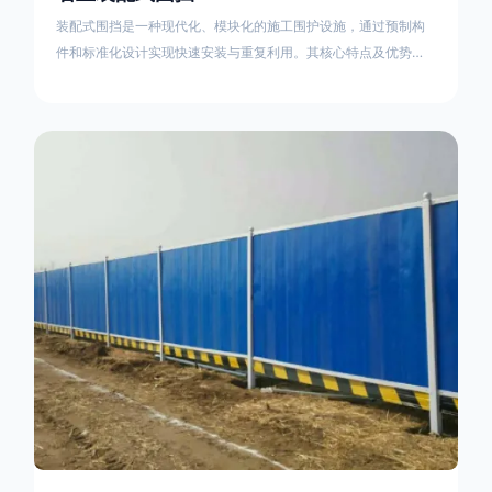
装配式围挡是一种现代化、模块化的施工围护设施，通过预制构
件和标准化设计实现快速安装与重复利用。其核心特点及优势如
下：一、定义与结构特点模块化设计由钢结构框架（如国标型钢
或矩形管立柱）与镀锌钢板、彩钢板等面板组合而成，通过斜拉
撑、横撑加强筋等部件增强整体稳定性立柱规格：通常为
100×100mm或120×120mm方管，壁厚2.5-3.0mm；面板采用
0.5-0.9mm镀锌板轧折成型连接方式：采用C型