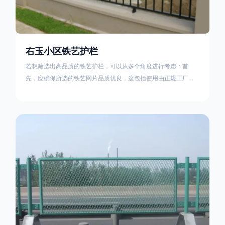
右玉小区铁艺护栏
若想筛选出高品质的铁艺护栏，可以从多个角度进行考虑：首
先，应确保所选的铁艺网片品质优良，这包括使用由正规工厂生
产的盘条制成的铁丝；其次是铁艺的焊接或制作工艺，这需要看
技术员和良好的制造机器之间的熟练程度。其次，选择耐用的锻
造铁艺产品，这类铁艺护栏比普通钢管护栏要坚固许多，且外观
更加美观、有层次。此外，还应注重立柱与框架的选择，例如角
钢或圆钢的选用应根据不同部位的需求来定，以确保整体结构的
稳固性。17631598285