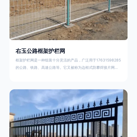
右玉公路框架护栏网
框架护栏网是一种组装十分灵活的产品，广泛用于17631598285
的公路、铁路、高速公路等。它又被称为边框式防攀焊接片网，
框架隔离栅等。框架护栏网采用优质盘条作为原材料，经由特殊
工艺加工而成，具有防腐、抗锈、美观等特点 。框架护栏网的安
装方法包括以下步骤：测量放线，原地面处理(换填夯实),顺坡和
开挖基坑，立柱临时定位，安装防护栏网片，浇筑立柱混泥土基
础，护栏网整体紧固及调整 。框架护栏网的规格包括以下内容：
网片高度