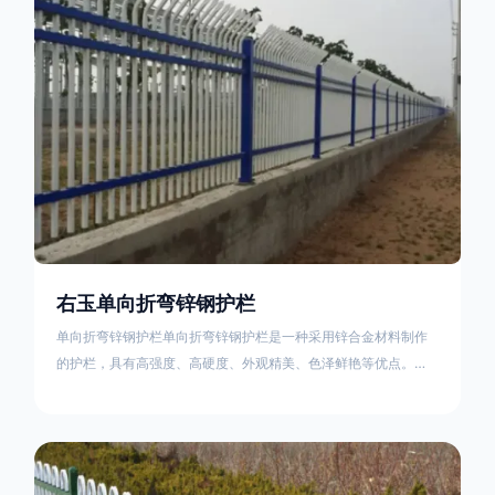
不合格；
右玉单向折弯锌钢护栏
单向折弯锌钢护栏单向折弯锌钢护栏是一种采用锌合金材料制作
的护栏，具有高强度、高硬度、外观精美、色泽鲜艳等优点。该
产品在技术上采用拼装式整体框架布局，从而方便于施工与安
装；产品的网片与立柱的衔接部分，采用的是半圆头方颈螺栓，
再加上防盗垫圈，这样能够避免护栏被人轻易拆卸；适合于大批
量生产，能够很好的与自然相融合。单向折弯锌钢护栏可以用于