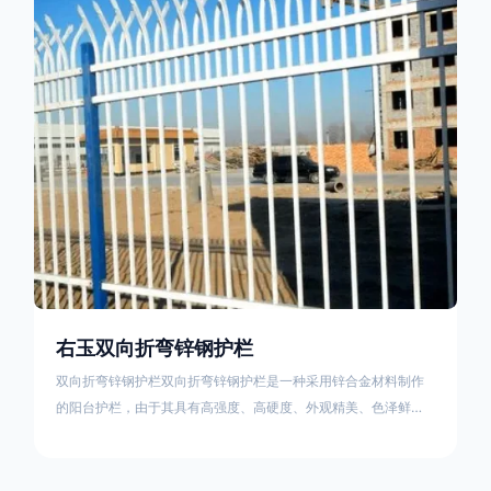
栏产品的伤害值。在安装前，土木建筑为砖砌或混凝土浇筑奠定
了的基础
右玉双向折弯锌钢护栏
双向折弯锌钢护栏双向折弯锌钢护栏是一种采用锌合金材料制作
的阳台护栏，由于其具有高强度、高硬度、外观精美、色泽鲜艳
等优点，成为住宅小区使用的主流产品。双向折弯锌钢护栏的顶
部的弯枪头设计形成了一个防攀爬的效果，外形类似于铁丝金属
网围栏的顶部30°折弯的设计。双向折弯锌钢护栏的使用说明可