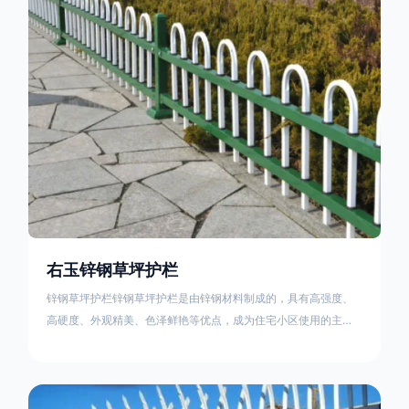
住宅小区、工厂院校、道路交通等场所。该产品具有高强度、高
硬度、外观
右玉锌钢草坪护栏
锌钢草坪护栏锌钢草坪护栏是由锌钢材料制成的，具有高强度、
高硬度、外观精美、色泽鲜艳等优点，成为住宅小区使用的主流
产品。传统的阳台护栏使用铁条、铝合金材料。需要借助电焊等
工艺技术，而且质地较软、容易生锈、色彩单一。锌钢草坪护栏
的使用方法主要是应用在人员行走的边界处，这就需要锌钢草坪
护栏产品的表面设计较为圆滑，减少人员不小心碰触锌钢草坪护