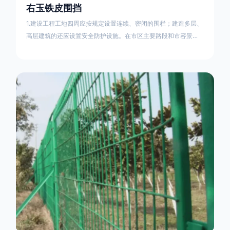
右玉铁皮围挡
1.建设工程工地四周应按规定设置连续、密闭的围栏；建造多层、
高层建筑的还应设置安全防护设施。在市区主要路段和市容景观
道路及机场、码头、车站广场设置的围栏其高度不得低于2.5m，
在其他路段设置的围栏，其高度不得低于1.8m。2.围档使用的材
料应保证围栏稳固、整洁、美观。市政工程项目工地，可按工程
进度分段设置围栏或按规定使用统一的连续性护栏设施。施工单
位不得在工地围栏外堆放建筑材料、垃圾和工程渣土。在