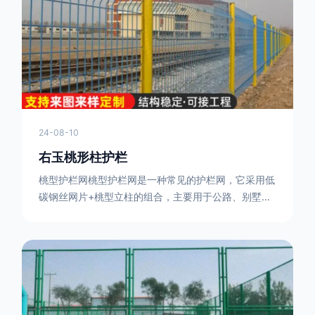
或车辆故障而导致的事故发生，减少交通事故的发生
率。隔离功能：市政道路护栏可以将道路与人行道、绿
化带等隔离开来，避
24-08-10
右玉桃形柱护栏
桃型护栏网桃型护栏网是一种常见的护栏网，它采用低
碳钢丝网片+桃型立柱的组合，主要用于公路、别墅小
区、机场、公共场所、风景观光区域的隔离和防护。桃
型护栏网三角折弯，其结构简单，形状为规则的半椭圆
型，安装方便。桃型护栏网的安装方法如下：先固定
17631598285根色谱柱，然后将网格钩在此色谱柱
上，然后将第二根色谱柱钩在网格上，然后将其拧紧，
然后类推，一套一套的安装即可。该安装牢固美观，不
会损坏油漆表面 。桃型护栏网使