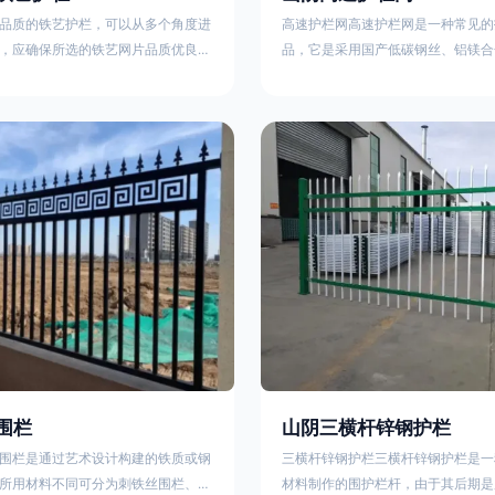
品质的铁艺护栏，可以从多个角度进
高速护栏网高速护栏网是一种常见的
，应确保所选的铁艺网片品质优良，
品，它是采用国产低碳钢丝、铝镁合
正规工厂生产的盘条制成的铁丝；其
而成，具有组装方便，稳定耐用的特
接或制作工艺，这需要看技术员和良
护栏网分两种类，一种是高速公路中
之间的熟练程度。其次，选择耐用的
其作用是防止对面车辆灯光的照射，
，这类铁艺护栏比普通钢管护栏要坚
的安全性。另一种是高速公路两侧的
观更加美观、有层次。此外，还应注
用是防止车辆失控冲出路面，保护行
的选择，例如角钢或圆钢的选用应根
的安全 。双边丝高速护栏网又称‘双
需求来定，以确保整体结构的稳固
采用冷拔低碳钢丝焊接成网筒状卷边
8285
围栏
山阴三横杆锌钢护栏
围栏是通过艺术设计构建的铁质或钢
三横杆锌钢护栏三横杆锌钢护栏是一
所用材料不同可分为刺铁丝围栏、电
材料制作的围护栏杆，由于其后期是