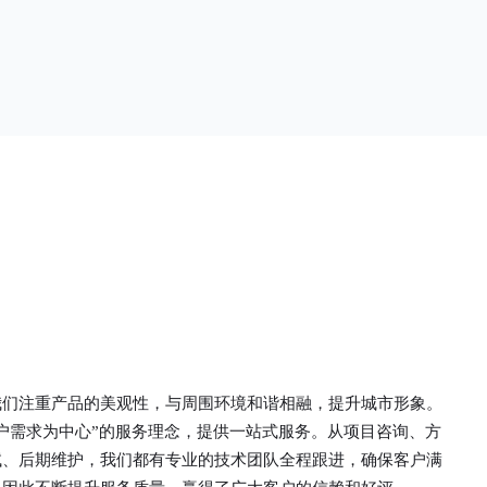
单一。锌钢草
头设计形成了一个防攀爬的效果，外形类似于铁丝
行走的边界
金属网围栏的顶部30°折弯的设计。双向折弯锌钢
面设计较为圆
护栏的使用说明可能因厂家和型号而异，建议您查
栏产品的伤害
看您所购买的护栏的产品说明书或者咨询厂家客服
凝土浇筑奠定
以获取更准确的信息。
我们注重产品的美观性，与周围环境和谐相融，提升城市形象。
户需求为中心”的服务理念，提供一站式服务。从项目咨询、方
试、后期维护，我们都有专业的技术团队全程跟进，确保客户满