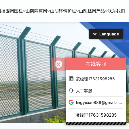
围挡围网围栏
山阴隔离网
山阴锌钢护栏
山阴丝网产品
联系我们
Language
简体中文
English
日本語
한국어
在线客服
凌经理17631598285
人工客服
lingyixiao888@gmail.com
凌经理17631598285