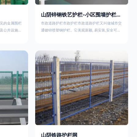
山阴锌钢铁艺护栏-小区围墙护栏- 2025年17631598285新报价
见的金属围栏
市政道路护栏市政护栏市政道路护栏又叫做城市交
及公共设施等
通镀锌喷塑钢护栏。它美观新颖, 易安装,安全可靠,
便捷，具有多
价格优惠。适用城市交通要道、高速公路中间绿化
其特点、用途
隔离带、桥梁、二级公路、乡镇公路及各公路收费
概述定义与结
口等的隔离。主导产品：太阳能防眩光护栏，镀锌
材质）通过焊
钢质隔离栏，市政道路隔离护栏，人行道路护栏，
有一根加固的
机动与非机动隔离护栏、道路中心隔离护栏、带广
接固定。其表
告牌道路隔离护栏、河道安全护栏、草坪花坛护栏
以增强耐腐蚀
等市政道路隔离护栏规格齐全、品种多，可以任
山阴铁路护栏网