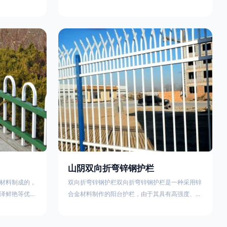
外观精美、色
精美、色泽鲜艳等优点，成为住宅小区使用的主流
院校、道路交
产品。颜色多样化，21世纪新型产品，锌钢护栏栅
NG)是一家专
栏锌钢百叶窗锌钢防盗窗锌钢防护栏锌钢配件组合
钢护栏特点如
锌钢组装护栏组装防盗窗组装防护栏组装锌合金组
气；2坚固耐
装。传统的阳台护栏使用铁条材料，需要借助电焊
化满足各种不
等工艺技术，而且质地较软、容易生锈、色彩单
使用方法
一。锌钢阳台护栏的安装方法因情况而异，但是一
般采
山阴双向折弯锌钢护栏
材料制成的，
双向折弯锌钢护栏双向折弯锌钢护栏是一种采用锌
泽鲜艳等优
合金材料制作的阳台护栏，由于其具有高强度、高
传统的阳台护
硬度、外观精美、色泽鲜艳等优点，成为住宅小区
电焊等工艺技
使用的主流产品。双向折弯锌钢护栏的顶部的弯枪