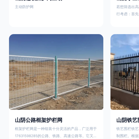
主动防护网
若想筛选出高
行考虑：首先
这包括使用由
次是铁艺的焊
好的制造机器
锻造铁艺产品
固许多，且外
重立柱与框架
据不同部位的
性。1763159
山阴公路框架护栏网
山阴铁艺
框架护栏网是一种组装十分灵活的产品，广泛用于
铁艺围栏铁艺
17631598285的公路、铁路、高速公路等。它又被
制围栏。根据