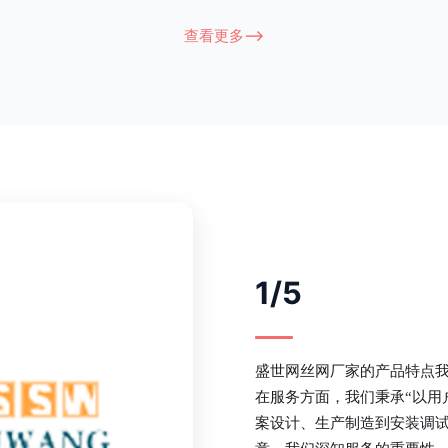
衔接部分，采用的是半圆头方颈螺
术，而且质地较软、容易生锈、色彩
盗垫圈，这样能够避免护栏被人轻易
坪护栏的使用方法主要是应用在人员
查看更多-->
大批量生产，能够很好的与自然相融
处，这就需要锌钢草坪护栏产品的表
锌钢护栏可以用于住宅小区、工厂院
滑，减少人员不小心碰触锌钢草坪护
等场所。该产品具有高强度、高硬
值。在安装前，土木建筑为砖砌或混
了的基础
1/5
盛世网丝网厂家的产品特点
在服务方面，我们秉承“以用
案设计、生产制造到安装调