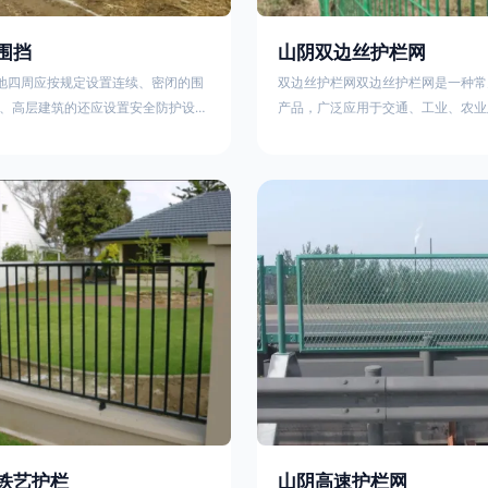
围挡
山阴双边丝护栏网
工地四周应按规定设置连续、密闭的围
双边丝护栏网双边丝护栏网是一种常
、高层建筑的还应设置安全防护设
产品，广泛应用于交通、工业、农业
要路段和市容景观道路及机场、码
领域。其结构简单、经济实用且安装
设置的围栏其高度不得低于2.5m，
样化的防护功能。以下从多个维度对
置的围栏，其高度不得低于1.8m。2.
及技术规范进行综合解析：一、基本
料应保证围栏稳固、整洁、美观。市
构双边丝护栏网由低碳钢丝（Q235
地，可按工程进度分段设置围栏或按
接或编织形成网格结构，网片两侧各
的连续性护栏设施。施工单位不得在
纵向钢丝（双边丝），用于与立柱连
放建筑材料、垃圾和工程渣土。在
面通常采用镀锌、喷塑或浸塑处理，
性
铁艺护栏
山阴高速护栏网