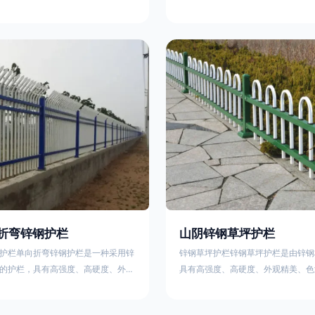
栏、生物围栏、铁丝网围栏、沟围
理表面层，使具有高强度、高硬度、
、石块墙围栏、柳芭围栏、PVC围
泽鲜艳等优点，成为住宅小区、工厂
等。铁艺围栏是通过艺术设计构建的
通等使用的主流产品。星工(XINGGO
栏。根据所用材料不同可分为刺铁丝
业生产锌钢护栏的公司，其三横杆锌
、木桩围栏、生物围栏、铁丝网围
下：1线条流畅，色彩鲜明，稳重大
土墙围栏、石块墙围栏、柳芭围栏、
用，经济实惠；3样式结构设计多样
水泥围栏等。如果您需要使用铁艺围
同场所的需求 。三横杆锌钢护栏的
折弯锌钢护栏
山阴锌钢草坪护栏
护栏单向折弯锌钢护栏是一种采用锌
锌钢草坪护栏锌钢草坪护栏是由锌钢
的护栏，具有高强度、高硬度、外观
具有高强度、高硬度、外观精美、色
艳等优点。该产品在技术上采用拼装
点，成为住宅小区使用的主流产品。
局，从而方便于施工与安装；产品的
栏使用铁条、铝合金材料。需要借助