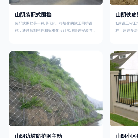
山阴装配式围挡
山阴铁皮
装配式围挡是一种现代化、模块化的施工围护设
1.建设工程
施，通过预制构件和标准化设计实现快速安装与重
栏；建造多层
复利用。其核心特点及优势如下：一、定义与结构
施。在市区主
特点模块化设计由钢结构框架（如国标型钢或矩形
头、车站广场
管立柱）与镀锌钢板、彩钢板等面板组合而成，通
在其他路段设
过斜拉撑、横撑加强筋等部件增强整体稳定性立柱
围档使用的材
规格：通常为100×100mm或120×120mm方管，壁
政工程项目工
厚2.5-3.0mm；面板采用0.5-0.9mm镀锌板轧折成
规定使用统一
型连接方式：采用C型
工地围栏外堆
山阴边坡防护网主动
山阴小区