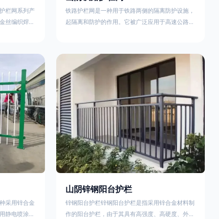
护栏网系列产
铁路护栏网是一种用于铁路两侧的隔离防护设施，
金丝编织焊接
起隔离和防护的作用。它被广泛应用于高速公路、
点。高速公路
铁路、垃圾填埋场试验场地，具有优良的隔离性
间的防眩网，
能，耐用、美观、视野开阔。铁路护栏网的内在质
增加公路行驶
量在于原材料及加工过程，它的外观质量取决于施
防护网，其作
工过程，施工中要重视施工准备和打桩机的组合，
车人员和车辆
不断总结经验，加强施工管理，是安装质量得以保
边丝隔离栅’，
证。铁路护栏网是一种用于铁路两侧的隔离防护设
与网面一体，
施，它的主要作用是防止车辆和人员越过护栏造成
危险事
山阴锌钢阳台护栏
种采用锌合金
锌钢阳台护栏锌钢阳台护栏是指采用锌合金材料制
用静电喷涂处
作的阳台护栏，由于其具有高强度、高硬度、外观