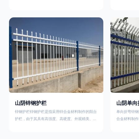
称为边框式防攀焊接片网，框架隔离栅等。框架护
围栏、木桩围
栏网采用优质盘条作为原材料，经由特殊工艺加工
栏、土墙围栏
而成，具有防腐、抗锈、美观等特点 。框架护栏
栏、水泥围栏
网的安装方法包括以下步骤：测量放线，原地面处
铁质或钢制围
理(换填夯实),顺坡和开挖基坑，立柱临时定位，安
围栏、电围栏
装防护栏网片，浇筑立柱混泥土基础，护栏网整体
栏、沟围栏、
紧固及调整 。框架护栏网的规格包括以下内容：
PVC围栏、
网片高度
栏，建议
山阴锌钢护栏
山阴单向
锌钢护栏锌钢护栏是指采用锌合金材料制作的阳台
单向折弯锌钢
护栏，由于其具有高强度、高硬度、外观精美、色
合金材料制作
泽鲜艳等优点，成为住宅小区使用的主流产品。传
精美、色泽鲜
统的阳台护栏使用铁条、铝合金材料。锌钢护栏的
式整体框架布