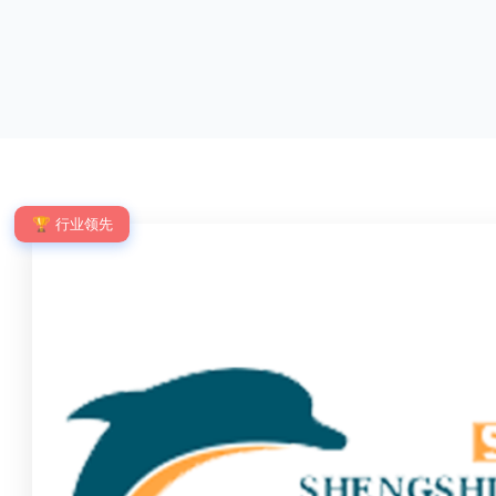
优点：强度高，不易变形；耐腐蚀性好，不易生
网片与立柱的
锈；外观美观，颜色丰富；安装方便，不需要焊
栓，再加上防
接。锌钢护栏的缺点：价格相对较高；重量较大。
拆卸；适合于
锌钢护栏的使用注意事项如下：在材料选择上应选
合。单向折弯
购强度达到标准的锌钢材料，避免使用柔软的质量
校、道路交通
不合格；
度、外观
🏆 行业领先